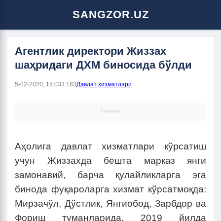
SANGZOR.UZ
Агентлик директори Жиззах
шаҳридаги ДХМ биносида бўлди
5-02-2020, 18:03
3 183
Давлат хизматлари
Реклама
Аҳолига давлат хизматлари кўрсатиш
учун Жиззахда бешта марказ янги
замонавий, барча қулайликларга эга
бинода фуқароларга хизмат кўрсатмоқда:
Мирзачўл, Дўстлик, Янгиобод, Зарбдор ва
Фориш туманларида. 2019 йилда