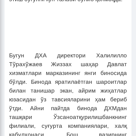
Бугун ДХА директори Халилилло
Тўрахўжаев Жиззах шаҳар Давлат
хизматлари марказининг янги биносида
бўлди. Бинода яратилаётган шароитлар
билан танишар экан, айрим жиҳатлар
юзасидан ўз тавсияларини ҳам бериб
ўтди. Айни пайтда бинода ДХМдан
ташқари Ўзсаноатқурилишбанкнинг
филиали, суғурта компаниялари, халқ
қабулхонаси, Бош вазирнинг