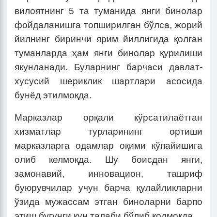
вилоятнинг 5 та туманида янги бинолар
фойдаланишга топширилган бўлса, жорий
йилнинг биринчи ярим йиллигида қолган
туманларда ҳам янги бинолар қурилиши
якунланади. Буларнинг барчаси давлат-
хусусий шериклик шартлари асосида
бунёд этилмоқда.
Марказлар орқали кўрсатилаётган
хизматлар турларининг ортиши
марказларга одамлар оқими кўпайишига
олиб келмоқда. Шу боисдан янги,
замонавий, инновацион, ташриф
буюрувчилар учун барча қулайликларни
ўзида мужассам этган биноларни барпо
этиш бугунги кун талаби бўлиб қолмоқда.