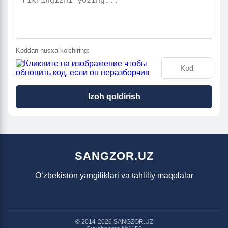
Koddan nusxa ko'chiring:
Izoh qoldirish
SANGZOR.UZ
O‘zbekiston yangiliklari va tahliliy maqolalar
© 2014-2026 SANGZOR.UZ