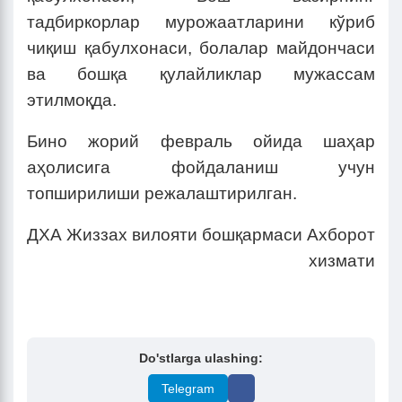
тадбиркорлар мурожаатларини кўриб
чиқиш қабулхонаси, болалар майдончаси
ва бошқа қулайликлар мужассам
этилмоқда.
Бино жорий февраль ойида шаҳар
аҳолисига фойдаланиш учун
топширилиши режалаштирилган.
ДХА Жиззах вилояти бошқармаси Ахборот
хизмати
Do'stlarga ulashing:
Telegram