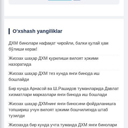
O'xshash yangiliklar
ДХМ бинолари нафақат чиройли, балки қулай ҳам
бўлиши керак!
Жиззах шаҳар ДХМ қурилиши вилоят ҳокими
назоратида
Жиззах шаҳар ДХМ тез кунда янги бинода иш
бошлайди
Бир кунда Арнасой ва Ш.Рашидов туманларида Давлат
хизматлари марказлари янги бинода иш бошлади
Жиззах шаҳар ДХМнинг янги биносини фойдаланишга
топшириш учун вилоят ҳокими бошчилигида штаб
тузилди
Жиззахда бир кунда учта туманда ДХМ янги бинолари