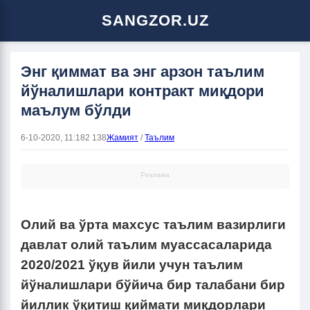
SANGZOR.UZ
Энг қиммат ва энг арзон таълим
йўналишлари контракт миқдори
маълум бўлди
6-10-2020, 11:18
2 138
Жамият
/
Таълим
Реклама
Олий ва ўрта махсус таълим вазирлиги
давлат олий таълим муассасаларида
2020/2021 ўқув йили учун таълим
йўналишлари бўйича бир талабани бир
йиллик ўқитиш қиймати миқдорлари