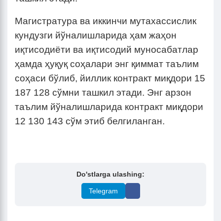
Магистратура ва иккинчи мутахассислик
кундузги йўналишларида ҳам жаҳон
иқтисодиёти ва иқтисодий муносабатлар
ҳамда ҳуқуқ соҳалари энг қиммат таълим
соҳаси бўлиб, йиллик контракт миқдори 15
187 128 сўмни ташкил этади. Энг арзон
таълим йўналишларида контракт миқдори
12 130 143 сўм этиб белгиланган.
Do'stlarga ulashing:
Telegram