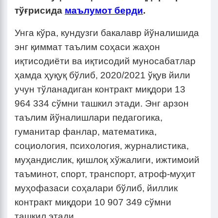
тўғрисида
маълумот берди
.
Унга кўра, кундузги бакалавр йўналишида
энг қиммат таълим соҳаси жаҳон
иқтисодиёти ва иқтисодий муносабатлар
ҳамда ҳуқуқ бўлиб, 2020/2021 ўқув йили
учун тўланадиган контракт миқдори 13
964 334 сўмни ташкил этади. Энг арзон
таълим йўналишлари педагогика,
гуманитар фанлар, математика,
социология, психология, журналистика,
муҳандислик, қишлоқ хўжалиги, ижтимоий
таъминот, спорт, транспорт, атроф-муҳит
муҳофазаси соҳалари бўлиб, йиллик
контракт миқдори 10 907 349 сўмни
ташкил этади.