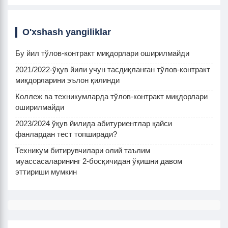
O'xshash yangiliklar
Бу йил тўлов-контракт миқдорлари оширилмайди
2021/2022-ўқув йили учун тасдиқланган тўлов-контракт
миқдорларини эълон қилинди
Коллеж ва техникумларда тўлов-контракт миқдорлари
оширилмайди
2023/2024 ўқув йилида абитуриентлар қайси
фанлардан тест топширади?
Техникум битирувчилари олий таълим
муассасаларининг 2-босқичидан ўқишни давом
эттириши мумкин