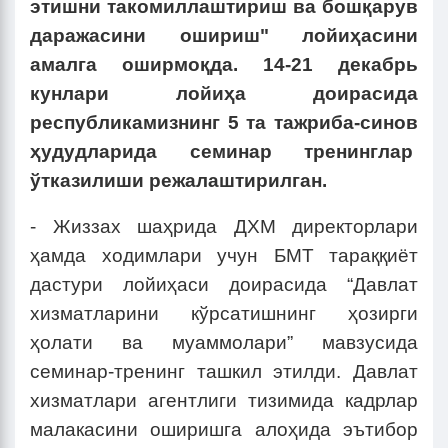
этишни такомиллаштириш ва бошқарув
даражасини ошириш" лойиҳасини
амалга оширмоқда. 14-21 декабрь
кунлари лойиҳа доирасида
республикамизнинг 5 та тажриба-синов
ҳудудларида семинар тренинглар
ўтказилиши режалаштирилган.
- Жиззах шаҳрида ДХМ директорлари
ҳамда ходимлари учун БМТ тараққиёт
дастури лойиҳаси доирасида “Давлат
хизматларини кўрсатишнинг ҳозирги
ҳолати ва муаммолари” мавзусида
семинар-тренинг ташкил этилди. Давлат
хизматлари агентлиги тизимида кадрлар
малакасини оширишга алоҳида эътибор