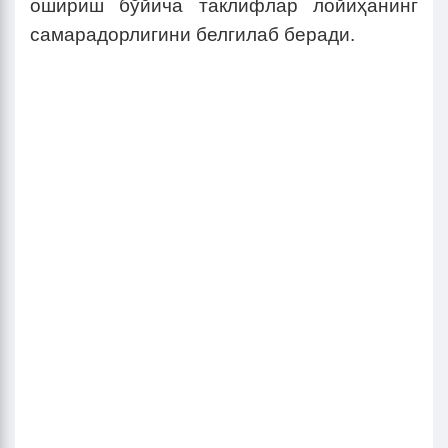
ошириш бўйича таклифлар лойиҳанинг
самарадорлигини белгилаб беради.