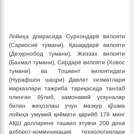
Лойиҳа доирасида Сурхондарё вилояти
(Сариосиё тумани), Қашқадарё вилояти
(Деҳқонобод тумани), Жиззах вилояти
(Бахмал тумани), Сирдарё вилояти (Ховос
тумани) ва Тошкент вилоятидаги
(Нурафшон шаҳри) Давлат хизматлари
марказлари тажриба тариқасида танлаб
олинган бўлиб, замонавий ускуналар
билан жиҳозлаш учун мазкур қўшма
лойиҳа умумий қиймати қарийб 178 минг
АҚШ долларини ташкил этувчи 200 дона
ахборот-коммуникация технологиялари