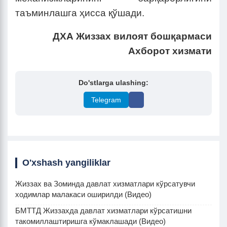
таъминлашга ҳисса қўшади.
ДХА Жиззах вилоят бошқармаси
Ахборот хизмати
Do'stlarga ulashing:
Telegram
O'xshash yangiliklar
Жиззах ва Зоминда давлат хизматлари кўрсатувчи
ходимлар малакаси оширилди (Видео)
БМТТД Жиззахда давлат хизматлари кўрсатишни
такомиллаштиришга кўмаклашади (Видео)