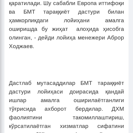
қаратилади. Шу сабабли Европа иттифоқи
ва БМТ тараққиёт дастури билан
ҳамкорликдаги лойиҳани амалга
оширишда бу жиҳат алоҳида ҳисобга
олинган, - дейди лойиҳа менежери Аброр
Ходжаев.
Дастлаб мутасаддилар БМТ тараққиёт
дастури лойиҳаси доирасида қандай
ишлар амалга оширилаётганлиги
тўғрисида ахборот бердилар. ДХМ
фаолиятини такомиллаштириш,
кўрсатилаётган хизматлар сифатини