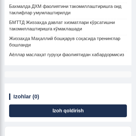
Бахмалда ДХМ фаолиятини такомиллаштиришга оид
таклифлар умумлаштирилди
БМТТД Жиззахда давлат хизматлари кўрсатишни
такомиллаштиришга кўмаклашади
Жиззахда Маҳаллий бошқарув соҳасида тренинглар
бошланди
Аёллар маслаҳат гуруҳи фаолиятидан хабардормисиз
Izohlar (0)
Izoh qoldirish