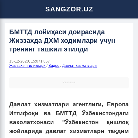
SANGZOR.UZ
БМТТД лойиҳаси доирасида
Жиззахда ДХМ ходимлари учун
тренинг ташкил этилди
15-12-2020, 15:07
1 857
Жиззах янгиликлари
/
Видео
/
Давлат хизматлари
Реклама
Давлат хизматлари агентлиги, Европа
Иттифоқи ва БМТТД Ўзбекистондаги
ваколатхонаси "Ўзбекистон қишлоқ
жойларида давлат хизматлари тақдим