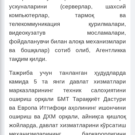
ускуналарини (серверлар, шахсий
компьютерлар, тармоқ ва
телекоммуникация қурилмалари,
видеокузатув мосламалари,
фойдаланувчи билан алоқа механизмлари
ва бошқалар) сотиб олиб, Агентликка
тақдим қилди.
Тажриба учун танланган ҳудудларда
камида 5 та янги давлат хизматлари
марказларининг техник салоҳиятини
ошириш орқали БМТ Тараққиёт Дастури
ва Европа Иттифоқи аҳолининг ишончини
ошириш ва ДХМ орқали, айниқса қишлоқ
жойларда, давлат хизматларини кўрсатиш
механизмларининг барқарорлигини