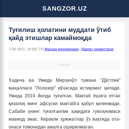
SANGZOR.UZ
Туғилиш ҳолатини муддати ўтиб
қайд этишлар камаймоқда
7-06-2021, 18:56
1 741
Жиззах янгиликлари
/
Давлат хизматлари
Реклама
Хадича ва Умида Мирзачўл тумани “Дўстлик”
маҳалласи “Лолазор” кўчасида истиқомат қилади.
Умида 2014 йилда туғилган. Мактаб ёшига етган
қизалоқ минг афсуски мактабга қабул қилинмади.
Сабаби унинг туғилганлик ҳақидаги гувоҳномаси
мавжуд эмас. Керакли ҳужжатлар ўз вақтида ота-
онаси томонидан амалга оширилмаган.