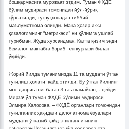
бошқармасига мурожаат этдим. Туман ФҲДЁ
бўлим мудираси томонидан йўл-йўриқ
кўрсатилди, туғруқхонадан тиббий
маълумотнома олинди. Мана ҳозир икки
қизалоғимнинг “метрикаси” ни қўлимга ушлаб
турибман. Жуда хурсандман. Катта қизим энди
бемалол мактабга бориб тенгқурлари билан
ўқийди.
Жорий йилда туманимизда 11 та муддати ўтган
туғилиш ҳолати қайд этилди. Бу ўтган йилнинг
мос даврига нисбатан 3 тага камайган, - дейди
Мирзачўл туман ФҲДЁ бўлими мудираси
Элмира Халосова. – ФҲДЁ органлари томонидан
туғилганлик ҳақидаги далолатнома ёзувлари
муддати ўтказиб қайд этилганлигининг
сабаблари ўрганилганда кўп ҳолларда ота-