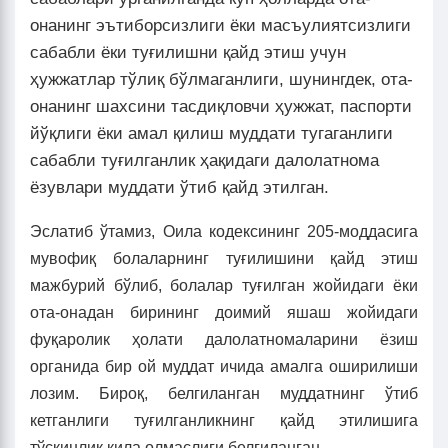
онанинг эътиборсизлиги ёки масъулиятсизлиги
сабабли ёки туғилишни қайд этиш учун
ҳужжатлар тўлиқ бўлмаганлиги, шунингдек, ота-
онанинг шахсини тасдиқловчи ҳужжат, паспорти
йўқлиги ёки амал қилиш муддати тугаганлиги
сабабли туғилганлик ҳақидаги далолатнома
ёзувлари муддати ўтиб қайд этилган.
Эслатиб ўтамиз, Оила кодексининг 205-моддасига
мувофиқ болаларнинг туғилишини қайд этиш
мажбурий бўлиб, болалар туғилган жойидаги ёки
ота-онадан бирининг доимий яшаш жойидаги
фуқаролик ҳолати далолатномаларини ёзиш
органида бир ой муддат ичида амалга оширилиши
лозим. Бироқ, белгиланган муддатнинг ўтиб
кетганлиги туғилганликнинг қайд этилишига
тўсқинлик қила олмаслиги белгиланган.