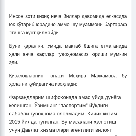
Инсон зоти қизиқ неча йиллар давомида елкасида
юк кўтариб юради-ю аммо шу муаммони бартараф
этишга қунт қилмайди.
Буни қарангки, Умида мактаб ёшига етмаганида
ҳали анча вақтлар гувоҳномасиз юриши мумкин
эди.
Қизалоқларнинг онаси Моҳира Маҳкамова бу
ҳолатни қуйидагича изоҳлади:
Фарзандларим шифохонада эмас уйда дунёга
келишган. Ўзимнинг “паспортим” йўқлиги
сабабли гувоҳнома ололмадим. Кичик қизим
2015 йилда туғилган. Бу масалани ҳал этиш
учун Давлат хизматлари агентлиги вилоят