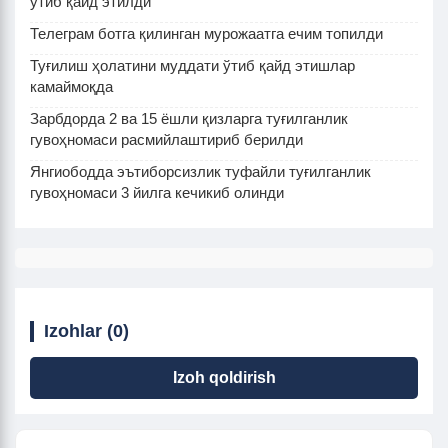
ўтиб қайд этилди
Телеграм ботга қилинган мурожаатга ечим топилди
Туғилиш ҳолатини муддати ўтиб қайд этишлар
камаймоқда
Зарбдорда 2 ва 15 ёшли қизларга туғилганлик
гувоҳномаси расмийлаштириб берилди
Янгиободда эътиборсизлик туфайли туғилганлик
гувоҳномаси 3 йилга кечикиб олинди
Izohlar (0)
Izoh qoldirish