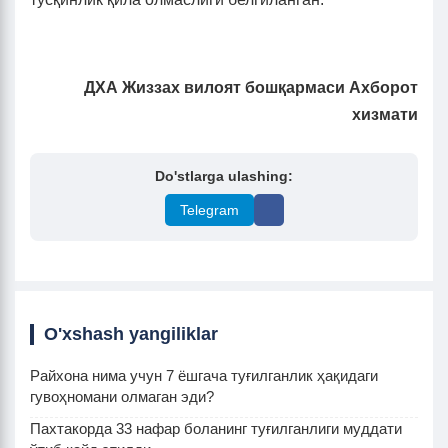
ДХА Жиззах вилоят бошқармаси Ахборот
хизмати
Do'stlarga ulashing:
Telegram
O'xshash yangiliklar
Райхона нима учун 7 ёшгача туғилганлик ҳақидаги
гувоҳномани олмаган эди?
Пахтакорда 33 нафар боланинг туғилганлиги муддати