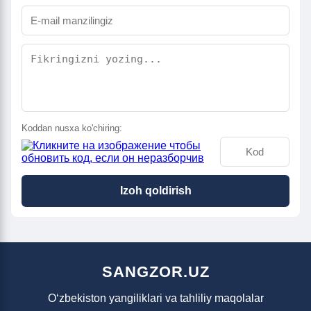
Koddan nusxa ko'chiring:
Izoh qoldirish
SANGZOR.UZ
O‘zbekiston yangiliklari va tahliliy maqolalar