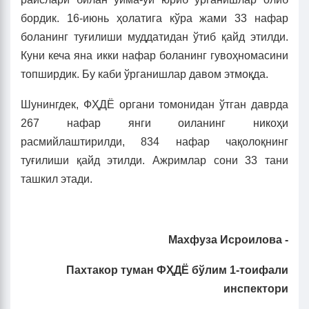
бордик. 16-июнь ҳолатига кўра жами 33 нафар
боланинг туғилиши муддатидан ўтиб қайд этилди.
Куни кеча яна икки нафар боланинг гувоҳномасини
топширдик. Бу каби ўрганишлар давом этмоқда.
Шунингдек, ФҲДЁ органи томонидан ўтган даврда
267 нафар янги оиланинг никоҳи
расмийлаштирилди, 834 нафар чақолоқнинг
туғилиши қайд этилди. Ажримлар сони 33 тани
ташкил этади.
Махфуза Исроилова -
Пахтакор туман ФҲДЁ бўлим 1-тоифали
инспектори