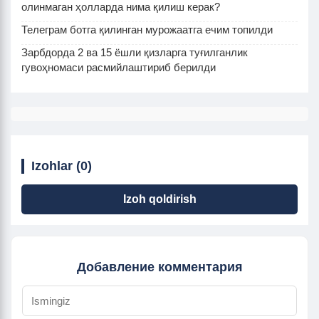
олинмаган ҳолларда нима қилиш керак?
Телеграм ботга қилинган мурожаатга ечим топилди
Зарбдорда 2 ва 15 ёшли қизларга туғилганлик
гувоҳномаси расмийлаштириб берилди
Izohlar (0)
Izoh qoldirish
Добавление комментария