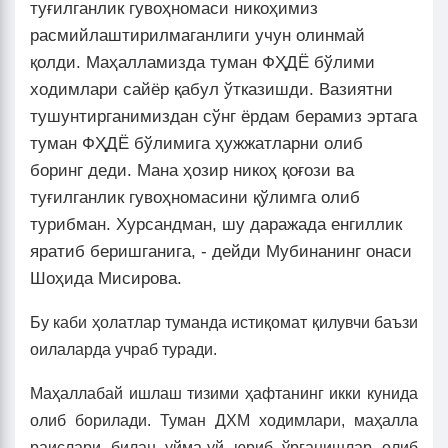
туғилганлик гувоҳномаси никоҳимиз
расмийлаштирилмаганлиги учун олинмай
қолди. Маҳалламизда туман ФҲДЁ бўлими
ходимлари сайёр қабул ўтказишди. Вазиятни
тушунтирганимиздан сўнг ёрдам берамиз эртага
туман ФҲДЁ бўлимига ҳужжатларни олиб
боринг деди. Мана ҳозир никоҳ қоғози ва
туғилганлик гувоҳномасини қўлимга олиб
турибман. Хурсандман, шу даражада енгиллик
яратиб беришганига, - дейди Мубинанинг онаси
Шоҳида Мисирова.
Бу каби ҳолатлар туманда истиқомат қилувчи баъзи
оилаларда учраб туради.
Маҳаллабай ишлаш тизими ҳафтанинг икки кунида
олиб борилади. Туман ДХМ ходимлари, маҳалла
раислари билан уйма-уй юриб ўрганишлар олиб