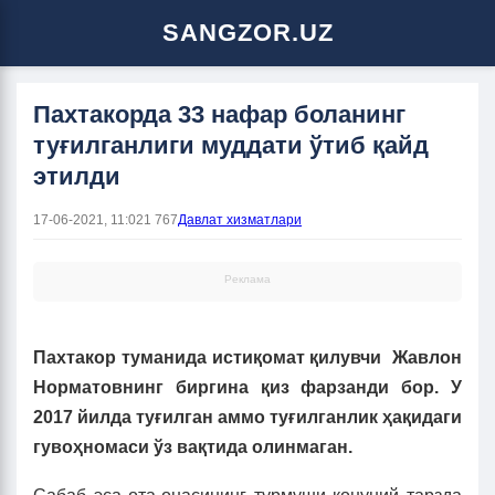
SANGZOR.UZ
Пахтакорда 33 нафар боланинг
туғилганлиги муддати ўтиб қайд
этилди
17-06-2021, 11:02
1 767
Давлат хизматлари
Реклама
Пахтакор туманида истиқомат қилувчи Жавлон
Норматовнинг биргина қиз фарзанди бор. У
2017 йилда туғилган аммо туғилганлик ҳақидаги
гувоҳномаси ўз вақтида олинмаган.