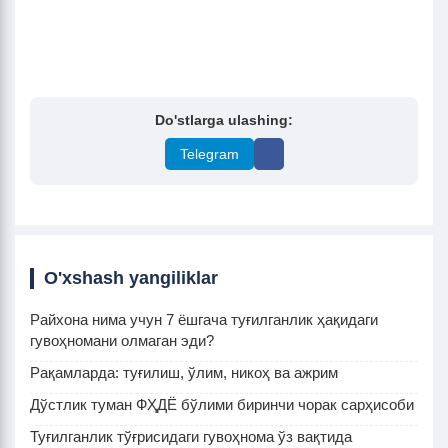
Do'stlarga ulashing:
Telegram
O'xshash yangiliklar
Райхона нима учун 7 ёшгача туғилганлик ҳақидаги
гувоҳномани олмаган эди?
Рақамларда: туғилиш, ўлим, никоҳ ва ажрим
Дўстлик туман ФҲДЁ бўлими биринчи чорак сарҳисоби
Туғилганлик тўғрисидаги гувоҳнома ўз вақтида