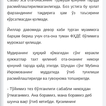
Сабаб эса ота-онасининг турмуши қонуний тарзда
расмийлаштирилмаганлигида. Боз устига бу ҳолат
фарзандининг тақдирига ҳам ўз таъсирини
кўрсатмасдан қолмади.
Йиллар давомида девор каби турган муаммога
барҳам бериш учун ота-она туман ФҲДЁ бўлимига
мурожаат қилишди.
Мудиранинг ҳуқуқий кўмагидан сўнг керакли
ҳужжатлар тахт қилиниб ота-онанинг никоҳи
қонуний тарзда қайд этилди. Шундан сўнг Мубина
Икромованинг муддатида ўтиб туғилиши
расмийлаштирилди ва гувоҳнома топширилди.
- Тўйимиз тез бўлганлиги сабабли никоҳдан
ўтмаганмиз. Ана борамиз, мана борамиз деб
шунча вақт ўтиб кетибди. Қизимнинг