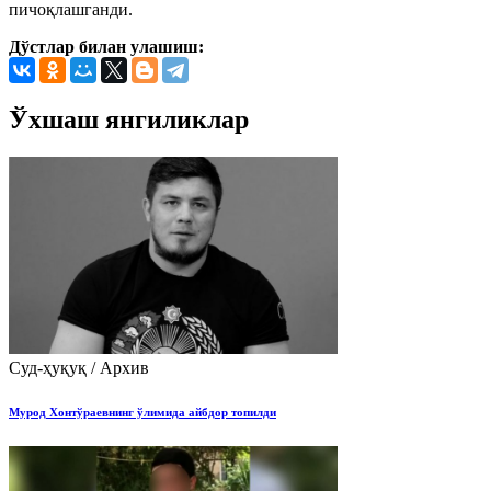
пичоқлашганди.
Дўстлар билан улашиш:
Ўхшаш янгиликлар
Суд-ҳуқуқ / Архив
Мурод Хонтўраевнинг ўлимида айбдор топилди