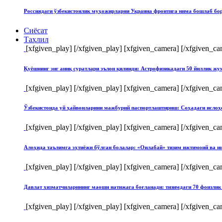
Россиядаги ўзбекистонлик муҳожирларни Украина фронтига нима бошлаб бо
Сиёсат
Таҳлил
[xfgiven_play]
[/xfgiven_play] [xfgiven_camera]
[/xfgiven_ca
Қуёшнинг энг аниқ суратлари эълон қилинди: Астрофизикадаги 50 йиллик ж
[xfgiven_play]
[/xfgiven_play] [xfgiven_camera]
[/xfgiven_ca
Ўзбекистонда уй ҳайвонларини мажбурий паспортлаштириш: Соҳадаги ислоҳ
[xfgiven_play]
[/xfgiven_play] [xfgiven_camera]
[/xfgiven_ca
Алоҳида таълимга эҳтиёжи бўлган болалар: «Оилабай» тизим ижтимоий ва и
[xfgiven_play]
[/xfgiven_play] [xfgiven_camera]
[/xfgiven_ca
Давлат хизматчиларининг маоши натижага боғланади: тизимдаги 70 фоизлик 
[xfgiven_play]
[/xfgiven_play] [xfgiven_camera]
[/xfgiven_ca