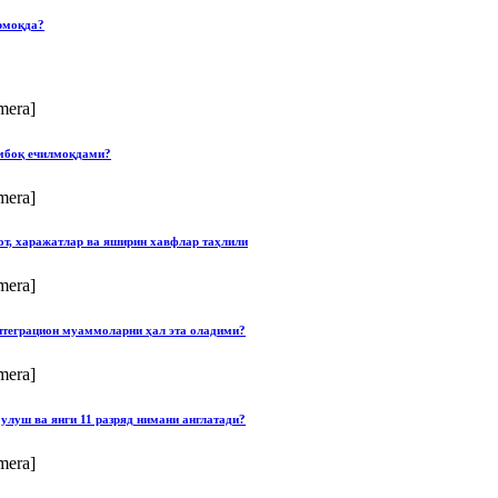
рмоқда?
mera]
умбоқ ечилмоқдами?
mera]
от, харажатлар ва яширин хавфлар таҳлили
mera]
нтеграцион муаммоларни ҳал эта оладими?
mera]
улуш ва янги 11 разряд нимани англатади?
mera]