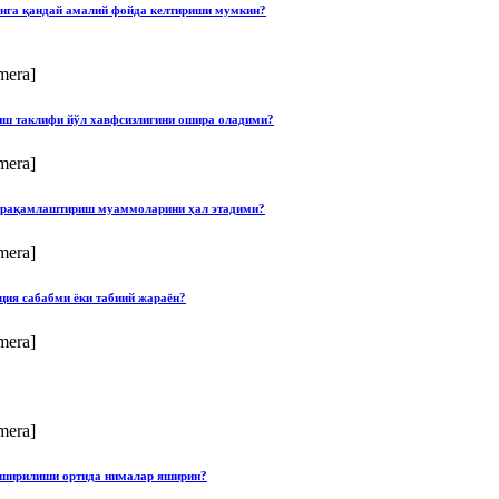
онга қандай амалий фойда келтириши мумкин?
mera]
лиш таклифи йўл хавфсизлигини ошира оладими?
mera]
ши рақамлаштириш муаммоларини ҳал этадими?
mera]
ция сабабми ёки табиий жараён?
mera]
mera]
опширилиши ортида нималар яширин?