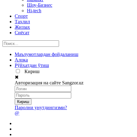
Шоу-Бизнес
Hi-tech
Спорт
Таҳлил
Жиззах
Сиёсат
Маълумотлардан фойдаланиш
Алоқа
Рўйхатдан ўтиш
Кириш
✖
Авторизация на сайте Sangzor.uz
Паролни унутдингизми?
@