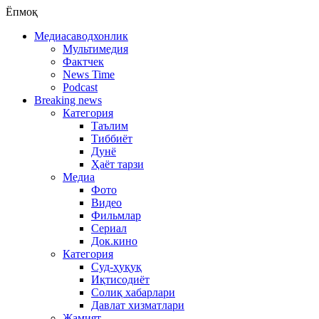
Ёпмоқ
Медиасаводхонлик
Мультимедия
Фактчек
News Time
Podcast
Breaking news
Категория
Таълим
Тиббиёт
Дунё
Ҳаёт тарзи
Медиа
Фото
Видео
Фильмлар
Сериал
Док.кино
Категория
Суд-ҳуқуқ
Иқтисодиёт
Солиқ хабарлари
Давлат хизматлари
Жамият