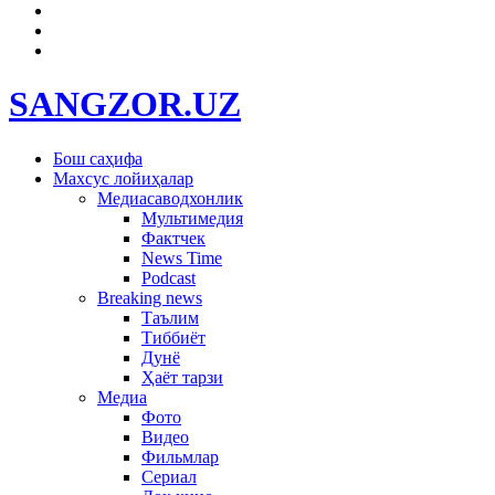
SANGZOR.UZ
Бош саҳифа
Махсус лойиҳалар
Медиасаводхонлик
Мультимедия
Фактчек
News Time
Podcast
Breaking news
Таълим
Тиббиёт
Дунё
Ҳаёт тарзи
Медиа
Фото
Видео
Фильмлар
Сериал