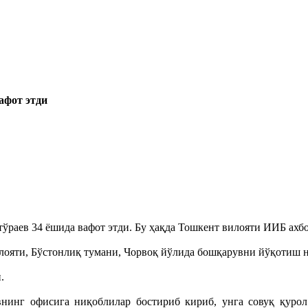
афот этди
раев 34 ёшида вафот этди. Бу ҳақда Тошкент вилояти ИИБ ахб
лояти, Бўстонлиқ тумани, Чорвоқ йўлида бошқарувни йўқотиш 
.
нинг офисига ниқоблилар бостириб кириб, унга совуқ қурол