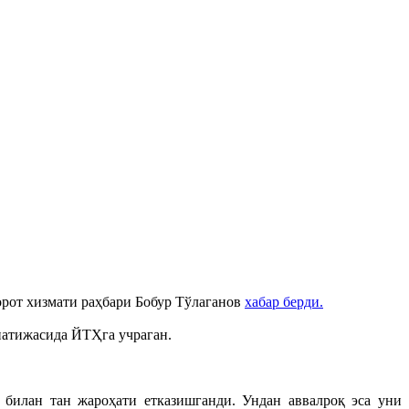
орот хизмати раҳбари Бобур Тўлаганов
хабар берди.
натижасида ЙТҲга учраган.
 билан тан жароҳати етказишганди. Ундан аввалроқ эса уни