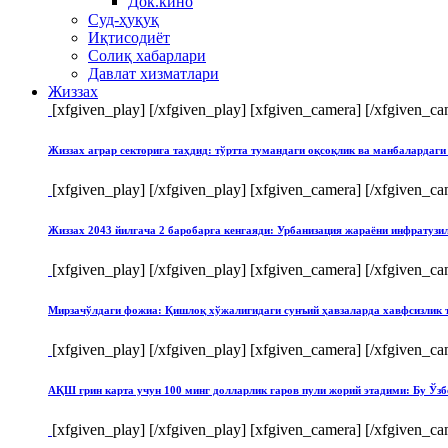
Док.кино
Суд-ҳуқуқ
Иқтисодиёт
Солиқ хабарлари
Давлат хизматлари
Жиззах
[xfgiven_play]
[/xfgiven_play] [xfgiven_camera]
[/xfgiven_ca
Жиззах аграр секторига таҳдид: тўртта тумандаги оқсоқлик ва манбалардаги
[xfgiven_play]
[/xfgiven_play] [xfgiven_camera]
[/xfgiven_ca
Жиззах 2043 йилгача 2 баробарга кенгаяди: Урбанизация жараёни инфратуз
[xfgiven_play]
[/xfgiven_play] [xfgiven_camera]
[/xfgiven_ca
Мирзачўлдаги фожиа: Қишлоқ хўжалигидаги сунъий ҳавзаларда хавфсизлик 
[xfgiven_play]
[/xfgiven_play] [xfgiven_camera]
[/xfgiven_ca
АҚШ грин карта учун 100 минг долларлик гаров пули жорий этадими: Бу Ўзб
[xfgiven_play]
[/xfgiven_play] [xfgiven_camera]
[/xfgiven_ca