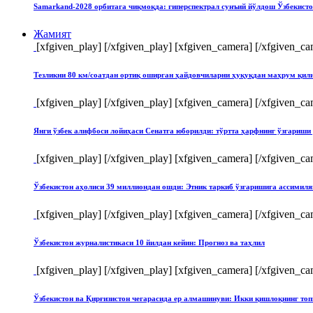
Samarkand-2028 орбитага чиқмоқда: гиперспектрал сунъий йўлдош Ўзбекист
Жамият
[xfgiven_play]
[/xfgiven_play] [xfgiven_camera]
[/xfgiven_ca
Тезликни 80 км/соатдан ортиқ оширган ҳайдовчиларни ҳуқуқдан маҳрум қи
[xfgiven_play]
[/xfgiven_play] [xfgiven_camera]
[/xfgiven_ca
Янги ўзбек алифбоси лойиҳаси Сенатга юборилди: тўртта ҳарфнинг ўзгари
[xfgiven_play]
[/xfgiven_play] [xfgiven_camera]
[/xfgiven_ca
Ўзбекистон аҳолиси 39 миллиондан ошди: Этник таркиб ўзгаришига ассимиля
[xfgiven_play]
[/xfgiven_play] [xfgiven_camera]
[/xfgiven_ca
Ўзбекистон журналистикаси 10 йилдан кейин: Прогноз ва таҳлил
[xfgiven_play]
[/xfgiven_play] [xfgiven_camera]
[/xfgiven_ca
Ўзбекистон ва Қирғизистон чегарасида ер алмашинуви: Икки қишлоқнинг т