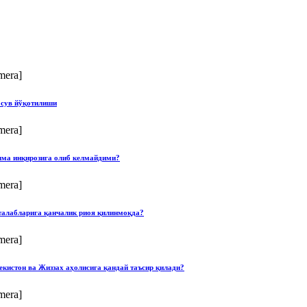
mera]
 сув йўқотилиши
mera]
илма инқирозига олиб келмайдими?
mera]
талабларига қанчалик риоя қилинмоқда?
mera]
екистон ва Жиззах аҳолисига қандай таъсир қилади?
mera]