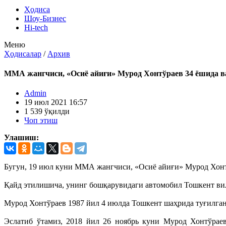
Ҳодиса
Шоу-Бизнес
Hi-tech
Меню
Ҳодисалар
/
Архив
ММА жангчиси, «Осиё айиғи» Мурод Хонтўраев 34 ёшида в
Admin
19 июл 2021 16:57
1 539 ўқилди
Чоп этиш
Улашиш:
Бугун, 19 июл куни ММА жангчиси, «Осиё айиғи» Мурод Хонтў
Қайд этилишича, унинг бошқарувидаги автомобил Тошкент ви
Мурод Хонтўраев 1987 йил 4 июлда Тошкент шаҳрида туғилган
Эслатиб ўтамиз, 2018 йил 26 ноябрь куни Мурод Хонтўраев