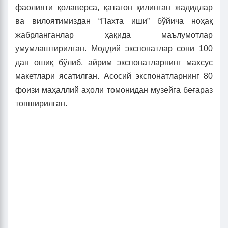
фаолияти қолаверса, қатағон қилинган жадидлар
ва вилоятимиздан “Пахта иши” бўйича ноҳақ
жабрланганлар ҳақида маълумотлар
умумлаштирилган. Моддий экспонатлар сони 100
дан ошиқ бўлиб, айрим экспонатларнинг махсус
макетлари ясатилган. Асосий экспонатларнинг 80
фоизи маҳаллий аҳоли томонидан музейга беғараз
топширилган.