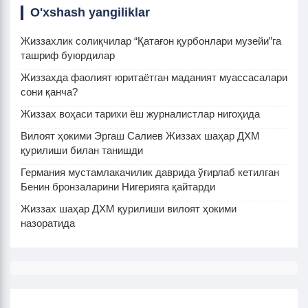
O'xshash yangiliklar
Жиззахлик солиқчилар “Қатағон қурбонлари музейи”га
ташриф буюрдилар
Жиззахда фаолият юритаётган маданият муассасалари
сони қанча?
Жиззах воҳаси тарихи ёш журналистлар нигоҳида
Вилоят ҳокими Эргаш Салиев Жиззах шаҳар ДХМ
қурилиши билан танишди
Германия мустамлакачилик даврида ўғирлаб кетилган
Бенин бронзаларини Нигерияга қайтарди
Жиззах шаҳар ДХМ қурилиши вилоят ҳокими
назоратида