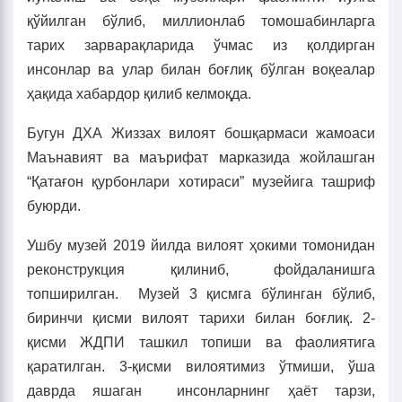
қўйилган бўлиб, миллионлаб томошабинларга
тарих зарварақларида ўчмас из қолдирган
инсонлар ва улар билан боғлиқ бўлган воқеалар
ҳақида хабардор қилиб келмоқда.
Бугун ДХА Жиззах вилоят бошқармаси жамоаси
Маънавият ва маърифат марказида жойлашган
“Қатағон қурбонлари хотираси” музейига ташриф
буюрди.
Ушбу музей 2019 йилда вилоят ҳокими томонидан
реконструкция қилиниб, фойдаланишга
топширилган. Музей 3 қисмга бўлинган бўлиб,
биринчи қисми вилоят тарихи билан боғлиқ. 2-
қисми ЖДПИ ташкил топиши ва фаолиятига
қаратилган. 3-қисми вилоятимиз ўтмиши, ўша
даврда яшаган инсонларнинг ҳаёт тарзи,