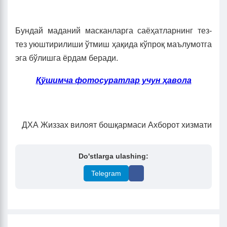
Бундай маданий масканларга саёҳатларнинг тез-
тез уюштирилиши ўтмиш ҳақида кўпроқ маълумотга
эга бўлишга ёрдам беради.
Қўшимча фотосуратлар учун ҳавола
ДХА Жиззах вилоят бошқармаси Ахборот хизмати
Do'stlarga ulashing:
Telegram