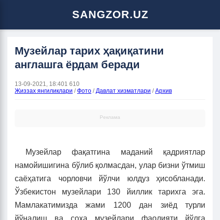
SANGZOR.UZ
Музейлар тарих ҳақиқатини
англашга ёрдам беради
13-09-2021, 18:40
1 610
Жиззах янгиликлари
/
Фото
/
Давлат хизматлари
/
Архив
Реклама
Музейлар фақатгина маданий қадриятлар
намойишигина бўлиб қолмасдан, улар бизни ўтмиш
саёҳатига чорловчи йўлчи юлдуз ҳисобланади.
Ўзбекистон музейлари 130 йиллик тарихга эга.
Мамлакатимизда жами 1200 дан зиёд турли
йўналиш ва соҳа музейлари фаолияти йўлга