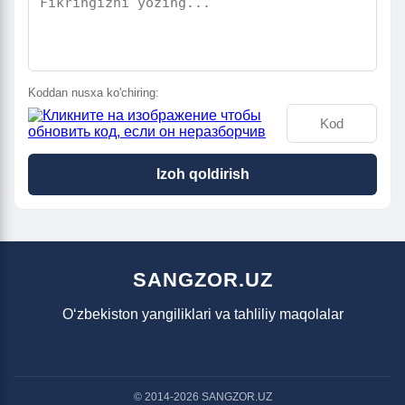
Koddan nusxa ko'chiring:
Izoh qoldirish
SANGZOR.UZ
O‘zbekiston yangiliklari va tahliliy maqolalar
© 2014-2026 SANGZOR.UZ