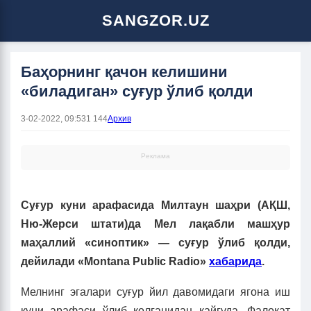
SANGZOR.UZ
Баҳорнинг қачон келишини
«биладиган» суғур ўлиб қолди
3-02-2022, 09:53
1 144
Архив
Реклама
Суғур куни арафасида Милтаун шаҳри (АҚШ,
Ню-Жерси штати)да Мел лақабли машҳур
маҳаллий «синоптик» — суғур ўлиб қолди,
дейилади «Montana Public Radio»
хабарида
.
Мелнинг эгалари суғур йил давомидаги ягона иш
куни арафаси ўлиб қолганидан қайғуда. Фалокат