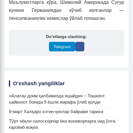
Маълумотларга кўра, Шимолий Америкада Суғур
кунини Германиядан кўчиб келганлар —
пенсилваниялик немислар ўйлаб топишган.
Do'stlarga ulashing:
Telegram
O'xshash yangiliklar
«Алатау доим қалбимизда яшайди» – Тошкент
ҳайвонот боғида 9 ёшли жирафа ўлиб қолди
8-март Халқаро хотин-қизлар байрами тарихи
Тўрт оёқли халоскорлар ёки жониворларга оид ўнта
ғаройиб воқеа