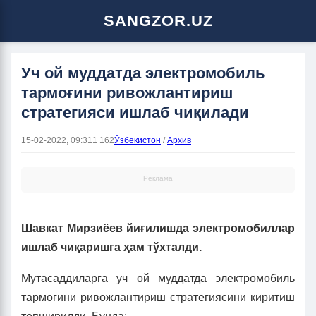
SANGZOR.UZ
Уч ой муддатда электромобиль
тармоғини ривожлантириш
стратегияси ишлаб чиқилади
15-02-2022, 09:31
1 162
Ўзбекистон
/
Архив
Реклама
Шавкат Мирзиёев йиғилишда электромобиллар
ишлаб чиқаришга ҳам тўхталди.
Мутасаддиларга уч ой муддатда электромобиль
тармоғини ривожлантириш стратегиясини киритиш