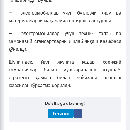
топширилди. Бунда:
➖ электромобиллар учун бутловчи қисм ва
материалларни маҳаллийлаштириш дастурини;
➖ электромобиллар учун техник талаб ва
замонавий стандартларни ишлаб чиқиш вазифаси
қўйилди.
Шунингдек, йил якунига қадар хорижий
компаниялар билан музокараларни якунлаб,
стратегик ҳамкор билан лойиҳани бошлаш
юзасидан кўрсатма берилди.
Do'stlarga ulashing:
Telegram