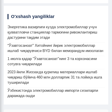
O'xshash yangiliklar
Энергетика вазирлиги кузда электромобиллар учун
қувватловчи станциялар тармоғини ривожлантириш
дастурини тақдим этади
“Ўзавтосаноат” Хитойнинг йирик электромобиллар
ишлаб чиқарувчиси BYD билан меморандум имзолаган
1 июлга қадар "Ўзавтосаноат"нинг 3 та корхонасини
сотувга чиқарилади
2023 йили Жиззахда қурилиш материаллари ишлаб
чиқариш бўйича 460 млн долларлик 31 та лойиҳа ишга
туширилади
Ўзбекистонда электромобиллар импорти сезиларли
даражада ошди