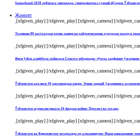
Samarkand-2028 орбитага чиқмоқда: гиперспектрал сунъий йўлдош Ўзбекист
Жамият
[xfgiven_play]
[/xfgiven_play] [xfgiven_camera]
[/xfgiven_ca
Тезликни 80 км/соатдан ортиқ оширган ҳайдовчиларни ҳуқуқдан маҳрум қи
[xfgiven_play]
[/xfgiven_play] [xfgiven_camera]
[/xfgiven_ca
Янги ўзбек алифбоси лойиҳаси Сенатга юборилди: тўртта ҳарфнинг ўзгари
[xfgiven_play]
[/xfgiven_play] [xfgiven_camera]
[/xfgiven_ca
Ўзбекистон аҳолиси 39 миллиондан ошди: Этник таркиб ўзгаришига ассимиля
[xfgiven_play]
[/xfgiven_play] [xfgiven_camera]
[/xfgiven_ca
Ўзбекистон журналистикаси 10 йилдан кейин: Прогноз ва таҳлил
[xfgiven_play]
[/xfgiven_play] [xfgiven_camera]
[/xfgiven_ca
Ўзбекистон ва Қирғизистон чегарасида ер алмашинуви: Икки қишлоқнинг т