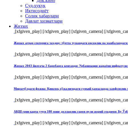
Док.кино
Суд-ҳуқуқ
Иқтисодиёт
Солиқ хабарлари
Давлат хизматлари
Жиззах
[xfgiven_play]
[/xfgiven_play] [xfgiven_camera]
[/xfgiven_ca
Жиззах аграр секторига таҳдид: тўртта тумандаги оқсоқлик ва манбалардаги
[xfgiven_play]
[/xfgiven_play] [xfgiven_camera]
[/xfgiven_ca
Жиззах 2043 йилгача 2 баробарга кенгаяди: Урбанизация жараёни инфратуз
[xfgiven_play]
[/xfgiven_play] [xfgiven_camera]
[/xfgiven_ca
Мирзачўлдаги фожиа: Қишлоқ хўжалигидаги сунъий ҳавзаларда хавфсизлик 
[xfgiven_play]
[/xfgiven_play] [xfgiven_camera]
[/xfgiven_ca
АҚШ грин карта учун 100 минг долларлик гаров пули жорий этадими: Бу Ўзб
[xfgiven_play]
[/xfgiven_play] [xfgiven_camera]
[/xfgiven_ca