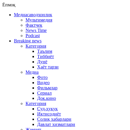
Ёпмоқ
Медиасаводхонлик
Мультимедия
Фактчек
News Time
Podcast
Breaking news
Категория
Таълим
Тиббиёт
Дунё
Ҳаёт тарзи
Медиа
Фото
Видео
Фильмлар
Сериал
Док.кино
Категория
Суд-ҳуқуқ
Иқтисодиёт
Солиқ хабарлари
Давлат хизматлари
Жамият