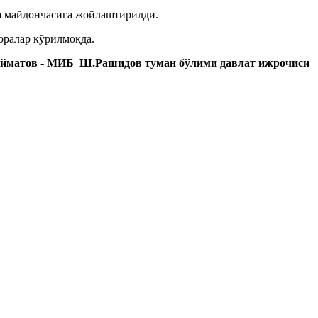
а майдончасига жойлаштирилди.
ралар кўрилмоқда.
ийматов - МИБ Ш.Рашидов туман бўлими давлат ижрочиси