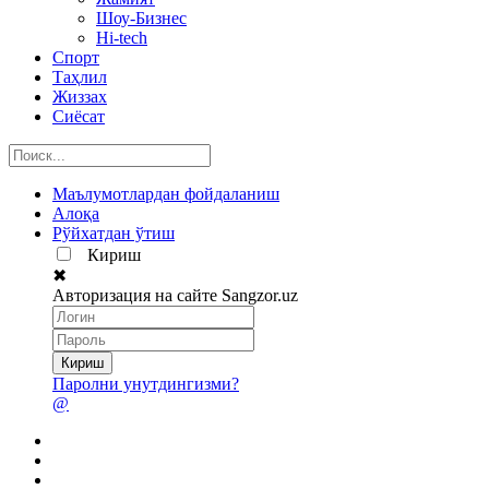
Шоу-Бизнес
Hi-tech
Спорт
Таҳлил
Жиззах
Сиёсат
Маълумотлардан фойдаланиш
Алоқа
Рўйхатдан ўтиш
Кириш
✖
Авторизация на сайте Sangzor.uz
Паролни унутдингизми?
@