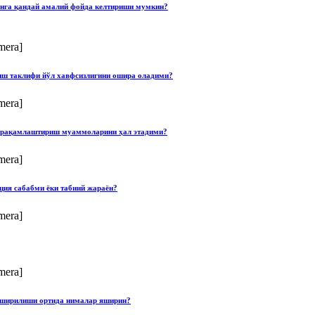
онга қандай амалий фойда келтириши мумкин?
mera]
лиш таклифи йўл хавфсизлигини ошира оладими?
mera]
ши рақамлаштириш муаммоларини ҳал этадими?
mera]
ция сабабми ёки табиий жараён?
mera]
mera]
опширилиши ортида нималар яширин?