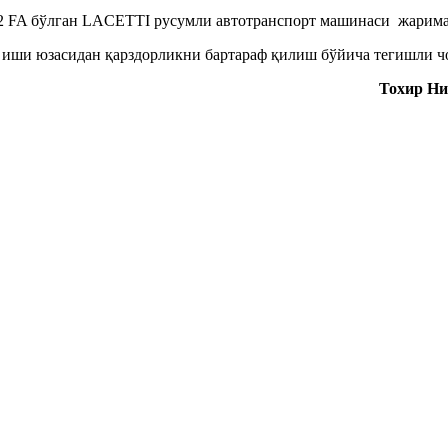
702 FA бўлган LACETTI русумли автотранспорт машинаси жарим
ши юзасидан қарздорликни бартараф қилиш бўйича тегишли чо
Тохир Н