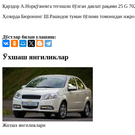
Қарздор А.Норқўзиевга тегишли бўлган давлат рақами 25 G 
Ҳозирда Бюронинг Ш.Рашидов туман бўлими томонидан ижро и
Дўстлар билан улашиш:
Ўхшаш янгиликлар
Жиззах янгиликлари