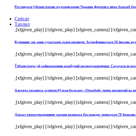
Россиядаги ўзбекистонлик муҳожирларни Украина фронтига нима бошлаб бо
Сиёсат
Таҳлил
[xfgiven_play]
[/xfgiven_play] [xfgiven_camera]
[/xfgiven_ca
Қуёшнинг энг аниқ суратлари эълон қилинди: Астрофизикадаги 50 йиллик ж
[xfgiven_play]
[/xfgiven_play] [xfgiven_camera]
[/xfgiven_ca
Ўзбекистонда уй ҳайвонларини мажбурий паспортлаштириш: Соҳадаги ислоҳ
[xfgiven_play]
[/xfgiven_play] [xfgiven_camera]
[/xfgiven_ca
Алоҳида таълимга эҳтиёжи бўлган болалар: «Оилабай» тизим ижтимоий ва и
[xfgiven_play]
[/xfgiven_play] [xfgiven_camera]
[/xfgiven_ca
Давлат хизматчиларининг маоши натижага боғланади: тизимдаги 70 фоизлик 
[xfgiven_play]
[/xfgiven_play] [xfgiven_camera]
[/xfgiven_ca