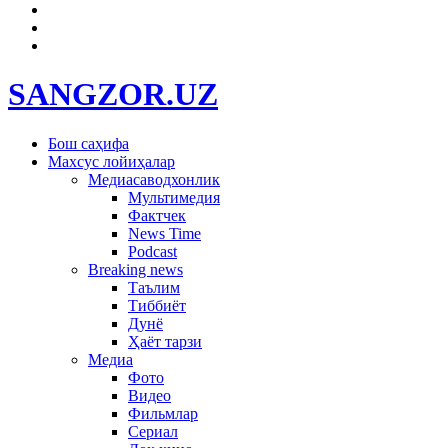
SANGZOR.UZ
Бош саҳифа
Махсус лойиҳалар
Медиасаводхонлик
Мультимедия
Фактчек
News Time
Podcast
Breaking news
Таълим
Тиббиёт
Дунё
Ҳаёт тарзи
Медиа
Фото
Видео
Фильмлар
Сериал