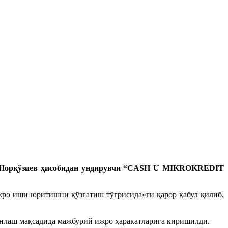
ар Норқўзиев ҳисобидан ундирувчи “СASH U MIKROKREDIT
жро иши юритишни қўзғатиш тўғрисида»ги қарор қабул қилиб,
нлаш мақсадида мажбурий ижро ҳаракатларига киришилди.