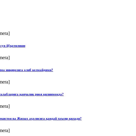
mera]
 сув йўқотилиши
mera]
илма инқирозига олиб келмайдими?
mera]
талабларига қанчалик риоя қилинмоқда?
mera]
екистон ва Жиззах аҳолисига қандай таъсир қилади?
mera]