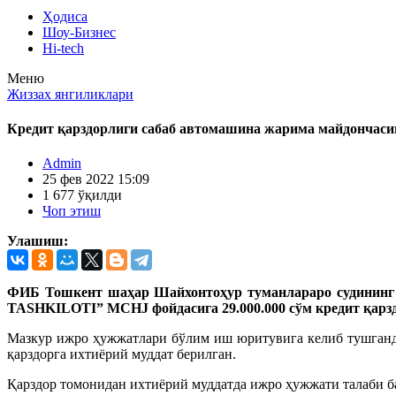
Ҳодиса
Шоу-Бизнес
Hi-tech
Меню
Жиззах янгиликлари
Кредит қарздорлиги сабаб автомашина жарима майдончас
Admin
25 фев 2022 15:09
1 677 ўқилди
Чоп этиш
Улашиш:
ФИБ Тошкент шаҳар Шайхонтоҳур туманлараро судининг 
TASHKILOTI” MCHJ фойдасига 29.000.000 сўм кредит қарз
Мазкур ижро ҳужжатлари бўлим иш юритувига келиб тушганда
қарздорга ихтиёрий муддат берилган.
Қарздор томонидан ихтиёрий муддатда ижро ҳужжати талаби 