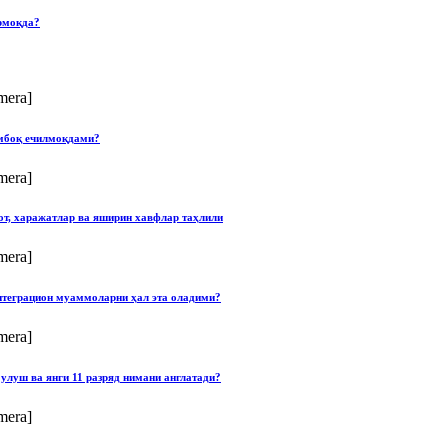
рмоқда?
mera]
умбоқ ечилмоқдами?
mera]
от, харажатлар ва яширин хавфлар таҳлили
mera]
нтеграцион муаммоларни ҳал эта оладими?
mera]
улуш ва янги 11 разряд нимани англатади?
mera]