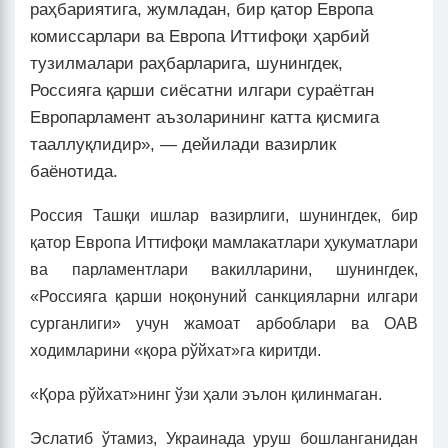
раҳбариятига, жумладан, бир қатор Европа
комиссарлари ва Европа Иттифоқи ҳарбий
тузилмалари раҳбарларига, шунингдек,
Россияга қарши сиёсатни илгари сураётган
Европарламент аъзоларининг катта қисмига
тааллуқлидир», — дейилади вазирлик
баёнотида.
Россия Ташқи ишлар вазирлиги, шунингдек, бир
қатор Европа Иттифоқи мамлакатлари ҳукуматлари
ва парламентлари вакилларини, шунингдек,
«Россияга қарши ноқонуний санкцияларни илгари
сурганлиги» учун жамоат арбоблари ва ОАВ
ходимларини «қора рўйхат»га киритди.
«Қора рўйхат»нинг ўзи ҳали эълон қилинмаган.
Эслатиб ўтамиз, Украинада уруш бошланганидан