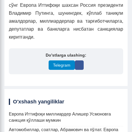
сўнг Европа Иттифоқи шахсан Россия президенти
Владимир Путинга, шунингдек, кўплаб таниқли
амалдорлар, миллиардерлар ва тарғиботчиларга,
депутатлар ва банкларга нисбатан санкциялар
киритганди.
Do'stlarga ulashing:
Telegram
O'xshash yangiliklar
Европа Иттифоқи миллиардер Алишер Усмоновга
санкция қўллаши мумкин
Автомобиллар, соатлар, Абрамович ва пўлат. Европа