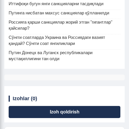
Иттифоқи бугун янги санкцияларни тасдиқлади
Путинга нисбатан махсус санкциялар қўлланилди
Россияга қарши санкциялар жорий этган "гигантлар"
қайсилар?
Сўнгги соатларда Украина ва Россиядаги вазият
қандай? Сўнгги соат янгиликлари
Путин Донецк ва Луганск республикалари
мустақиллигини тан олди
Izohlar (0)
Izoh qoldirish