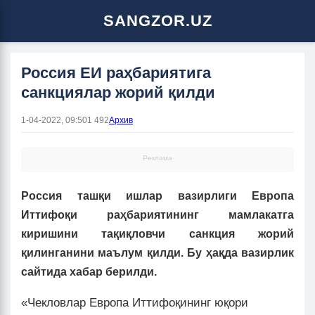
SANGZOR.UZ
Россия ЕИ раҳбариятига
санкциялар жорий қилди
1-04-2022, 09:50
1 492
Архив
Реклама
Россия ташқи ишлар вазирлиги Европа
Иттифоқи раҳбариятининг мамлакатга
киришини тақиқловчи санкция жорий
қилинганини маълум қилди. Бу ҳақда вазирлик
сайтида хабар берилди.
«Чекловлар Европа Иттифоқининг юқори