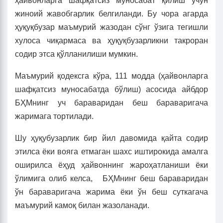
ҳайвонларга шафқатсиз муносабат қилиш учун
жиноий жавобгарлик белгиланди. Бу чора агарда
ҳуқуқбузар маъмурий жазодан сўнг ўзига тегишли
хулоса чиқармаса ва ҳуқуқбузарликни такроран
содир этса қўлланилиши мумкин.
Маъмурий қодексга кўра, 111 модда (ҳайвонларга
шафқатсиз муносабатда бўлиш) асосида айбдор
БҲМнинг уч бараваридан беш бараваригача
жаримага тортилади.
Шу ҳуқубузарлик бир йил давомида қайта содир
этилса ёки вояга етмаган шахс иштирокида амалга
оширилса ёҳуд ҳайвоннинг жароҳатланиши ёки
ўлимига олиб келса, БҲМнинг беш бараваридан
ўн бараваригача жарима ёки ўн беш суткагача
маъмурий камоқ билан жазоланади.