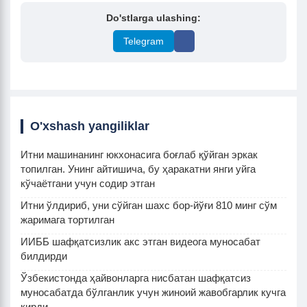
Do'stlarga ulashing:
Telegram
O'xshash yangiliklar
Итни машинанинг юкхонасига боғлаб қўйган эркак
топилган. Унинг айтишича, бу ҳаракатни янги уйга
кўчаётгани учун содир этган
Итни ўлдириб, уни сўйган шахс бор-йўғи 810 минг сўм
жаримага тортилган
ИИББ шафқатсизлик акс этган видеога муносабат
билдирди
Ўзбекистонда ҳайвонларга нисбатан шафқатсиз
муносабатда бўлганлик учун жиноий жавобгарлик кучга
кирди