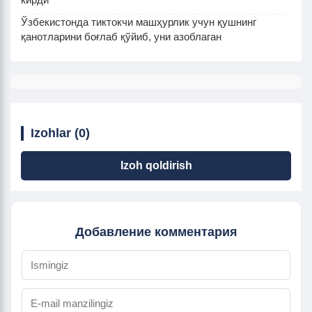
Ўзбекистонда тиктокчи машҳурлик учун қушнинг
қанотларини боғлаб қўйиб, уни азоблаган
Izohlar (0)
Izoh qoldirish
Добавление комментария