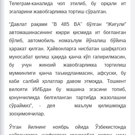
Телеграм-каналида чоп этилиб, бу орқали ит
эгаларини жавобгарликка тортиш сўралган.
“Давлат рақами "B 485 BА" бўлган “Жигули”
автомашинасининг юқори қисмида ит боғланган
бўлиб, автомобиль номаълум йўналиш бўйича
ҳаракат қилган. Ҳайвонларга нисбатан шафқатсиз
муносабат қилиш ҳақида қанча кўп гапирилмасин,
бу учун жиноий жавобгарликка тортилиш
мумкинлиги қанча таъкидланмасин, афсуски, бу
каби салбий ҳолатлар давом этмоқда. Тошкент
вилояти ИИБдан бу машина эгасини топиб,
қонунчиликда белгиланган тартибда жазолашни
сўраймиз”, - дея маълум қилишмоқда
зооҳимоячилар.
Ўтган йилнинг ноябрь ойида Ўзбекистонда