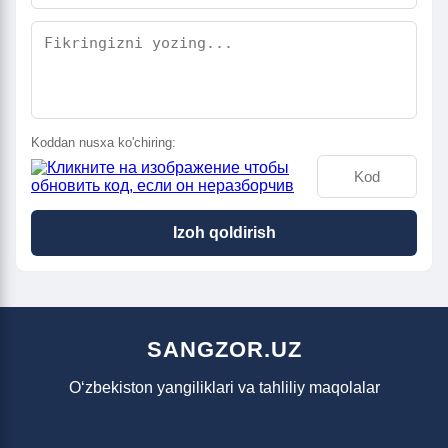
Koddan nusxa ko'chiring:
Izoh qoldirish
SANGZOR.UZ
O‘zbekiston yangiliklari va tahliliy maqolalar