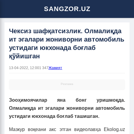
SANGZOR.UZ
Чексиз шафқатсизлик. Олмалиқда
ит эгалари жониворни автомобиль
устидаги юкхонада боғлаб
қўйишган
13-04-2022, 12:00
1 347
Жамият
Реклама
Зооҳимоячилар яна бонг уришмоқда.
Олмалиқда ит эгалари жониворни автомобиль
устидаги юкхонада боғлаб ташишган.
Мазкур воқеани акс этган видеолавҳа Ekolog.uz