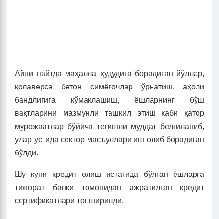
Айни пайтда маҳалла ҳудудига борадиган йўллар,
қолаверса бетон симёғочлар ўрнатиш, аҳоли
бандлигига кўмаклашиш, ёшларнинг бўш
вақтларини мазмунли ташкил этиш каби қатор
мурожаатлар бўйича тегишли муддат белгиланиб,
улар устида сектор масъуллари иш олиб борадиган
бўлди.
Шу куни кредит олиш истагида бўлган ёшларга
тижорат банки томонидан ажратилган кредит
сертификатлари топширилди.