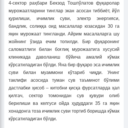
4-сектор раҳбари Бекзод Тошпўлатов фуқаролар
мурожаатларини тинглар экан асосан тиббиёт, йўл
қурилиши, ичимлик суви, электр энергияси,
бандлик, солиққа оид масалалар юзасидан 30 га
яқин мурожаат тингланди. Айрим масалаларга шу
жойнинг ўзида ечим топилди. Бир фуқаронинг
саломатлиги билан боғлиқ мурожаатига хусусий
клиникада даволаниш бўйича амалий кўмак
кўрсатиладиган бўлди. Яна бир фуқаро эса ичимлик
суви билан муаммони кўтариб чиқди. Унинг
таклифи асосида туман сув таъминот бўлими
дастлабки ҳисоб – китобни қисқа фурсатларда ҳал
қилгач, сектор томонидан сув қувури олиб
берилиши ва келгуси ойда ҳудуддаги 35 га яқин
хонадонга тоза ичимлик суви тортиб боришда кўмак
кўрсатиладиган бўлди.