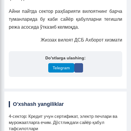
Айни пайтда сектор раҳбарияти вилоятнинг барча
туманларида бу каби сайёр қабулларни тегишли
режа асосида ўтказиб келмоқда.
Жиззах вилоят ДСБ Ахборот хизмати
Do'stlarga ulashing:
Telegram
O'xshash yangiliklar
4-сектор: Кредит учун сертификат, электр печлари ва
мурожаатларга ечим. Дўстликдаги сайёр қабул
тафсилотлари