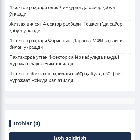
4-сектор раҳбари олис Чимқўрғонда сайёр қабул
ўтказди
Жиззах вилоят 4-сектор раҳбари “Тошкент”да сайёр
қабул ўтказди
4-сектор раҳбари Форишнинг Дарбоза МФЙ аҳолиси
билан учрашди
Пахтакорда ўтган 4-сектор сайёр қабулида қандай
мурожаатларга ечим топилди
4-сектор: Жиззах шаҳридаги сайёр қабулда 50 фоиз
мурожаат жойида ҳал этилди
Izohlar (0)
Izoh qoldirish