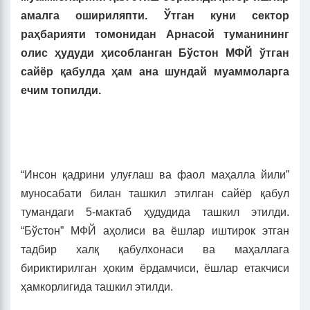
амалга ошириляпти. Ўтган куни сектор
раҳбарияти томонидан Арнасой туманининг
олис ҳудуди ҳисобланган Бўстон МФЙ ўтган
сайёр қабулда ҳам ана шундай муаммоларга
ечим топилди.
“Инсон қадрини улуғлаш ва фаол маҳалла йили”
муносабати билан ташкил этилган сайёр қабул
тумандаги 5-мактаб ҳудудида ташкил этилди.
“Бўстон” МФЙ аҳолиси ва ёшлар иштирок этган
тадбир халқ қабулхонаси ва маҳаллага
бириктирилган ҳоким ёрдамчиси, ёшлар етакчиси
ҳамкорлигида ташкил этилди.