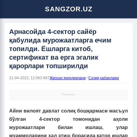
SANGZOR.UZ
Арнасойда 4-сектор сайёр
қабулида мурожаатларга ечим
топилди. Ёшларга китоб,
сертификат ва ерга эгалик
қарорлари топширилди
21-04-2022, 12:06
3 687
Жиззах янгиликлари
/
Солиқ хабарлари
Реклама
Айни вилоят давлат солиқ бошқармаси масъул
бўлган 4-сектор томонидан аҳоли
мурожаатлари билан ишлаш, улар
муаммоларини ҳал этиш борасида қатор ишлар