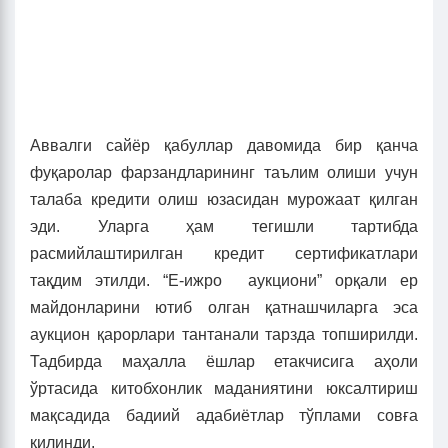
Аввалги сайёр қабуллар давомида бир қанча
фуқаролар фарзандларининг таълим олиши учун
талаба кредити олиш юзасидан мурожаат қилган
эди. Уларга ҳам тегишли тартибда
расмийлаштирилган кредит сертификатлари
тақдим этилди. “Е-ижро аукциони” орқали ер
майдонларини ютиб олган қатнашчиларга эса
аукцион қарорлари тантанали тарзда топширилди.
Тадбирда маҳалла ёшлар етакчисига аҳоли
ўртасида китобхонлик маданиятини юксалтириш
мақсадида бадиий адабиётлар тўплами совға
қилинди.