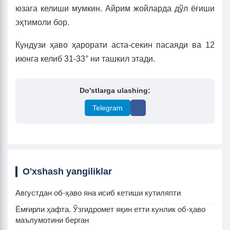
юзага келиши мумкин. Айрим жойларда дўл ёғиши
эҳтимоли бор.
Кундузи ҳаво ҳарорати аста-секин пасаяди ва 12
июнга келиб 31-33° ни ташкил этади.
Do'stlarga ulashing:
Telegram
O'xshash yangiliklar
Августдан об-ҳаво яна исиб кетиши кутиляпти
Ёмғирли ҳафта. Ўзгидромет яқин етти кунлик об-ҳаво
маълумотини берган