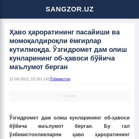
SANGZOR.UZ
Ҳаво ҳароратининг пасайиши ва
момоқалдироқли ёмғирлар
кутилмоқда. Ўзгидромет дам олиш
кунларининг об-ҳавоси бўйича
маълумот берган
11-06-2022, 10:16
1 141
Ўзбекистон
Реклама
Ўзгидромет дам олиш кунларининг об-ҳавоси
бўйича маълумот берган. Бу гал
ўзбекистонликларни ҳаво ҳароратининг