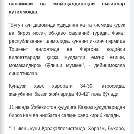
пасайиши ва момоқалдироқли ёмғирлар
кутилмоқда.
“Бугун кун давомида ҳудуднинг катта қисмида қуруқ
ва бироз иссиқ об-ҳаво сақланиб туради. Фақат
республиканинг шимолида, куннинг иккинчи ярмида
Тошкент вилоятида ва Фарғона водийси
вилоятларида қисқа муддатли ёмғир ёғиши,
момақалдироқ бўлиши мумкин”, - дейишмоқлда
синоптиклар.
Кундузи ҳаво ҳарорати 34-39° атрофида,
жанубнинг баъзи жойларида 40-42° гача бўлади.
11 июнда Ўзбекистон ҳудудига Кавказ ҳудудларидан
бироз нам ва нисбатан салқин ҳаво кириб келади.
“11 июнь куни Қорақалпоғистонда, Хоразм, Бухоро,