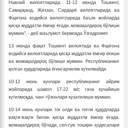
Навоий вилоятларида, 11-12 июнда Тошкент,
Самарқанд, Жиззах, Сирдарё вилоятларида ва
Фарғона водийси вилоятларида баъзи жойларда
қисқа муддатли ёмғир ёғади, момақалдироқ бўлиши
мумкин”, - деб маълумот бермоқда Ўзгидромет.
13 июнда фақат Тошкент вилоятида ва Фарғона
водийси вилоятларида қисқа муддатли ёмғир ёғиши
ва момақалдироқ бўлиши мумкин. Республиканинг
қолган ҳудудларида ёғингарчилик кутилмайди.
10-12 июнь кунлари республиканинг айрим
жойларида шамол 17-22 м/с гача кучайиши
кутилмоқда, чанг-тўзонлари кузатилиши мумкин.
10-14 июнь кунлари тоғ олди ва тоғли ҳудудларда
вақти-вақти билан қисқа муддатли ёмғир ёғади,
момақалдироқ бўлади, сел-сув тошқин ҳодисалари