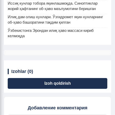
Иссиқ кунлар тобора яқинлашмоқда. Синоптиклар
жорий ҳафтанинг об-ҳаво маълумотини беришган
Илиқ дам олиш кунлари. Ўзгидромет яқин кунларнинг
об-ҳаво башоратини тақдим қилган
Ўзбекистонга Эрондан илиқ ҳаво массаси кириб
келмоқда
Izohlar (0)
Izoh qoldirish
Добавление комментария