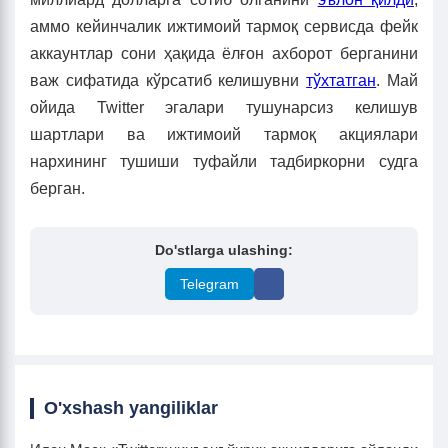
аммо кейинчалик ижтимоий тармоқ сервисда фейк
аккаунтлар сони ҳақида ёлғон ахборот берганини
важ сифатида кўрсатиб келишувни
тўхтатган
. Май
ойида Twitter эгалари тушунарсиз келишув
шартлари ва ижтимоий тармоқ акциялари
нархининг тушиши туфайли тадбиркорни судга
берган.
Do'stlarga ulashing:
Telegram
O'xshash yangiliklar