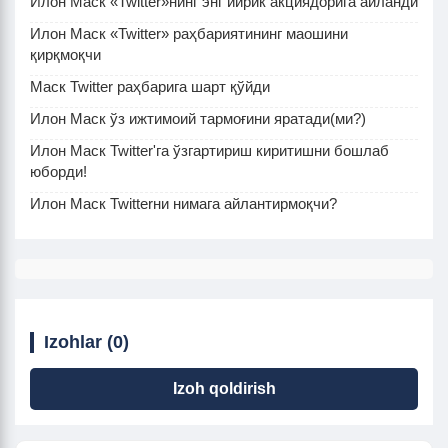
Илон Маск «Twitter»нинг энг йирик акциядорига айланди
Илон Маск «Twitter» раҳбариятининг маошини
қирқмоқчи
Маск Twitter раҳбарига шарт қўйди
Илон Маск ўз ижтимоий тармоғини яратади(ми?)
Илон Маск Twitter'га ўзгартириш киритишни бошлаб
юборди!
Илон Маск Twitterни нимага айлантирмоқчи?
Izohlar (0)
Izoh qoldirish