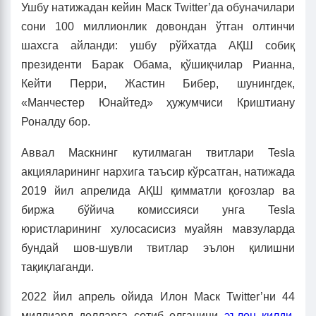
Ушбу натижадан кейин Маск Twitter’да обуначилари
сони 100 миллионлик довондан ўтган олтинчи
шахсга айланди: ушбу рўйхатда АҚШ собиқ
президенти Барак Обама, қўшиқчилар Рианна,
Кейти Перри, Жастин Бибер, шунингдек,
«Манчестер Юнайтед» ҳужумчиси Криштиану
Роналду бор.
Аввал Маскнинг кутилмаган твитлари Tesla
акцияларининг нархига таъсир кўрсатган, натижада
2019 йил апрелида АҚШ қимматли қоғозлар ва
биржа бўйича комиссияси унга Tesla
юристларининг хулосасисиз муайян мавзуларда
бундай шов-шувли твитлар эълон қилишни
тақиқлаганди.
2022 йил апрель ойида Илон Маск Twitter’ни 44
миллиард долларга сотиб олганини
эълон қилди
,