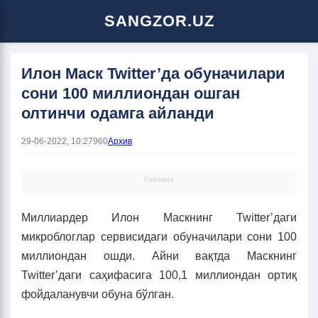
SANGZOR.UZ
Илон Маск Twitter’да обуначилари
сони 100 миллиондан ошган
олтинчи одамга айланди
29-06-2022, 10:27
960
Архив
Реклама
Миллиардер Илон Маскнинг Twitter’даги
микроблоглар сервисидаги обуначилари сони 100
миллиондан ошди. Айни вақтда Маскнинг
Twitter’даги саҳифасига 100,1 миллиондан ортиқ
фойдаланувчи обуна бўлган.