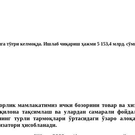
сига тўғри келмоқда. Ишлаб чиқариш ҳажми 5 153,4 млрд. сўм
корлик мамлакатимиз ички бозорини товар ва х
оқилона тақсимлаш ва улардан самарали фойда
нинг турли тармоқлари ўртасидаги ўзаро алоқ
затори ҳисобланади.