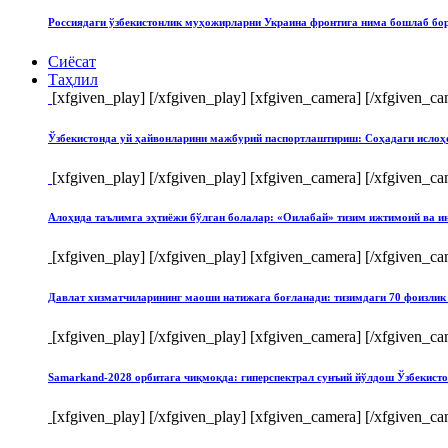
Россиядаги ўзбекистонлик муҳожирларни Украина фронтига нима бошлаб бо
Сиёсат
Таҳлил
[xfgiven_play]
[/xfgiven_play] [xfgiven_camera]
[/xfgiven_ca
Ўзбекистонда уй ҳайвонларини мажбурий паспортлаштириш: Соҳадаги ислоҳ
[xfgiven_play]
[/xfgiven_play] [xfgiven_camera]
[/xfgiven_ca
Алоҳида таълимга эҳтиёжи бўлган болалар: «Оилабай» тизим ижтимоий ва и
[xfgiven_play]
[/xfgiven_play] [xfgiven_camera]
[/xfgiven_ca
Давлат хизматчиларининг маоши натижага боғланади: тизимдаги 70 фоизлик 
[xfgiven_play]
[/xfgiven_play] [xfgiven_camera]
[/xfgiven_ca
Samarkand-2028 орбитага чиқмоқда: гиперспектрал сунъий йўлдош Ўзбекист
[xfgiven_play]
[/xfgiven_play] [xfgiven_camera]
[/xfgiven_ca