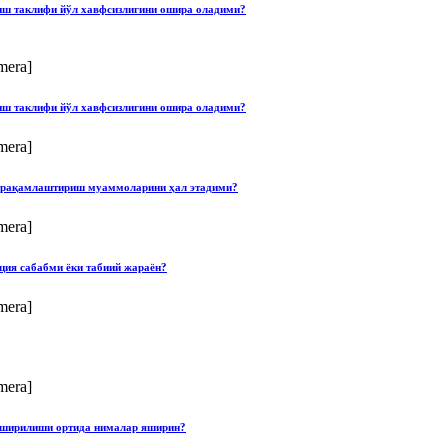
лиш таклифи йўл хавфсизлигини ошира оладими?
mera]
лиш таклифи йўл хавфсизлигини ошира оладими?
mera]
ши рақамлаштириш муаммоларини ҳал этадими?
mera]
ция сабабми ёки табиий жараён?
mera]
mera]
опширилиши ортида нималар яширин?