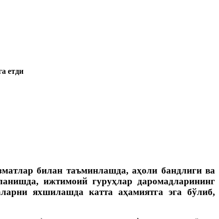
га етди
изматлар билан таъминлашда, аҳоли бандлиги ва
ланишда, ижтимоий гуруҳлар даромадларининг
аларни яхшилашда катта аҳамиятга эга бўлиб,