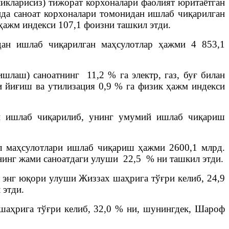
ликларисиз) тижорат корхоналари фаолият юритаётган
рида саноат корхоналари томонидан ишлаб чиқарилган
 ҳажм индекси 107,1 фоизни ташкил этди.
дан ишлаб чиқарилган маҳсулотлар ҳажми 4 853,1
лаш) саноатнинг 11,2 % га электр, газ, буғ билан
и йиғиш ва утилизация 0,9 % га физик ҳажм индекси
ти ишлаб чиқарилиб, унинг умумий ишлаб чиқариш
ол маҳсулотлари ишлаб чиқариш ҳажми 2600,1 млрд.
унинг жами саноатдаги улуши 22,5 % ни ташкил этди.
энг юқори улуши Жиззах шаҳрига тўғри келиб, 24,9
 этди.
шаҳрига тўғри келиб, 32,0 % ни, шунингдек, Шароф