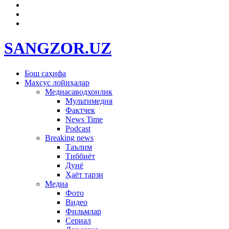
SANGZOR.UZ
Бош саҳифа
Махсус лойиҳалар
Медиасаводхонлик
Мультимедия
Фактчек
News Time
Podcast
Breaking news
Таълим
Тиббиёт
Дунё
Ҳаёт тарзи
Медиа
Фото
Видео
Фильмлар
Сериал