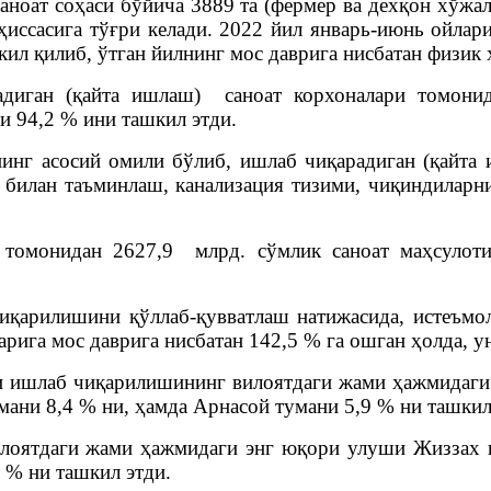
аноат соҳаси бўйича
3889 та (фермер ва дехқон хўжа
ҳиссасига тўғри келади. 2022 йил январь-июнь ойла
кил қилиб, ўтган йилнинг мос даврига нисбатан физик
адиган (қайта ишлаш) саноат корхоналари томони
и 94,2 % ини ташкил этди.
г асосий омили бўлиб, ишлаб чиқарадиган (қайта иш
 билан таъминлаш, канализация тизими, чиқиндиларн
и томонидан 2627,9 млрд. сўмлик саноат маҳсуло
иқарилишини қўллаб-қувватлаш натижасида, истеъм
арига мос даврига нисбатан 142,5 % га ошган ҳолда, 
и ишлаб чиқарилишининг вилоятдаги жами ҳажмидаги 
мани 8,4 % ни, ҳамда Арнасой тумани 5,9 % ни ташкил
лоятдаги жами ҳажмидаги энг юқори улуши Жиззах 
 % ни ташкил этди.