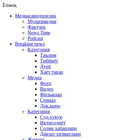
Ёпмоқ
Медиасаводхонлик
Мультимедия
Фактчек
News Time
Podcast
Breaking news
Категория
Таълим
Тиббиёт
Дунё
Ҳаёт тарзи
Медиа
Фото
Видео
Фильмлар
Сериал
Док.кино
Категория
Суд-ҳуқуқ
Иқтисодиёт
Солиқ хабарлари
Давлат хизматлари
Жамият