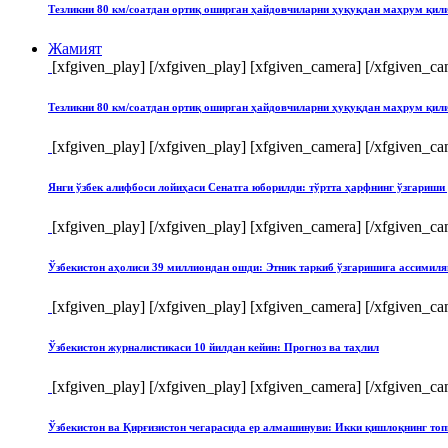
Тезликни 80 км/соатдан ортиқ оширган ҳайдовчиларни ҳуқуқдан маҳрум қи
Жамият
[xfgiven_play]
[/xfgiven_play] [xfgiven_camera]
[/xfgiven_ca
Тезликни 80 км/соатдан ортиқ оширган ҳайдовчиларни ҳуқуқдан маҳрум қи
[xfgiven_play]
[/xfgiven_play] [xfgiven_camera]
[/xfgiven_ca
Янги ўзбек алифбоси лойиҳаси Сенатга юборилди: тўртта ҳарфнинг ўзгари
[xfgiven_play]
[/xfgiven_play] [xfgiven_camera]
[/xfgiven_ca
Ўзбекистон аҳолиси 39 миллиондан ошди: Этник таркиб ўзгаришига ассимиля
[xfgiven_play]
[/xfgiven_play] [xfgiven_camera]
[/xfgiven_ca
Ўзбекистон журналистикаси 10 йилдан кейин: Прогноз ва таҳлил
[xfgiven_play]
[/xfgiven_play] [xfgiven_camera]
[/xfgiven_ca
Ўзбекистон ва Қирғизистон чегарасида ер алмашинуви: Икки қишлоқнинг т