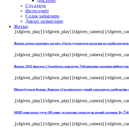
Док.кино
Суд-ҳуқуқ
Иқтисодиёт
Солиқ хабарлари
Давлат хизматлари
Жиззах
[xfgiven_play]
[/xfgiven_play] [xfgiven_camera]
[/xfgiven_ca
Жиззах аграр секторига таҳдид: тўртта тумандаги оқсоқлик ва манбалардаги
[xfgiven_play]
[/xfgiven_play] [xfgiven_camera]
[/xfgiven_ca
Жиззах 2043 йилгача 2 баробарга кенгаяди: Урбанизация жараёни инфратуз
[xfgiven_play]
[/xfgiven_play] [xfgiven_camera]
[/xfgiven_ca
Мирзачўлдаги фожиа: Қишлоқ хўжалигидаги сунъий ҳавзаларда хавфсизлик 
[xfgiven_play]
[/xfgiven_play] [xfgiven_camera]
[/xfgiven_ca
АҚШ грин карта учун 100 минг долларлик гаров пули жорий этадими: Бу Ўзб
[xfgiven_play]
[/xfgiven_play] [xfgiven_camera]
[/xfgiven_ca