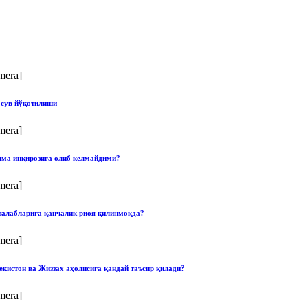
mera]
 сув йўқотилиши
mera]
илма инқирозига олиб келмайдими?
mera]
талабларига қанчалик риоя қилинмоқда?
mera]
екистон ва Жиззах аҳолисига қандай таъсир қилади?
mera]