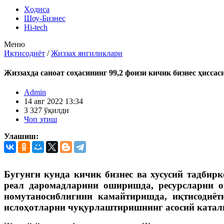
Ҳодиса
Шоу-Бизнес
Hi-tech
Меню
Иқтисодиёт
/
Жиззах янгиликлари
Жиззахда саноат соҳасининг 99,2 фоизи кичик бизнес ҳисса
Admin
14 авг 2022 13:34
3 327 ўқилди
Чоп этиш
Улашиш:
Бугунги кунда кичик бизнес ва хусусий тадбир
реал даромадларини оширишда, ресурсларни 
номутаносиблигини камайтиришда, иқтисодиёт
ислоҳотларни чуқурлаштиришнинг асосий катали