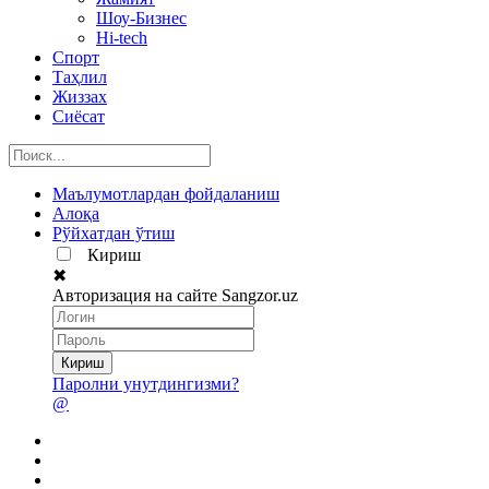
Шоу-Бизнес
Hi-tech
Спорт
Таҳлил
Жиззах
Сиёсат
Маълумотлардан фойдаланиш
Алоқа
Рўйхатдан ўтиш
Кириш
✖
Авторизация на сайте Sangzor.uz
Паролни унутдингизми?
@