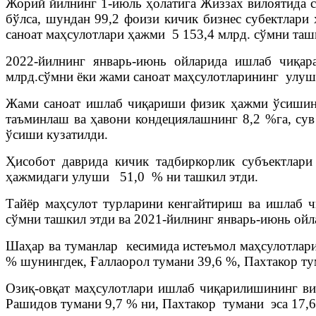
Жорий йилнинг 1-июль ҳолатига Жиззах вилоятида с
бўлса, шундан 99,2 фоизи кичик бизнес субектлари 
саноат маҳсулотлари ҳажми 5 153,4 млрд. сўмни таш
2022-йилнинг январь-июнь ойларида ишлаб чиқар
млрд.сўмни ёки жами саноат маҳсулотларининг улуш
Жами саноат ишлаб чиқариши физик ҳажми ўсишинин
таъминлаш ва ҳавони кондециялашнинг 8,2 %га, сув
ўсиши кузатилди.
Ҳисобот даврида кичик тадбиркорлик субъектлар
ҳажмидаги улуши 51,0 % ни ташкил этди.
Тайёр маҳсулот турларини кенгайтириш ва ишлаб ч
сўмни ташкил этди ва 2021-йилнинг январь-июнь ойл
Шаҳар ва туманлар кесимида истеъмол маҳсулотлар
% шунингдек, Ғаллаорол тумани 39,6 %, Пахтакор ту
Озиқ-овқат маҳсулотлари ишлаб чиқарилишининг ви
Рашидов тумани 9,7 % ни, Пахтакор тумани эса 17,6