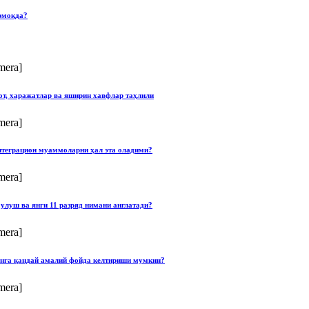
рмоқда?
mera]
от, харажатлар ва яширин хавфлар таҳлили
mera]
нтеграцион муаммоларни ҳал эта оладими?
mera]
улуш ва янги 11 разряд нимани англатади?
mera]
онга қандай амалий фойда келтириши мумкин?
mera]