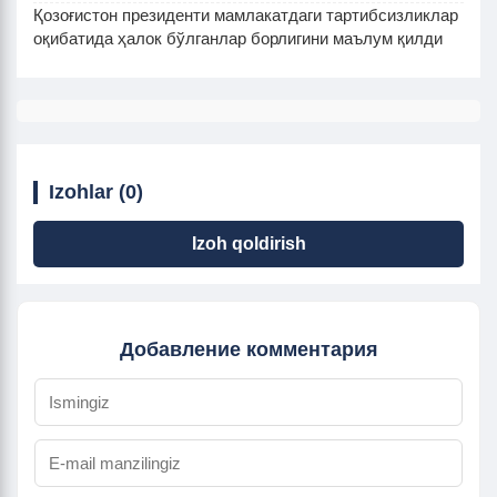
Қозоғистон президенти мамлакатдаги тартибсизликлар
оқибатида ҳалок бўлганлар борлигини маълум қилди
Izohlar (0)
Izoh qoldirish
Добавление комментария