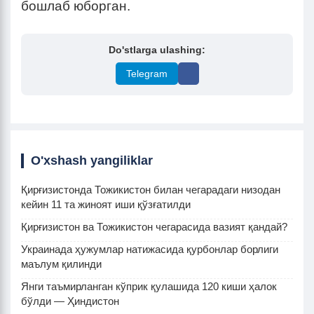
бошлаб юборган.
Do'stlarga ulashing:
Telegram
O'xshash yangiliklar
Қирғизистонда Тожикистон билан чегарадаги низодан
кейин 11 та жиноят иши қўзғатилди
Қирғизистон ва Тожикистон чегарасида вазият қандай?
Украинада ҳужумлар натижасида қурбонлар борлиги
маълум қилинди
Янги таъмирланган кўприк қулашида 120 киши ҳалок
бўлди — Ҳиндистон