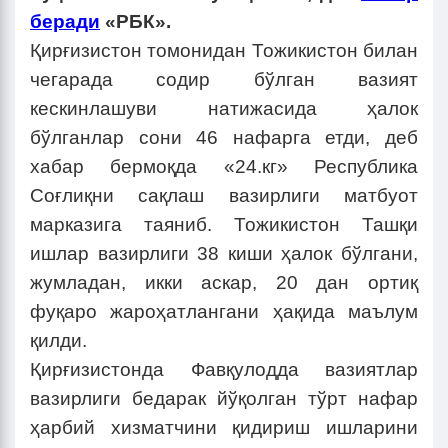
беради
«РБК».
Қирғизистон томонидан Тожикистон билан
чегарада содир бўлган вазият
кескинлашуви натижасида ҳалок
бўлганлар сони 46 нафарга етди, деб
хабар бермоқда «24.кг» Республика
Соғлиқни сақлаш вазирлиги матбуот
марказига таяниб. Тожикистон Ташқи
ишлар вазирлиги 38 киши ҳалок бўлгани,
жумладан, икки аскар, 20 дан ортиқ
фуқаро жароҳатлангани ҳақида маълум
қилди.
Қирғизистонда Фавқулодда вазиятлар
вазирлиги бедарак йўқолган тўрт нафар
ҳарбий хизматчини қидириш ишларини