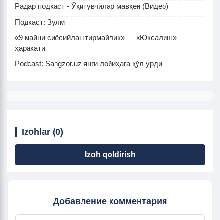
Радар подкаст - Ўқитувчилар мавқеи (Видео)
Подкаст: Зулм
«9 майни сиёсийлаштирмайлик» — «Юксалиш»
ҳаракати
Podcast: Sangzor.uz янги лойиҳага қўл урди
Izohlar (0)
Izoh qoldirish
Добавление комментария