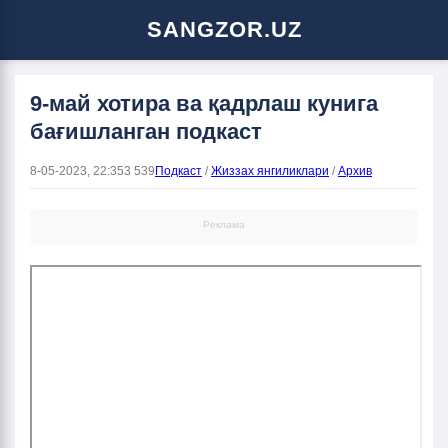
SANGZOR.UZ
9-май хотира ва қадрлаш кунига
бағишланган подкаст
8-05-2023, 22:35
3 539
Подкаст
/
Жиззах янгиликлари
/
Архив
Реклама