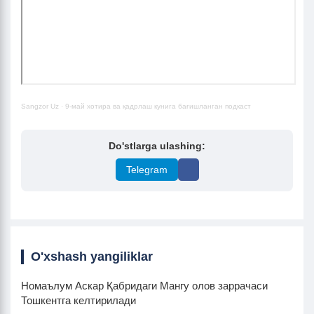
Sangzor Uz
·
9-май хотира ва қадрлаш кунига бағишланган подкаст
Do'stlarga ulashing:
Telegram
O'xshash yangiliklar
Номаълум Аскар Қабридаги Мангу олов заррачаси
Тошкентга келтирилади