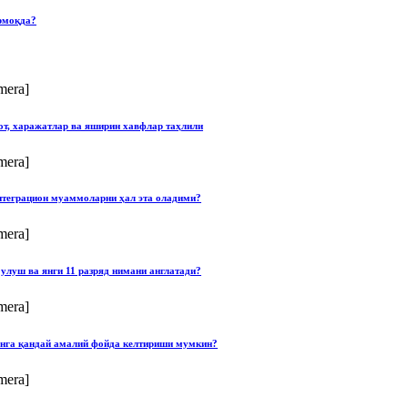
рмоқда?
mera]
от, харажатлар ва яширин хавфлар таҳлили
mera]
нтеграцион муаммоларни ҳал эта оладими?
mera]
улуш ва янги 11 разряд нимани англатади?
mera]
онга қандай амалий фойда келтириши мумкин?
mera]