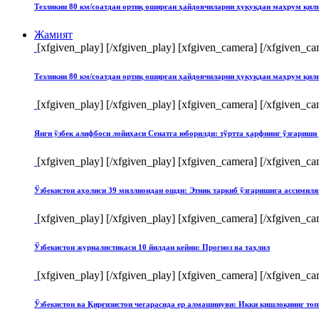
Тезликни 80 км/соатдан ортиқ оширган ҳайдовчиларни ҳуқуқдан маҳрум қи
Жамият
[xfgiven_play]
[/xfgiven_play] [xfgiven_camera]
[/xfgiven_ca
Тезликни 80 км/соатдан ортиқ оширган ҳайдовчиларни ҳуқуқдан маҳрум қи
[xfgiven_play]
[/xfgiven_play] [xfgiven_camera]
[/xfgiven_ca
Янги ўзбек алифбоси лойиҳаси Сенатга юборилди: тўртта ҳарфнинг ўзгари
[xfgiven_play]
[/xfgiven_play] [xfgiven_camera]
[/xfgiven_ca
Ўзбекистон аҳолиси 39 миллиондан ошди: Этник таркиб ўзгаришига ассимиля
[xfgiven_play]
[/xfgiven_play] [xfgiven_camera]
[/xfgiven_ca
Ўзбекистон журналистикаси 10 йилдан кейин: Прогноз ва таҳлил
[xfgiven_play]
[/xfgiven_play] [xfgiven_camera]
[/xfgiven_ca
Ўзбекистон ва Қирғизистон чегарасида ер алмашинуви: Икки қишлоқнинг т