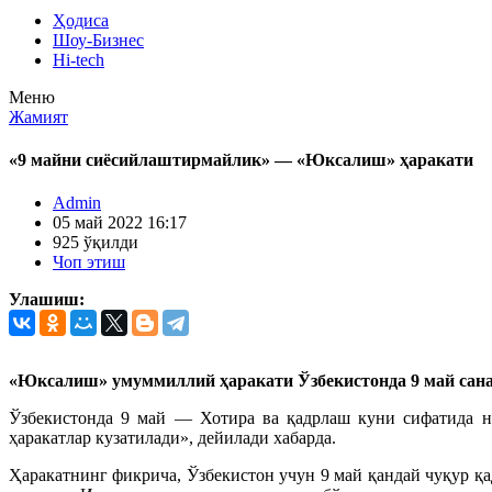
Ҳодиса
Шоу-Бизнес
Hi-tech
Меню
Жамият
«9 майни сиёсийлаштирмайлик» — «Юксалиш» ҳаракати
Admin
05 май 2022 16:17
925 ўқилди
Чоп этиш
Улашиш:
«Юксалиш» умуммиллий ҳаракати Ўзбекистонда 9 май сана
Ўзбекистонда 9 май — Хотира ва қадрлаш куни сифатида н
ҳаракатлар кузатилади», дейилади хабарда.
Ҳаракатнинг фикрича, Ўзбекистон учун 9 май қандай чуқур қ