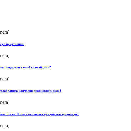
mera]
 сув йўқотилиши
mera]
илма инқирозига олиб келмайдими?
mera]
талабларига қанчалик риоя қилинмоқда?
mera]
екистон ва Жиззах аҳолисига қандай таъсир қилади?
mera]