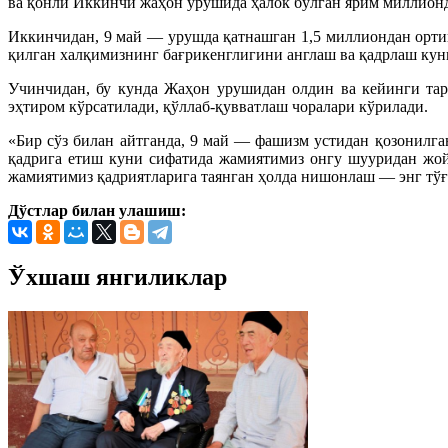
ва қонли Иккинчи жаҳон урушида ҳалок бўлган ярим миллионд
Иккинчидан, 9 май — урушда қатнашган 1,5 миллиондан орти
қилган халқимизнинг бағрикенглигини англаш ва қадрлаш кун
Учинчидан, бу кунда Жаҳон урушидан олдин ва кейинги тар
эҳтиром кўрсатилади, қўллаб-қувватлаш чоралари кўрилади.
«Бир сўз билан айтганда, 9 май — фашизм устидан қозонилга
қадрига етиш куни сифатида жамиятимиз онгу шууридан жой
жамиятимиз қадриятларига таянган ҳолда нишонлаш — энг тўғр
Дўстлар билан улашиш:
Ўхшаш янгиликлар