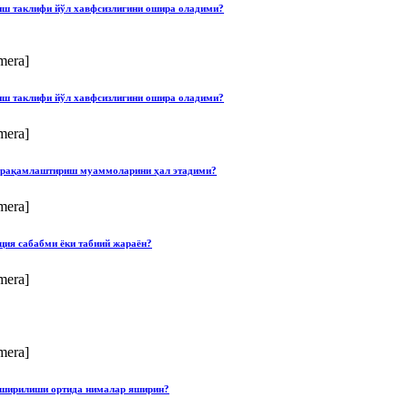
лиш таклифи йўл хавфсизлигини ошира оладими?
mera]
лиш таклифи йўл хавфсизлигини ошира оладими?
mera]
ши рақамлаштириш муаммоларини ҳал этадими?
mera]
ция сабабми ёки табиий жараён?
mera]
mera]
опширилиши ортида нималар яширин?