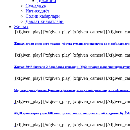
Док.кино
Суд-ҳуқуқ
Иқтисодиёт
Солиқ хабарлари
Давлат хизматлари
Жиззах
[xfgiven_play]
[/xfgiven_play] [xfgiven_camera]
[/xfgiven_ca
Жиззах аграр секторига таҳдид: тўртта тумандаги оқсоқлик ва манбалардаги
[xfgiven_play]
[/xfgiven_play] [xfgiven_camera]
[/xfgiven_ca
Жиззах 2043 йилгача 2 баробарга кенгаяди: Урбанизация жараёни инфратуз
[xfgiven_play]
[/xfgiven_play] [xfgiven_camera]
[/xfgiven_ca
Мирзачўлдаги фожиа: Қишлоқ хўжалигидаги сунъий ҳавзаларда хавфсизлик 
[xfgiven_play]
[/xfgiven_play] [xfgiven_camera]
[/xfgiven_ca
АҚШ грин карта учун 100 минг долларлик гаров пули жорий этадими: Бу Ўзб
[xfgiven_play]
[/xfgiven_play] [xfgiven_camera]
[/xfgiven_ca