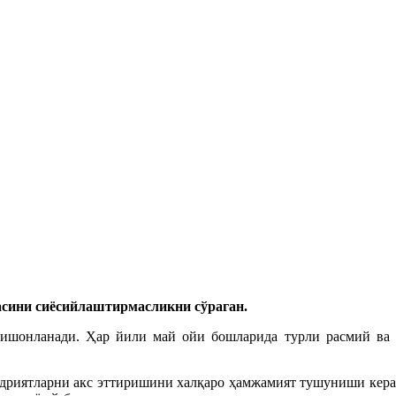
сини сиёсийлаштирмасликни сўраган.
ишонланади. Ҳар йили май ойи бошларида турли расмий ва
адриятларни акс эттиришини халқаро ҳамжамият тушуниши кера