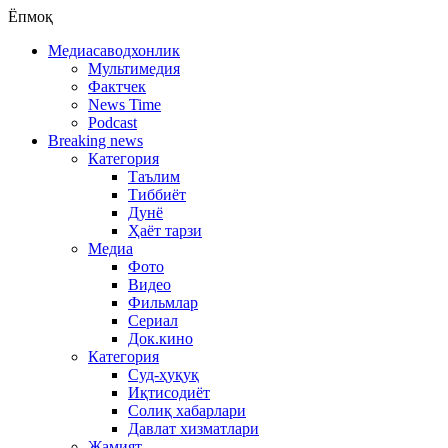
Ёпмоқ
Медиасаводхонлик
Мультимедия
Фактчек
News Time
Podcast
Breaking news
Категория
Таълим
Тиббиёт
Дунё
Ҳаёт тарзи
Медиа
Фото
Видео
Фильмлар
Сериал
Док.кино
Категория
Суд-ҳуқуқ
Иқтисодиёт
Солиқ хабарлари
Давлат хизматлари
Жамият