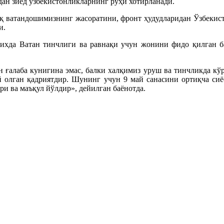
ан зиёд ўзбекистонликларнинг руҳи хотирланади.
қ ватандошимизнинг жасоратини, фронт ҳудудларидан Ўзбекисто
и.
ихда Ватан тинчлиги ва равнақи учун жонини фидо қилган бар
н ғалаба кунигина эмас, балки халқимиз уруш ва тинчликда кў
 олган қадриятдир. Шунинг учун 9 май санасини ортиқча сиё
и ва маъқул йўлдир», дейилган баёнотда.