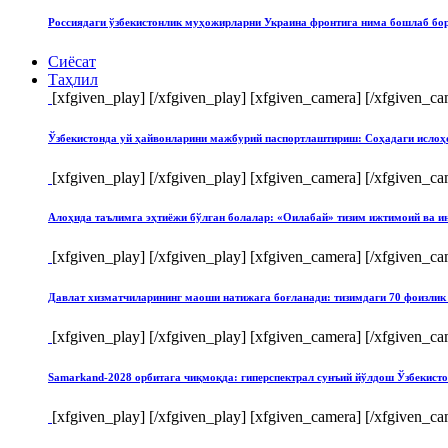
Россиядаги ўзбекистонлик муҳожирларни Украина фронтига нима бошлаб бо
Сиёсат
Таҳлил
[xfgiven_play]
[/xfgiven_play] [xfgiven_camera]
[/xfgiven_ca
Ўзбекистонда уй ҳайвонларини мажбурий паспортлаштириш: Соҳадаги ислоҳ
[xfgiven_play]
[/xfgiven_play] [xfgiven_camera]
[/xfgiven_ca
Алоҳида таълимга эҳтиёжи бўлган болалар: «Оилабай» тизим ижтимоий ва и
[xfgiven_play]
[/xfgiven_play] [xfgiven_camera]
[/xfgiven_ca
Давлат хизматчиларининг маоши натижага боғланади: тизимдаги 70 фоизлик 
[xfgiven_play]
[/xfgiven_play] [xfgiven_camera]
[/xfgiven_ca
Samarkand-2028 орбитага чиқмоқда: гиперспектрал сунъий йўлдош Ўзбекист
[xfgiven_play]
[/xfgiven_play] [xfgiven_camera]
[/xfgiven_ca