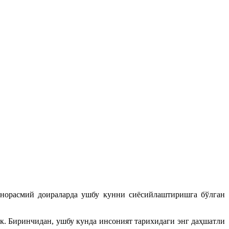
 норасмий доираларда ушбу кунни сиёсийлаштиришга бўлган
к. Биринчидан, ушбу кунда инсоният тарихидаги энг даҳшатли