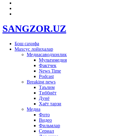
SANGZOR.UZ
Бош саҳифа
Махсус лойиҳалар
Медиасаводхонлик
Мультимедия
Фактчек
News Time
Podcast
Breaking news
Таълим
Тиббиёт
Дунё
Ҳаёт тарзи
Медиа
Фото
Видео
Фильмлар
Сериал