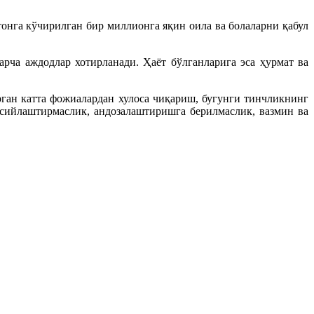
нга кўчирилган бир миллионга яқин оила ва болаларни қабул
ча аждодлар хотирланади. Ҳаёт бўлганларига эса ҳурмат ва
рган катта фожиалардан хулоса чиқариш, бугунги тинчликнинг
сийлаштирмаслик, андозалаштиришга берилмаслик, вазмин ва