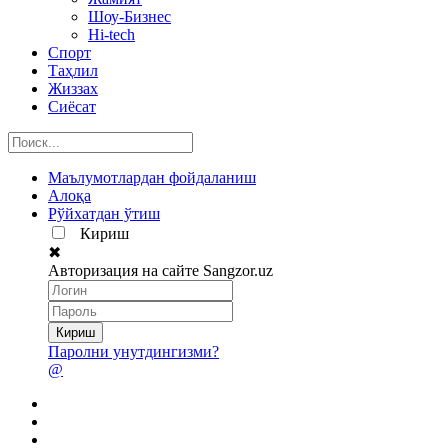
Шоу-Бизнес
Hi-tech
Спорт
Таҳлил
Жиззах
Сиёсат
Маълумотлардан фойдаланиш
Алоқа
Рўйхатдан ўтиш
Кириш
✖
Авторизация на сайте Sangzor.uz
Паролни унутдингизми?
@