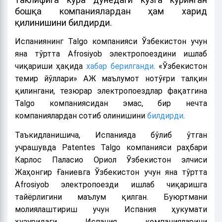
бошқа компаниялардан ҳам харид
қилинишини билдирди.
Испаниянинг Talgo компанияси Ўзбекистон учун
яна тўртта Afrosiyob электропоездини ишлаб
чиқариши ҳақида
хабар берилганди
. «Ўзбекистон
темир йўллари» АЖ маълумот нотўғри талқин
қилингани, тезюрар электропоездлар фақатгина
Talgo компаниясидан эмас, бир нечта
компаниялардан сотиб олинишини
билдирди
.
Таъкидланишича, Испанияда бўлиб ўтган
учрашувда Patentes Talgo компанияси раҳбари
Карлос Паласио Ориол Ўзбекистон элчиси
Жаҳонгир Ғаниевга Ўзбекистон учун яна тўртта
Afrosiyob электропоезди ишлаб чиқаришга
тайёрлигини маълум қилган. Буюртмани
молиялаштириш учун Испания ҳукумати
ҳузуридаги Испания компанияларини