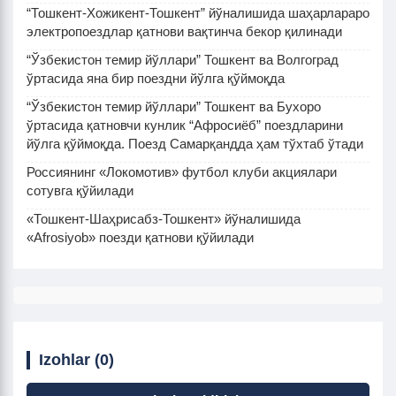
“Тошкент-Хожикент-Тошкент” йўналишида шаҳарлараро
электропоездлар қатнови вақтинча бекор қилинади
“Ўзбекистон темир йўллари” Тошкент ва Волгоград
ўртасида яна бир поездни йўлга қўймоқда
“Ўзбекистон темир йўллари” Тошкент ва Бухоро
ўртасида қатновчи кунлик “Афросиёб” поездларини
йўлга қўймоқда. Поезд Самарқандда ҳам тўхтаб ўтади
Россиянинг «Локомотив» футбол клуби акциялари
сотувга қўйилади
«Тошкент-Шаҳрисабз-Тошкент» йўналишида
«Afrosiyob» поезди қатнови қўйилади
Izohlar (0)