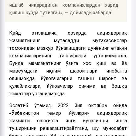
ишлаб чиқарадиган компаниялардан харид
қилиш кўзда тутилган», — дейилади хабарда.
Қайд этилишича, ҳозирда акциядорлик
жамиятининг мутасадди мутахассислар
томонидан мазкур йўналишдаги дунёнинг етакчи
компанияларининг таклифлари ўрганилмоқда.
Бунда мамлакатнинг ўзига хос қиш ва ёз
мавсумдаги иқлим шароитлари инобатга
олинмоқда, йўловчиларни ташиш шароит ва
қулайликлари, йўловчилар сиғими ва бошқа
жиҳатлар ўрганилмоқда.
Эслатиб ўтамиз, 2022 йил октябрь ойида
«Ўзбекистон темир йўллари» акциядорлик
жамияти саккизта янги йўналишни ишга
туширишни режалаштираётгани, шу муносабат
билан ташкилот 34 та замонавий электропоезд