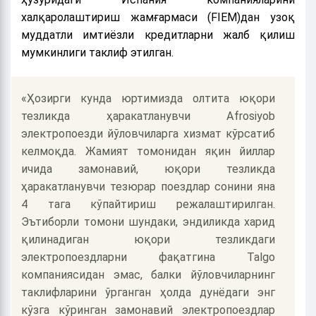
халқаролаштириш жамғармаси (FIEM)дан узоқ
муддатли имтиёзли кредитларни жалб қилиш
мумкинлиги таклиф этилган.
«Ҳозирги кунда юртимизда олтита юқори
тезликда ҳаракатланувчи Afrosiyob
электропоезди йўловчиларга хизмат кўрсатиб
келмоқда. Жамият томонидан яқин йиллар
ичида замонавий, юқори тезликда
ҳаракатланувчи тезюрар поездлар сонини яна
4 тага кўпайтириш режалаштирилган.
Эътиборли томони шундаки, эндиликда харид
қилинадиган юқори тезликдаги
электропоездларни фақатгина Talgo
компаниясидан эмас, балки йўловчиларнинг
таклифларини ўрганган ҳолда дунёдаги энг
кўзга кўринган замонавий электропоездлар