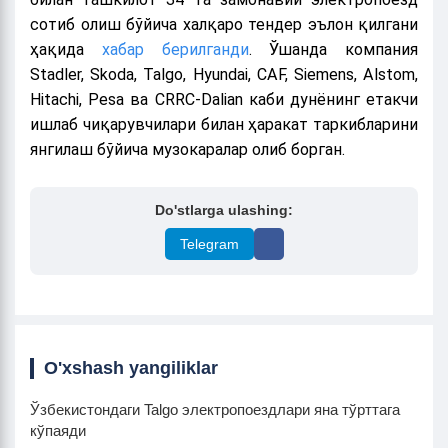
сотиб олиш бўйича халқаро тендер эълон қилгани
ҳақида
хабар берилганди
. Ўшанда компания
Stadler, Skoda, Talgo, Hyundai, CAF, Siemens, Alstom,
Hitachi, Pesa ва CRRC-Dalian каби дунёнинг етакчи
ишлаб чиқарувчилари билан ҳаракат таркибларини
янгилаш бўйича музокаралар олиб борган.
Do'stlarga ulashing:
Telegram
O'xshash yangiliklar
Ўзбекистондаги Talgo электропоездлари яна тўрттага
кўпаяди