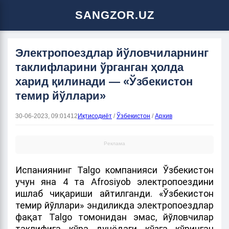
SANGZOR.UZ
Электропоездлар йўловчиларнинг
таклифларини ўрганган ҳолда
харид қилинади — «Ўзбекистон
темир йўллари»
30-06-2023, 09:01
412
Иқтисодиёт
/
Ўзбекистон
/
Архив
Реклама
Испаниянинг Talgo компанияси Ўзбекистон
учун яна 4 та Afrosiyob электропоездини
ишлаб чиқариши айтилганди. «Ўзбекистон
темир йўллари» эндиликда электропоездлар
фақат Talgo томонидан эмас, йўловчилар
таклифига кўра дунёдаги кўзга кўринган