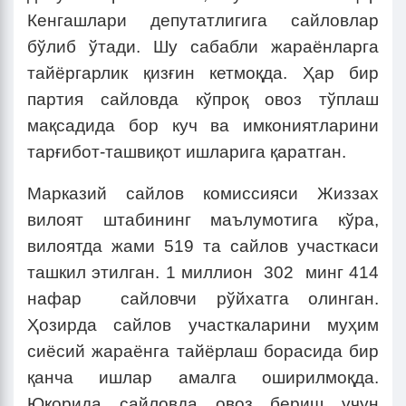
Кенгашлари депутатлигига сайловлар
бўлиб ўтади. Шу сабабли жараёнларга
тайёргарлик қизғин кетмоқда. Ҳар бир
партия сайловда кўпроқ овоз тўплаш
мақсадида бор куч ва имкониятларини
тарғибот-ташвиқот ишларига қаратган.
Марказий сайлов комиссияси Жиззах
вилоят штабининг маълумотига кўра,
вилоятда жами 519 та сайлов участкаси
ташкил этилган. 1 миллион 302 минг 414
нафар сайловчи рўйхатга олинган.
Ҳозирда сайлов участкаларини муҳим
сиёсий жараёнга тайёрлаш борасида бир
қанча ишлар амалга оширилмоқда.
Юқорида сайловда овоз бериш учун