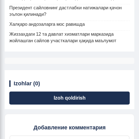
Президент сайловнинг дастлабки натижалари қачон
эълон қилинади?
Халқаро андозаларга мос равишда
Жиззахдаги 12 та давлат хизматлари марказида
жойлашган сайлов участкалари ҳақида маълумот
Izohlar (0)
Izoh qoldirish
Добавление комментария