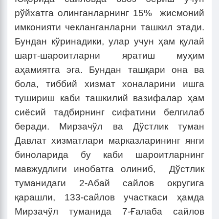
рўйхатга олинганларнинг 15% жисмоний
имконияти чекланганларни ташкил этади.
Бундан кўринадики, улар учун ҳам қулай
шарт-шароитларни яратиш муҳим
аҳамиятга эга. Бундан ташқари она ва
бола, тиббий хизмат хоналарини ишга
тушириш каби ташкилий вазифалар ҳам
сиёсий тадбирнинг сифатини белгилаб
беради. Мирзачўл ва Дўстлик туман
Давлат хизматлари марказларининг янги
биноларида бу каби шароитларнинг
мавжудлиги инобатга олиниб, Дўстлик
туманидаги 2-Абай сайлов округига
қарашли, 133-сайлов участкаси ҳамда
Мирзачўл туманида 7-Ғалаба сайлов