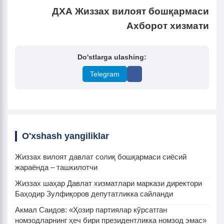
ДХА Жиззах вилоят бошқармаси
Ахборот хизмати
Do'stlarga ulashing:
Telegram
O'xshash yangiliklar
Жиззах вилоят давлат солиқ бошқармаси сиёсий
жараёнда – ташкилотчи
Жиззах шаҳар Давлат хизматлари маркази директори
Баҳодир Зулфиқоров депутатликка сайланди
Акмал Саидов: «Ҳозир партиялар кўрсатган
номзодларнинг ҳеч бири президентликка номзод эмас»