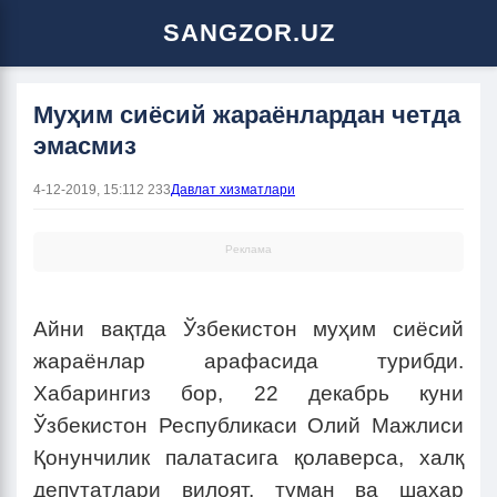
SANGZOR.UZ
Муҳим сиёсий жараёнлардан четда
эмасмиз
4-12-2019, 15:11
2 233
Давлат хизматлари
Реклама
Айни вақтда Ўзбекистон муҳим сиёсий
жараёнлар арафасида турибди.
Хабарингиз бор, 22 декабрь куни
Ўзбекистон Республикаси Олий Мажлиси
Қонунчилик палатасига қолаверса, халқ
депутатлари вилоят, туман ва шаҳар