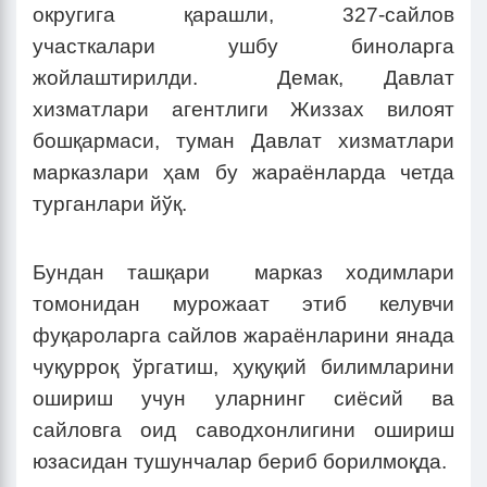
округига қарашли, 327-сайлов
участкалари ушбу биноларга
жойлаштирилди. Демак, Давлат
хизматлари агентлиги Жиззах вилоят
бошқармаси, туман Давлат хизматлари
марказлари ҳам бу жараёнларда четда
турганлари йўқ.
Бундан ташқари марказ ходимлари
томонидан мурожаат этиб келувчи
фуқароларга сайлов жараёнларини янада
чуқурроқ ўргатиш, ҳуқуқий билимларини
ошириш учун уларнинг сиёсий ва
сайловга оид саводхонлигини ошириш
юзасидан тушунчалар бериб борилмоқда.