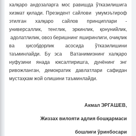
халқаро андозаларга мос равишда ўтказилишига
хизмат қилади. Президент сайлови умумэътироф
этилган халқаро сайлов принциплари -
универсаллик, тенглик, эркинлик, қонунийлик,
адолатлилик, овоз беришнинг яширинлиги, очиқлик
ва ҳисобдорлик асосида ўтказилишини
таъминлайди. Бу эса Ватанимизнинг халқаро
нуфузини янада юксалтиришга, дунёнинг энг
ривожланган, демократик давлатлари сафидан
мустаҳкам жой олишини таъминлайди.
Акмал ЭРГАШЕВ,
Жиззах вилояти адлия бошқармаси
бошлиғи ўринбосари