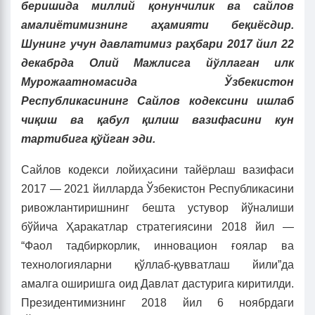
беришида миллий қонунчилик ва сайлов
амалиётимизнинг аҳамияти беқиёсдир.
Шунинг учун давлатимиз раҳбари 2017 йил 22
декабрда Олий Мажлисга йўллаган илк
Мурожаатномасида Ўзбекистон
Республикасининг Сайлов кодексини ишлаб
чиқиш ва қабул қилиш вазифасини кун
тартибига қўйган эди.
Сайлов кодекси лойиҳасини тайёрлаш вазифаси
2017 — 2021 йилларда Ўзбекистон Республикасини
ривожлантиришнинг бешта устувор йўналиши
бўйича Ҳаракатлар стратегиясини 2018 йил —
“Фаол тадбиркорлик, инновацион ғоялар ва
технологияларни қўллаб-қувватлаш йили”да
амалга оширишга оид Давлат дастурига киритилди.
Президентимизнинг 2018 йил 6 ноябрдаги