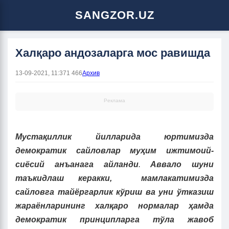
SANGZOR.UZ
Халқаро андозаларга мос равишда
13-09-2021, 11:37
1 466
Архив
Реклама
Мустақиллик йилларида юртимизда
демократик сайловлар муҳим ижтимоий-
сиёсий анъанага айланди
.
Аввало шуни
таъкидлаш керакки, мамлакатимизда
сайловга тайёргарлик кўриш ва уни ўтказиш
жараёнларининг халқаро нормалар ҳамда
демократик принципларга тўла жавоб