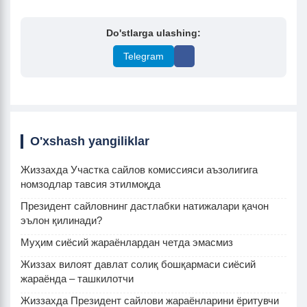
Do'stlarga ulashing:
Telegram
O'xshash yangiliklar
Жиззахда Участка сайлов комиссияси аъзолигига
номзодлар тавсия этилмоқда
Президент сайловнинг дастлабки натижалари қачон
эълон қилинади?
Муҳим сиёсий жараёнлардан четда эмасмиз
Жиззах вилоят давлат солиқ бошқармаси сиёсий
жараёнда – ташкилотчи
Жиззахда Президент сайлови жараёнларини ёритувчи