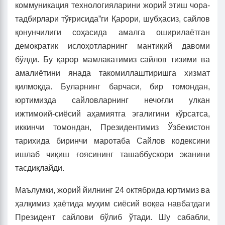
коммуникация технологияларини жорий этиш чора-
тадбирлари тўғрисида”ги Қарори, шубҳасиз, сайлов
қонунчилиги соҳасида амалга оширилаётган
демократик ислоҳотларнинг мантиқий давоми
бўлди. Бу қарор мамлакатимиз сайлов тизими ва
амалиётини янада такомиллаштиришга хизмат
қилмоқда. Буларнинг барчаси, бир томондан,
юртимизда сайловларнинг нечоғли улкан
ижтимоий-сиёсий аҳамиятга эгалигини кўрсатса,
иккинчи томондан, Президентимиз Ўзбекистон
тарихида биринчи маротаба Сайлов кодексини
ишлаб чиқиш ғоясининг ташаббускори эканини
тасдиқлайди.
Маълумки, жорий йилнинг 24 октябрида юртимиз ва
ҳалқимиз ҳаётида муҳим сиёсий воқеа навбатдаги
Президент сайлови бўлиб ўтади. Шу сабабли,