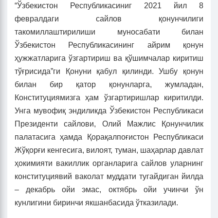
“Ўзбекистон Республикасиниг 2021 йил 8
февралдаги сайлов қонунчилиги
такомиллаштирилиши муносабати билан
Ўзбекистон Республикасининг айрим қонун
ҳужжатларига ўзгартириш ва қўшимчалар киритиш
тўғрисида”ги Қонуни қабул қилинди. Ушбу қонун
билан бир қатор қонунларга, жумладан,
Конституциямизга ҳам ўзгартиришлар киритилди.
Унга мувофиқ эндиликда Ўзбекистон Республикаси
Президенти сайлови, Олий Мажлис Қонунчилик
палатасига ҳамда Қорақалпоғистон Республикаси
Жўқорғи кенгесига, вилоят, туман, шаҳарлар давлат
ҳокимияти вакиллик органларига сайлов уларнинг
конституциявий ваколат муддати тугайдиган йилда
– декабрь ойи эмас, октябрь ойи учинчи ўн
кунлигини биринчи якшанбасида ўтказилади.