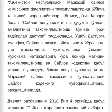
“Ўзбекистон Республикаси Марказий сайлов
комиссияси фаолиятини такомиллаштириш бўйича
ташкилий чора-тадбирлар тўғрисида”ги Қарори
билан “Сайлов қонунчилиги ва ҳуқуқни қўллаш
амалиётини такомиллаштириш бўйича чора-
тадбирлар дастури” тасдиқланди.
У
шбу Дастурга
мувофиқ, Сайлов кодекси лойиҳасини тайёрлаш ва
уни жамоатчилик муҳокамасидан ўтказиш,
муҳокама натижаларига кўра лойиҳа матнини
такомиллаштириш ва Сайлов кодексини қабул
қилиш, шунингдек, бошқа қонун ҳужжатлари ва
Марказий сайлов комиссияси ҳужжатларини
Сайлов кодексига мувофиқлаштириш
режалаштирилди.
Давлат раҳбарининг 2018 йил 4 октябрда қабул
қилинган “Сайлов жараёнига замонавий ахборот-