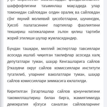
шаффофлигини таъминлаш мақсадида улар
томонидан сайловдан олдин оралиқ ва сайловдан
сўнг якуний молиявий ҳисоботларни, шунингдек,
Ҳисоб палатасининг партиялар фаолиятини
текшириш натижаларини эълон қилиш тартиби
жорий этилиши шулар жумласидандир.
Бундан ташқари, миллий экспертлар тавсиялари
асосида ишлаб чиқилган таклифлар асосида халқ
депутатлари туман, шаҳар Кенгашларига сайлов
ўтказувчи округ сайлов комиссиялари институти
тугатилиб, уларнинг ваколатлари туман, шаҳар
сайлов комиссиялари зиммасига юклатилди.
Киритилган ўзгартишлар сайлов қонунчилигини
такомиллаштириш билан бирга, жамиятимизда
демократия кўзгуси саналган сайловларнинг