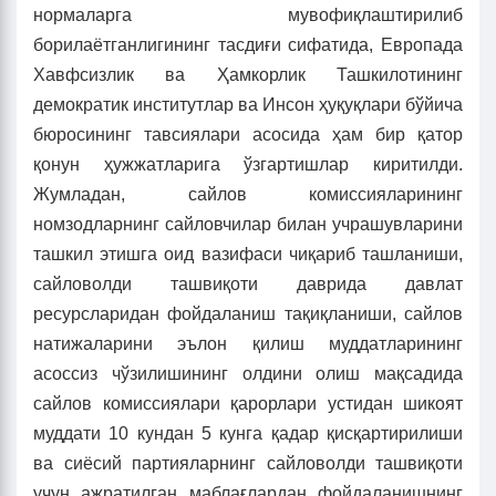
нормаларга мувофиқлаштирилиб
борилаётганлигининг тасдиғи сифатида, Европада
Хавфсизлик ва Ҳамкорлик Ташкилотининг
демократик институтлар ва Инсон ҳуқуқлари бўйича
бюросининг тавсиялари асосида ҳам бир қатор
қонун ҳужжатларига ўзгартишлар киритилди.
Жумладан, сайлов комиссияларининг
номзодларнинг сайловчилар билан учрашувларини
ташкил этишга оид вазифаси чиқариб ташланиши,
сайловолди ташвиқоти даврида давлат
ресурсларидан фойдаланиш тақиқланиши, сайлов
натижаларини эълон қилиш муддатларининг
асоссиз чўзилишининг олдини олиш мақсадида
сайлов комиссиялари қарорлари устидан шикоят
муддати 10 кундан 5 кунга қадар қисқартирилиши
ва сиёсий партияларнинг сайловолди ташвиқоти
учун ажратилган маблағлардан фойдаланишнинг