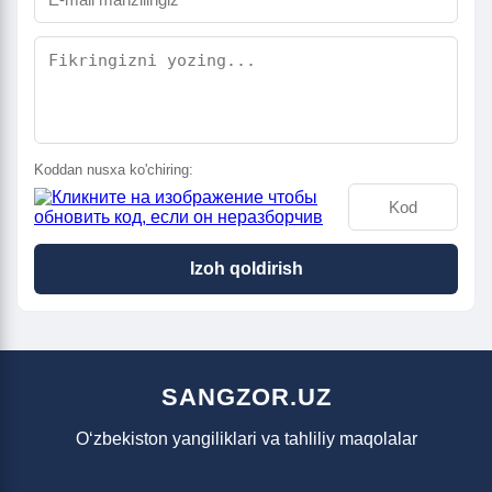
Koddan nusxa ko'chiring:
Izoh qoldirish
SANGZOR.UZ
O‘zbekiston yangiliklari va tahliliy maqolalar