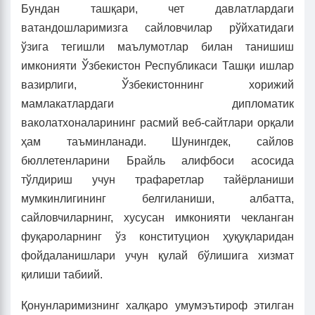
Бундан ташқари, чет давлатлардаги
ватандошларимизга сайловчилар рўйхатидаги
ўзига тегишли маълумотлар билан танишиш
имконияти Ўзбекистон Республикаси Ташқи ишлар
вазирлиги, Ўзбекистоннинг хорижий
мамлакатлардаги дипломатик
ваколатхоналарининг расмий веб-сайтлари орқали
ҳам таъминланади. Шунингдек, сайлов
бюллетенларини Брайль алифбоси асосида
тўлдириш учун трафаретлар тайёрланиши
мумкинлигининг белгиланиши, албатта,
сайловчиларнинг, хусусан имконияти чекланган
фуқароларнинг ўз конституцион ҳуқуқларидан
фойдаланишлари учун қулай бўлишига хизмат
қилиши табиий.
Қонунларимизнинг халқаро умумэътироф этилган