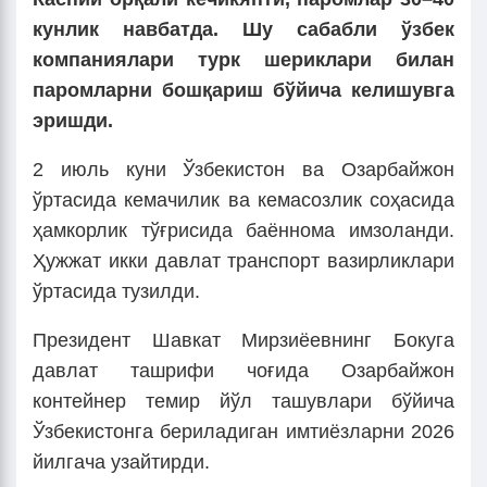
кунлик навбатда. Шу сабабли ўзбек
компаниялари турк шериклари билан
паромларни бошқариш бўйича келишувга
эришди.
2 июль куни Ўзбекистон ва Озарбайжон
ўртасида кемачилик ва кемасозлик соҳасида
ҳамкорлик тўғрисида баённома имзоланди.
Ҳужжат икки давлат транспорт вазирликлари
ўртасида тузилди.
Президент Шавкат Мирзиёевнинг Бокуга
давлат ташрифи чоғида Озарбайжон
контейнер темир йўл ташувлари бўйича
Ўзбекистонга бериладиган имтиёзларни 2026
йилгача узайтирди.