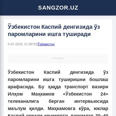
SANGZOR.UZ
Ўзбекистон Каспий денгизида ўз
паромларини ишга туширади
5-07-2025, 21:58
783
Ўзбекистон
Реклама
Ўзбекистон Каспий денгизида ўз
паромларини ишга туширишни бошлаш
арафасида. Бу ҳақда транспорт вазири
Илҳом Маҳкамов «Ўзбекистон 24»
телеканалига берган интервьюсида
маълум қилди. Маҳкамовга кўра, юклар
Каспий орқали кечикяпти, паромлар 30–40