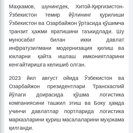
Маҳкамов, шунингдек, Хитой-Қирғизистон-
Ўзбекистон темир йўлининг қурилиши
Ўзбекистон ва Озарбайжон ўртасида қўшимча
транзит ҳажми яратишини таъкидлади. Шу
муносабат билан икки давлат
инфратузилмани модернизация қилиш ва
юкларни қайта ишлаш имкониятларини
кенгайтиришга келишиб олган.
2023 йил август ойида Ўзбекистон ва
Озарбайжон президентлари Транскаспий
йўлаги доирасида қўшма логистика
компаниясини ташкил этиш ва Боку ҳамда
учинчи давлатлар портларида логистика
марказларини қуриш масалаларини муҳокама
қилганди.