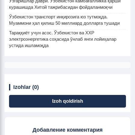
Ўзгаришлар даври. Ўзбекистон камбағалликка қарши
курашишда Хитой тажрибасидан фойдаланмоқчи
Ўзбекистон транспорт инқирозига юз тутмоқда.
Муаммони ҳал қилиш 50 миллиард долларга тушади
Тараққиёт учун асос. Ўзбекистон ва ХХР
электроэнергетика соҳасида ўнлаб янги лойиҳалар
устида ишламоқда
Izohlar (0)
Izoh qoldirish
Добавление комментария