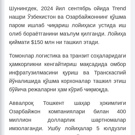
Шунингдек, 2024 йил сентябрь ойида Trend
нашри Ўзбекистон ва Озарбайжоннинг қўшма
паром ишлаб чиқариш лойиҳаси устида иш
олиб бораётганини маълум қилганди. Лойиҳа
қиймати $150 млн ни ташкил этади.
Томонлар логистика ва транзит соҳаларидаги
ҳамкорликни кенгайтириш мақсадида омбор
инфратузилмасини қуриш ва Транскаспий
йўналишида қўшма корхоналар ташкил этиш
бўйича режаларни ҳам кўриб чиқмоқда.
Аввалроқ Тошкент шаҳар ҳокимлиги
Озарбайжон компаниялари билан 400
миллион долларлик шартномалар
имзолаганди. Ушбу лойиҳалар 5 юлдузли