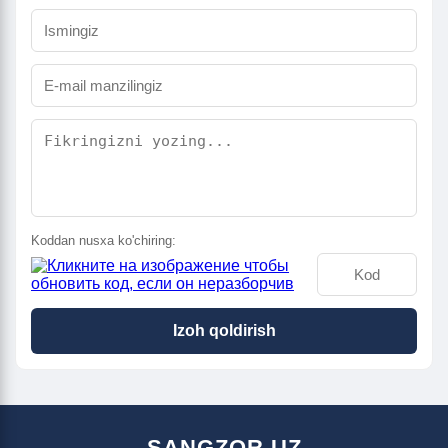
Koddan nusxa ko'chiring:
Izoh qoldirish
SANGZOR.UZ