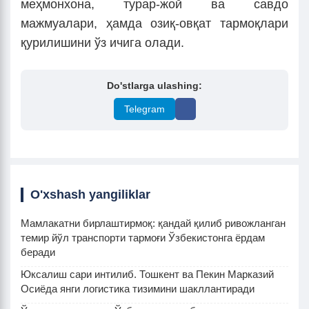
меҳмонхона, турар-жой ва савдо
мажмуалари, ҳамда озиқ-овқат тармоқлари
қурилишини ўз ичига олади.
Do'stlarga ulashing:
Telegram
O'xshash yangiliklar
Мамлакатни бирлаштирмоқ: қандай қилиб ривожланган
темир йўл транспорти тармоғи Ўзбекистонга ёрдам
беради
Юксалиш сари интилиб. Тошкент ва Пекин Марказий
Осиёда янги логистика тизимини шакллантиради