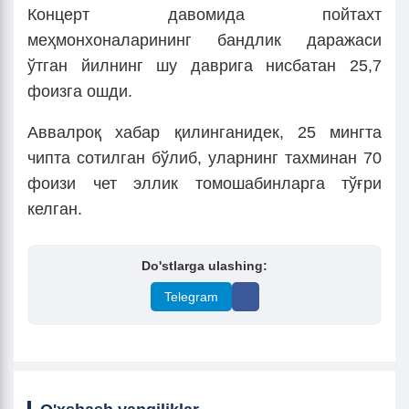
Концерт давомида пойтахт
меҳмонхоналарининг бандлик даражаси
ўтган йилнинг шу даврига нисбатан 25,7
фоизга ошди.
Аввалроқ хабар қилинганидек, 25 мингта
чипта сотилган бўлиб, уларнинг тахминан 70
фоизи чет эллик томошабинларга тўғри
келган.
Do'stlarga ulashing:
Telegram