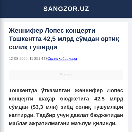
SANGZOR.UZ
Женнифер Лопес концерти
Тошкентга 42,5 млрд сўмдан ортиқ
солиқ туширди
12-08-2025, 11:25
1 443
Солиқ хабарлари
Реклама
Тошкентда ўтказилган Женнифер Лопес
концерти шаҳар бюджетига 42,5 млрд
сўмдан ($3,3 млн) зиёд солиқ тушумлари
келтирди. Тадбир учун давлат бюджетидан
маблағ ажратилмагани маълум қилинди.