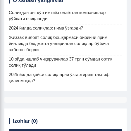
O'xshash yangiliklar
Солиқдан энг кўп имтиёз олаётган компаниялар
рўйхати очиқланди
2024 йилда солиқлар: нима ўзгарди?
Жиззах вилоят солиқ бошқармаси биринчи ярим
йилликда бюджетга ундирилган солиқлар бўйича
ахборот берди
10 ойда ишлаб чиқарувчилар 37 трлн сўмдан ортиқ
солиқ тўлади
2025 йилда қайси солиқларни ўзгартириш таклиф
қилинмоқда?
Izohlar (0)