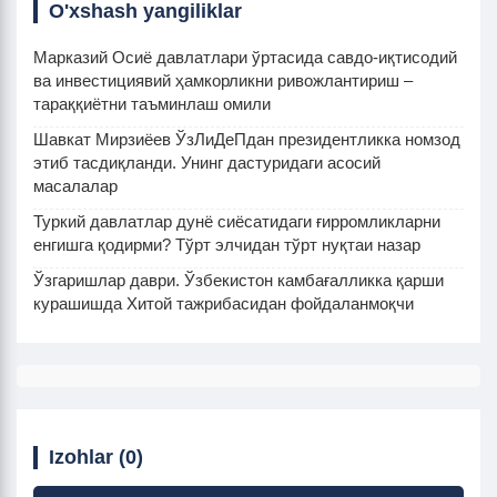
O'xshash yangiliklar
Марказий Осиё давлатлари ўртасида савдо-иқтисодий
ва инвестициявий ҳамкорликни ривожлантириш –
тараққиётни таъминлаш омили
Шавкат Мирзиёев ЎзЛиДеПдан президентликка номзод
этиб тасдиқланди. Унинг дастуридаги асосий
масалалар
Туркий давлатлар дунё сиёсатидаги ғирромликларни
енгишга қодирми? Тўрт элчидан тўрт нуқтаи назар
Ўзгаришлар даври. Ўзбекистон камбағалликка қарши
курашишда Хитой тажрибасидан фойдаланмоқчи
Izohlar (0)