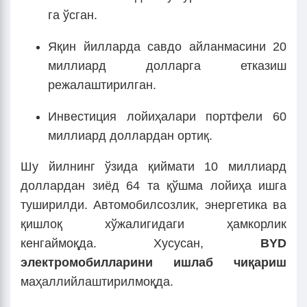
га ўсган.
Яқин йилларда савдо айланмасини 20
миллиард долларга етказиш
режалаштирилган.
Инвестиция лойиҳалари портфели 60
миллиард доллардан ортиқ.
Шу йилнинг ўзида қиймати 10 миллиард
доллардан зиёд 64 та қўшма лойиҳа ишга
туширилди. Автомобилсозлик, энергетика ва
қишлоқ хўжалигидаги ҳамкорлик
кенгаймоқда. Хусусан,
BYD
электромобилларини ишлаб чиқариш
маҳаллийлаштирилмоқда.