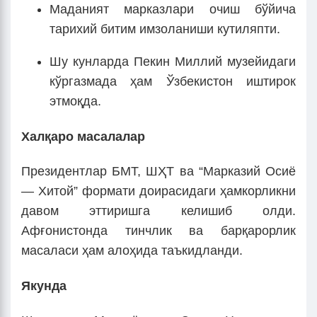
Маданият марказлари очиш бўйича
тарихий битим имзоланиши кутиляпти.
Шу кунларда Пекин Миллий музейидаги
кўргазмада ҳам Ўзбекистон иштирок
этмоқда.
Халқаро масалалар
Президентлар БМТ, ШҲТ ва “Марказий Осиё
— Хитой” формати доирасидаги ҳамкорликни
давом эттиришга келишиб олди.
Афғонистонда тинчлик ва барқарорлик
масаласи ҳам алоҳида таъкидланди.
Якунда