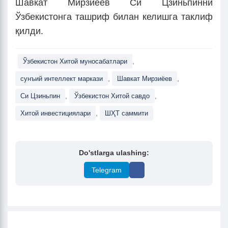
Шавкат Мирзиёев Си Цзиньпинни
Ўзбекистонга ташриф билан келишга таклиф
қилди.
,
Ўзбекистон Хитой муносабатлари
,
,
сунъий интеллект маркази
Шавкат Мирзиёев
,
,
Си Цзиньпин
Ўзбекистон Хитой савдо
,
Хитой инвестициялари
ШҲТ саммити
Do'stlarga ulashing:
Telegram