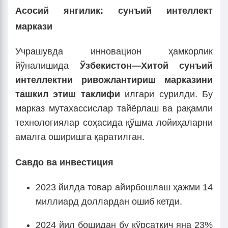
Асосий янгилик: сунъий интеллект
маркази
Учрашувда инновацион ҳамкорлик
йўналишида
Ўзбекистон—Хитой сунъий
интеллектни ривожлантириш марказини
ташкил этиш таклифи
илгари сурилди. Бу
марказ мутахассислар тайёрлаш ва рақамли
технологиялар соҳасида қўшма лойиҳаларни
амалга оширишга қаратилган.
Савдо ва инвестиция
2023 йилда товар айирбошлаш ҳажми 14
миллиард доллардан ошиб кетди.
2024 йил бошидан бу кўрсаткич яна 23%