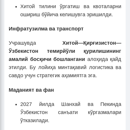
Хитой тилини ўргатиш ва квоталарни
ошириш бўйича келишувга эришилди.
Инфратузилма ва транспорт
Учрашувда
Хитой—Қирғизистон—
Ўзбекистон темирйўли қурилишининг
амалий босқичи бошлангани
алоҳида қайд
этилди. Бу лойиҳа минтақавий логистика ва
савдо учун стратегик аҳамиятга эга.
Маданият ва фан
2027 йилда Шанхай ва Пекинда
Ўзбекистон санъати кўргазмалари
ўтказилади.