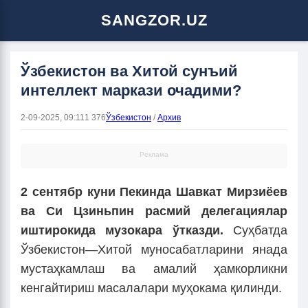
SANGZOR.UZ
Ўзбекистон ва Хитой сунъий
интеллект маркази очадими?
2-09-2025, 09:11
1 376
Ўзбекистон
/
Архив
Реклама
2 сентябр куни Пекинда Шавкат Мирзиёев
ва Си Цзиньпин расмий делегациялар
иштирокида музокара ўтказди.
Суҳбатда
Ўзбекистон—Хитой муносабатларини янада
мустаҳкамлаш ва амалий ҳамкорликни
кенгайтириш масалалари муҳокама қилинди.