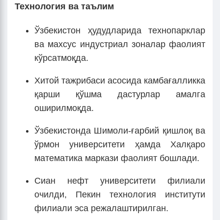
Технология ва таълим
Ўзбекистон ҳудудларида технопарклар
ва махсус индустриал зоналар фаолият
кўрсатмоқда.
Хитой тажрибаси асосида камбағалликка
қарши қўшма дастурлар амалга
оширилмоқда.
Ўзбекистонда Шимоли-ғарбий қишлоқ ва
ўрмон университети ҳамда Халқаро
математика маркази фаолият бошлади.
Сиан нефт университети филиали
очилди, Пекин технология институти
филиали эса режалаштирилган.