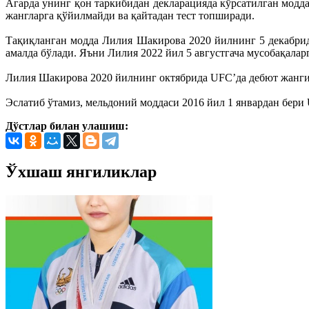
Агарда унинг қон таркибидан декларацияда кўрсатилган модда
жангларга қўйилмайди ва қайтадан тест топширади.
Тақиқланган модда Лилия Шакирова 2020 йилнинг 5 декабрид
амалда бўлади. Яъни Лилия 2022 йил 5 августгача мусобақалар
Лилия Шакирова 2020 йилнинг октябрида UFC’да дебют жанги
Эслатиб ўтамиз, мельдоний моддаси 2016 йил 1 январдан бер
Дўстлар билан улашиш:
Ўхшаш янгиликлар