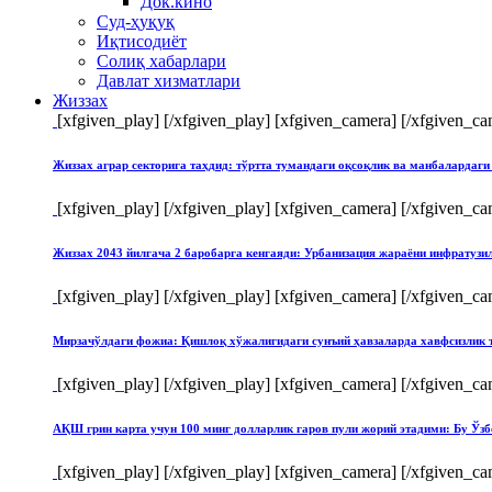
Док.кино
Суд-ҳуқуқ
Иқтисодиёт
Солиқ хабарлари
Давлат хизматлари
Жиззах
[xfgiven_play]
[/xfgiven_play] [xfgiven_camera]
[/xfgiven_ca
Жиззах аграр секторига таҳдид: тўртта тумандаги оқсоқлик ва манбалардаги
[xfgiven_play]
[/xfgiven_play] [xfgiven_camera]
[/xfgiven_ca
Жиззах 2043 йилгача 2 баробарга кенгаяди: Урбанизация жараёни инфратуз
[xfgiven_play]
[/xfgiven_play] [xfgiven_camera]
[/xfgiven_ca
Мирзачўлдаги фожиа: Қишлоқ хўжалигидаги сунъий ҳавзаларда хавфсизлик 
[xfgiven_play]
[/xfgiven_play] [xfgiven_camera]
[/xfgiven_ca
АҚШ грин карта учун 100 минг долларлик гаров пули жорий этадими: Бу Ўзб
[xfgiven_play]
[/xfgiven_play] [xfgiven_camera]
[/xfgiven_ca