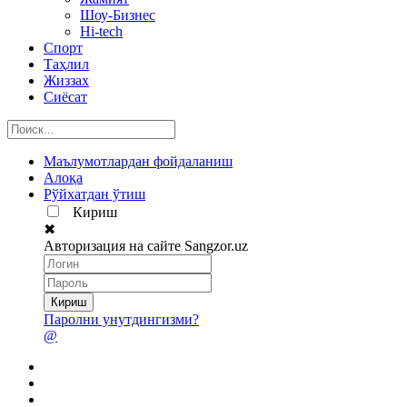
Шоу-Бизнес
Hi-tech
Спорт
Таҳлил
Жиззах
Сиёсат
Маълумотлардан фойдаланиш
Алоқа
Рўйхатдан ўтиш
Кириш
✖
Авторизация на сайте Sangzor.uz
Паролни унутдингизми?
@