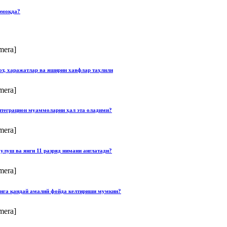
рмоқда?
mera]
от, харажатлар ва яширин хавфлар таҳлили
mera]
нтеграцион муаммоларни ҳал эта оладими?
mera]
улуш ва янги 11 разряд нимани англатади?
mera]
онга қандай амалий фойда келтириши мумкин?
mera]