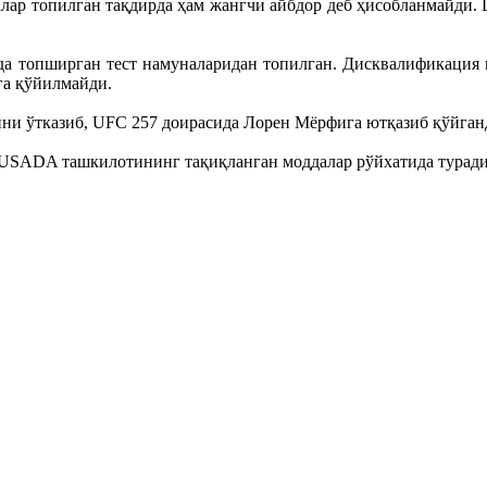
лар топилган тақдирда ҳам жангчи айбдор деб ҳисобланмайди. 
а топширган тест намуналаридан топилган. Дисквалификация 
га қўйилмайди.
ни ўтказиб, UFC 257 доирасида Лорен Мёрфига ютқазиб қўйган
и USADA ташкилотининг тақиқланган моддалар рўйхатида туради