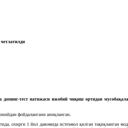
 четлатилди
допинг-тест натижаси ижобий чиқиш ортидан мусобақал
донийдан фойдалангани аниқланган.
ида, охирги 1 йил давомида истеъмол қилган тақиқланган мод