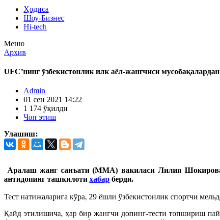
Ҳодиса
Шоу-Бизнес
Hi-tech
Меню
Архив
UFC’нинг ўзбекистонлик илк аёл-жангчиси мусобақалардан
Admin
01 сен 2021 14:22
1 174 ўқилди
Чоп этиш
Улашиш:
Аралаш жанг санъати (MMA) вакиласи Лилия Шокирова 
антидопинг ташкилоти
хабар
берди.
Тест натижаларига кўра, 29 ёшли ўзбекистонлик спортчи мель
Қайд этилишича, ҳар бир жангчи допинг-тести топшириш пайт