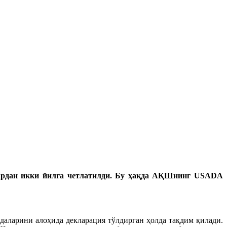
ардан икки йилга четлатилди. Бу ҳақда АҚШнинг USADA
даларини алоҳида декларация тўлдирган ҳолда тақдим қилади.