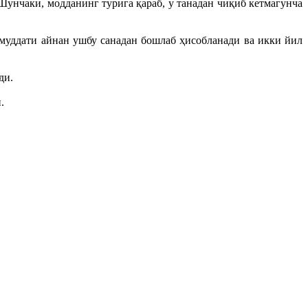
Шунчаки, модданинг турига қараб, у танадан чиқиб кетмагунча
муддати айнан ушбу санадан бошлаб ҳисобланади ва икки йил
ди.
.