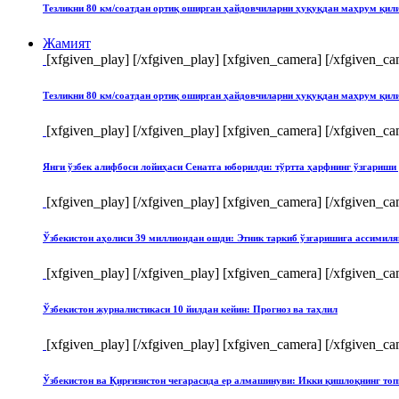
Тезликни 80 км/соатдан ортиқ оширган ҳайдовчиларни ҳуқуқдан маҳрум қи
Жамият
[xfgiven_play]
[/xfgiven_play] [xfgiven_camera]
[/xfgiven_ca
Тезликни 80 км/соатдан ортиқ оширган ҳайдовчиларни ҳуқуқдан маҳрум қи
[xfgiven_play]
[/xfgiven_play] [xfgiven_camera]
[/xfgiven_ca
Янги ўзбек алифбоси лойиҳаси Сенатга юборилди: тўртта ҳарфнинг ўзгари
[xfgiven_play]
[/xfgiven_play] [xfgiven_camera]
[/xfgiven_ca
Ўзбекистон аҳолиси 39 миллиондан ошди: Этник таркиб ўзгаришига ассимиля
[xfgiven_play]
[/xfgiven_play] [xfgiven_camera]
[/xfgiven_ca
Ўзбекистон журналистикаси 10 йилдан кейин: Прогноз ва таҳлил
[xfgiven_play]
[/xfgiven_play] [xfgiven_camera]
[/xfgiven_ca
Ўзбекистон ва Қирғизистон чегарасида ер алмашинуви: Икки қишлоқнинг т