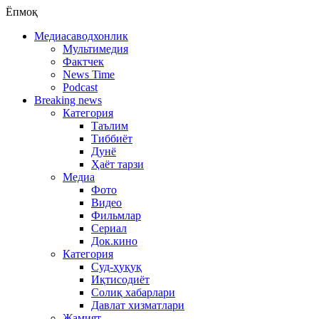
Ёпмоқ
Медиасаводхонлик
Мультимедия
Фактчек
News Time
Podcast
Breaking news
Категория
Таълим
Тиббиёт
Дунё
Ҳаёт тарзи
Медиа
Фото
Видео
Фильмлар
Сериал
Док.кино
Категория
Суд-ҳуқуқ
Иқтисодиёт
Солиқ хабарлари
Давлат хизматлари
Жамият