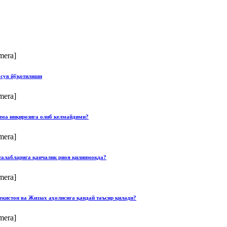
mera]
 сув йўқотилиши
mera]
илма инқирозига олиб келмайдими?
mera]
талабларига қанчалик риоя қилинмоқда?
mera]
екистон ва Жиззах аҳолисига қандай таъсир қилади?
mera]