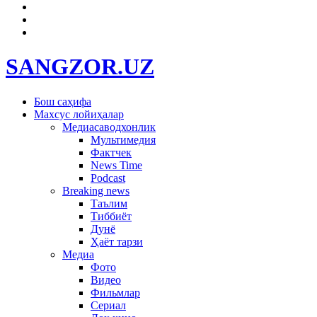
SANGZOR.UZ
Бош саҳифа
Махсус лойиҳалар
Медиасаводхонлик
Мультимедия
Фактчек
News Time
Podcast
Breaking news
Таълим
Тиббиёт
Дунё
Ҳаёт тарзи
Медиа
Фото
Видео
Фильмлар
Сериал