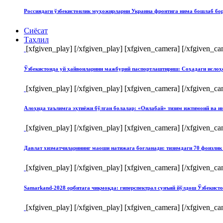
Россиядаги ўзбекистонлик муҳожирларни Украина фронтига нима бошлаб бо
Сиёсат
Таҳлил
[xfgiven_play]
[/xfgiven_play] [xfgiven_camera]
[/xfgiven_ca
Ўзбекистонда уй ҳайвонларини мажбурий паспортлаштириш: Соҳадаги ислоҳ
[xfgiven_play]
[/xfgiven_play] [xfgiven_camera]
[/xfgiven_ca
Алоҳида таълимга эҳтиёжи бўлган болалар: «Оилабай» тизим ижтимоий ва и
[xfgiven_play]
[/xfgiven_play] [xfgiven_camera]
[/xfgiven_ca
Давлат хизматчиларининг маоши натижага боғланади: тизимдаги 70 фоизлик 
[xfgiven_play]
[/xfgiven_play] [xfgiven_camera]
[/xfgiven_ca
Samarkand-2028 орбитага чиқмоқда: гиперспектрал сунъий йўлдош Ўзбекист
[xfgiven_play]
[/xfgiven_play] [xfgiven_camera]
[/xfgiven_ca