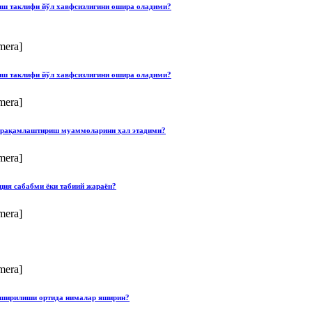
лиш таклифи йўл хавфсизлигини ошира оладими?
mera]
лиш таклифи йўл хавфсизлигини ошира оладими?
mera]
ши рақамлаштириш муаммоларини ҳал этадими?
mera]
ция сабабми ёки табиий жараён?
mera]
mera]
опширилиши ортида нималар яширин?