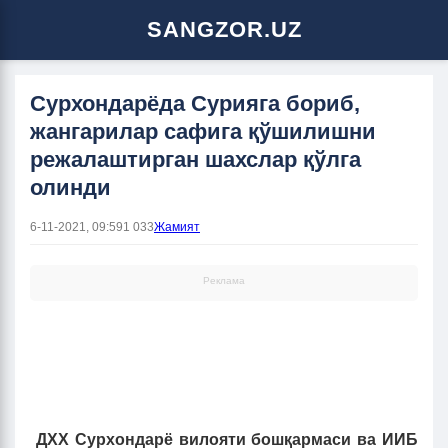
SANGZOR.UZ
Сурхондарёда Сурияга бориб,
жангарилар сафига қўшилишни
режалаштирган шахслар қўлга
олинди
6-11-2021, 09:59
1 033
Жамият
Реклама
ДХХ Сурхондарё вилояти бошқармаси ва ИИБ