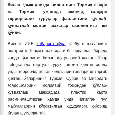
билан ҳамкорликда вилоятнинг Термиз шаҳри
ва Термиз туманида яшовчи, халқаро
террорчилик гуруҳлар фаолиятини қўллаб-
қувватлаб келган шахслар фаолиятига чек
қўйди.
Вилоят ИИБ
хабарига кўра
, ушбу шахсларнинг
аксарияти Термиз шаҳридаги бозорлардан бирида
савдо фаолияти билан шуғулланиб келган. Улар
Telegram’да виртуал гуруҳ ташкил қилган ҳолда
унда террорчилик ташкилотлари ғояларини тарғиб
қилган. Ўзларининг Туркия, Сурия ва Мисрдаги
ғоядошларини молиявий томондан қўллаб-
қувватлаш мақсадида, пластик карта
расмийлаштирган ҳамда унда йиғилган пул
маблағларини кўрсатилган ҳудудларга юбориш
билан шуғулланган.