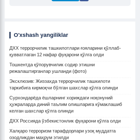
O'xshash yangiliklar
ДХХ террорчилик ташкилотлари ғояларини қўллаб-
қувватлаган 12 нафар фуқарони қўлга олди
Тошкентда қўпорувчилик содир этишни
режалаштирганлар ушланди (фото)
Эксклюзив: Жиззахда террорчилик ташкилоти
таркибига кирмоқчи бўлган шахслар қўлга олинди
Сурхондарёда ёшларнинг хориждаги ноқонуний
ҳужраларда диний таълим олишларига кўмаклашиб
келган шахслар қўлга олинди
ДХХ Россияда ўзбекистонлик фуқарони қўлга олди
Халқаро терроризм тарафдорлари узоқ муддатга
озодликдан маҳрум этилди