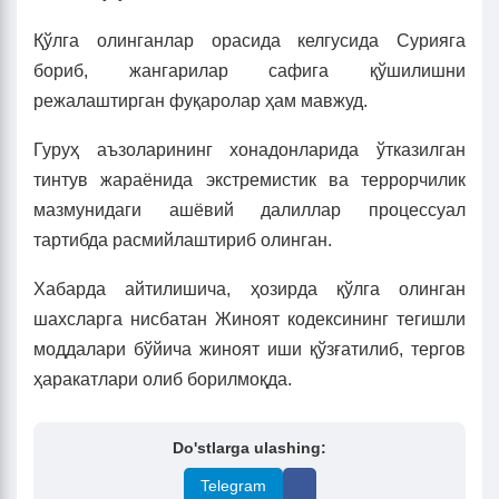
Қўлга олинганлар орасида келгусида Сурияга
бориб, жангарилар сафига қўшилишни
режалаштирган фуқаролар ҳам мавжуд.
Гуруҳ аъзоларининг хонадонларида ўтказилган
тинтув жараёнида экстремистик ва террорчилик
мазмунидаги ашёвий далиллар процессуал
тартибда расмийлаштириб олинган.
Хабарда айтилишича, ҳозирда қўлга олинган
шахсларга нисбатан Жиноят кодексининг тегишли
моддалари бўйича жиноят иши қўзғатилиб, тергов
ҳаракатлари олиб борилмоқда.
Do'stlarga ulashing:
Telegram