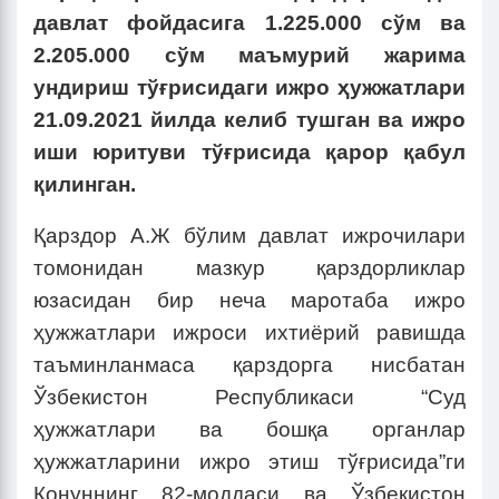
давлат фойдасига 1.225.000 сўм ва
2.205.000 сўм маъмурий жарима
ундириш тўғрисидаги ижро ҳужжатлари
21.09.2021 йилда келиб тушган ва ижро
иши юритуви тўғрисида қарор қабул
қилинган.
Қарздор А.Ж бўлим давлат ижрочилари
томонидан мазкур қарздорликлар
юзасидан бир неча маротаба ижро
ҳужжатлари ижроси ихтиёрий равишда
таъминланмаса қарздорга нисбатан
Ўзбекистон Республикаси “Суд
ҳужжатлари ва бошқа органлар
ҳужжатларини ижро этиш тўғрисида”ги
Қонуннинг 82-моддаси ва Ўзбекистон