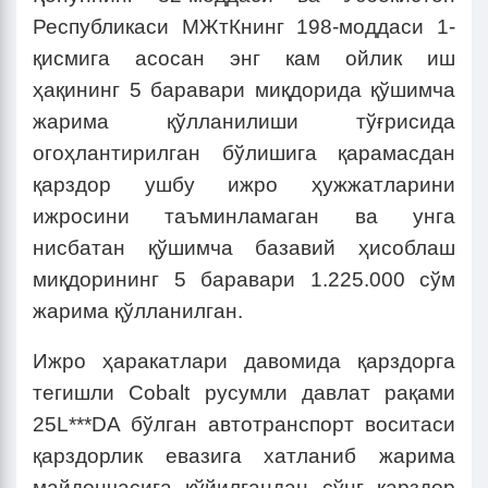
Республикаси МЖтКнинг
198-моддаси 1-
қисмига асосан энг кам ойлик иш
ҳақининг
5 баравари миқдорида қўшимча
жарима қўлланилиши тўғрисида
огоҳлантирилган бўлишига қарамасдан
қарздор ушбу ижро ҳужжатларини
ижросини таъминламаган ва унга
нисбатан қўшимча базавий ҳисоблаш
миқдорининг 5 баравари 1.225.000 сўм
жарима қўлланилган.
Ижро ҳаракатлари давомида қарздорга
тегишли Cobalt русумли давлат рақами
25L***DA бўлган автотранспорт воситаси
қарздорлик евазига хатланиб жарима
майдончасига қўйилгандан сўнг қарздор