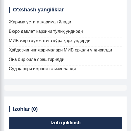
O'xshash yangiliklar
Жарима устига жарима тўлади
Бюро давлат қарзини тўлиқ ундирди
МИБ ижро ҳужжатига кўра қарз ундирди
Ҳайдовчининг жарималари МИБ орқали ундирилди
Яна бир оила яраштирилди
Суд қарори ижроси таъминланди
Izohlar (0)
Izoh qoldirish