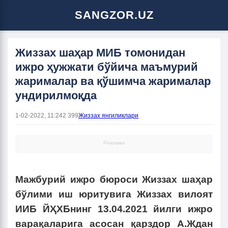
SANGZOR.UZ
Жиззах шаҳар МИБ томонидан
ижро ҳужжати бўйича маъмурий
жарималар ва қўшимча жарималар
ундирилмоқда
1-02-2022, 11:24
2 399
Жиззах янгиликлари
Реклама
Мажбурий ижро бюроси Жиззах шаҳар
бўлими иш юритувига Жиззах вилоят
ИИБ ЙҲХБнинг 13.04.2021 йилги ижро
варақаларига асосан қарздор А.Ждан