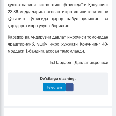
ҳужжатларини ижро этиш тўғрисида”ги Қонуннинг
23,86-моддаларига асосан ижро ишини юритишни
қўзғатиш тўғрисида қарор қабул қилинган ва
қарздорга ижро учун юборилган.
Қарздор ва ундирувчи давлат ижрочиси томонидан
яраштирилиб, ушбу ижро ҳужжати Қонуннинг 40-
моддаси 1-бандига асосан тамомланди.
Б.Пардаев - Давлат ижрочиси
Do'stlarga ulashing:
Telegram