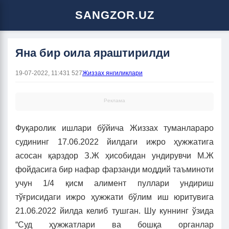
SANGZOR.UZ
Яна бир оила яраштирилди
19-07-2022, 11:43
1 527
Жиззах янгиликлари
Реклама
Фуқаролик ишлари бўйича Жиззах туманлараро
судининг 17.06.2022 йилдаги ижро ҳужжатига
асосан қарздор З.Ж ҳисобидан ундирувчи М.Ж
фойдасига бир нафар фарзанди моддий таъминоти
учун 1/4 қисм алимент пуллари ундириш
тўғрисидаги ижро ҳужжати бўлим иш юритувига
21.06.2022 йилда келиб тушган. Шу куннинг ўзида
“Суд ҳужжатлари ва бошқа органлар