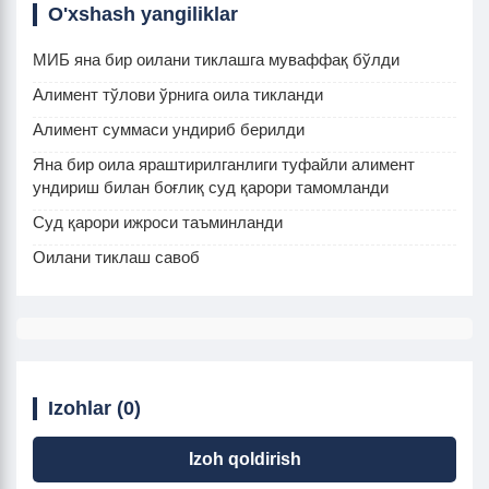
O'xshash yangiliklar
МИБ яна бир оилани тиклашга муваффақ бўлди
Алимент тўлови ўрнига оила тикланди
Алимент суммаси ундириб берилди
Яна бир оила яраштирилганлиги туфайли алимент
ундириш билан боғлиқ суд қарори тамомланди
Суд қарори ижроси таъминланди
Оилани тиклаш савоб
Izohlar (0)
Izoh qoldirish