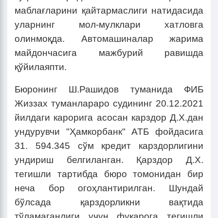
маблағларини қайтармаслиги натидасида
уларнинг мол-мулклари хатловга
олинмоқда. Автомашиналар жарима
майдончасига мажбурий равишда
қўйилаяпти.
Бюронинг Ш.Рашидов туманида ФИБ
Жиззах туманлараро судининг 20.12.2021
йилдаги карорига асосан карздор Д.Х.дан
ундурувчи "Ҳамкорбанк" АТБ фойдасига
31. 594.345 сўм кредит карздорлигини
ундириш белгиланган. Қарздор Д.Х.
тегишли тартибда бюро томонидан бир
неча бор огоҳлантирилган. Шундай
бўлсада қарздорликни вақтида
тўламаганлиги учун фуқарога тегишли