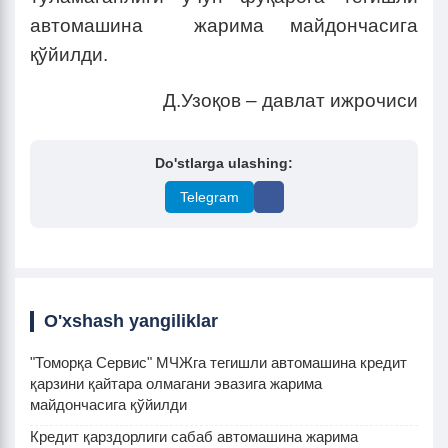
автомашина жарима майдончасига
қўйилди.
Д.Узоқов – давлат ижрочиси
Do'stlarga ulashing:
Telegram
O'xshash yangiliklar
"Томорқа Сервис" МЧЖга тегишли автомашина кредит
қарзини қайтара олмагани эвазига жарима
майдончасига қўйилди
Кредит қарздорлиги сабаб автомашина жарима