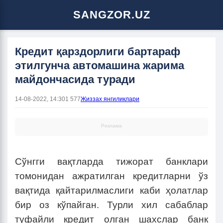
SANGZOR.UZ
Кредит қарздорлиги бартараф
этилгунча автомашина жарима
майдончасида туради
14-08-2022, 14:30
1 577
Жиззах янгиликлари
Реклама
Сўнгги вақтларда тижорат банклари
томонидан ажратилган кредитларни ўз
вақтида қайтарилмаслиги каби ҳолатлар
бир оз кўпайган. Турли хил сабаблар
туфайли кредит олган шахслар банк