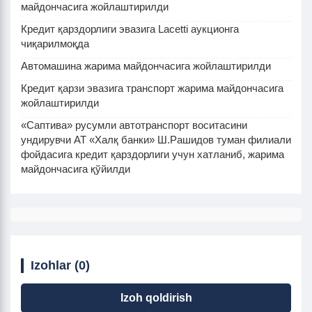
майдончасига жойлаштирилди
Кредит қарздорлиги эвазига Lacetti аукционга
чиқарилмоқда
Автомашина жарима майдончасига жойлаштирилди
Кредит қарзи эвазига транспорт жарима майдончасига
жойлаштирилди
«Cаптива» русумли автотранспорт воситасини
ундирувчи АТ «Халқ банки» Ш.Рашидов туман филиали
фойдасига кредит қарздорлиги учун хатланиб, жарима
майдончасига қўйилди
Izohlar (0)
Izoh qoldirish