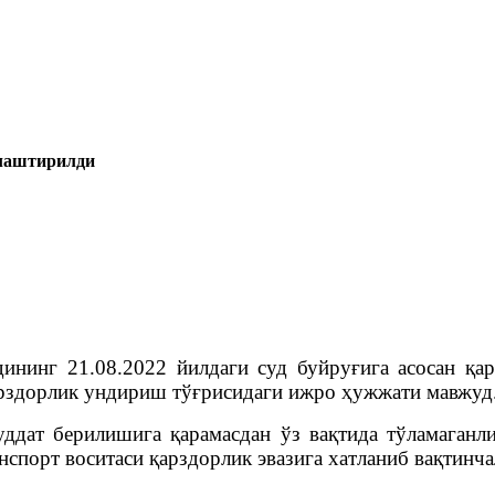
йлаштирилди
дининг 21.08.2022 йилдаги суд буйруғига асоса
арздорлик ундириш тўғрисидаги ижро ҳужжати мавжуд
дат берилишига қарамасдан ўз вақтида тўламаганли
порт воситаси қарздорлик эвазига хатланиб вақтинча