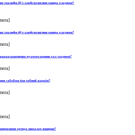
лиш таклифи йўл хавфсизлигини ошира оладими?
mera]
лиш таклифи йўл хавфсизлигини ошира оладими?
mera]
ши рақамлаштириш муаммоларини ҳал этадими?
mera]
ция сабабми ёки табиий жараён?
mera]
mera]
опширилиши ортида нималар яширин?