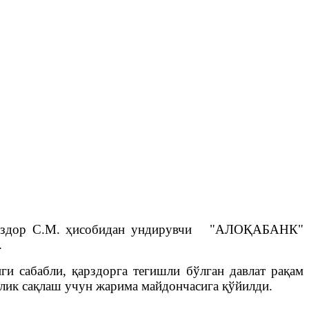
н қарздор С.М. ҳисобидан ундирувчи "АЛОҚАБАНК"
.
ги сабабли, қарздорга тегишли бўлган давлат рақам
лик сақлаш учун жарима майдончасига қўйилди.