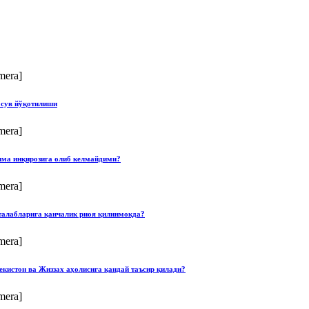
mera]
 сув йўқотилиши
mera]
илма инқирозига олиб келмайдими?
mera]
талабларига қанчалик риоя қилинмоқда?
mera]
екистон ва Жиззах аҳолисига қандай таъсир қилади?
mera]