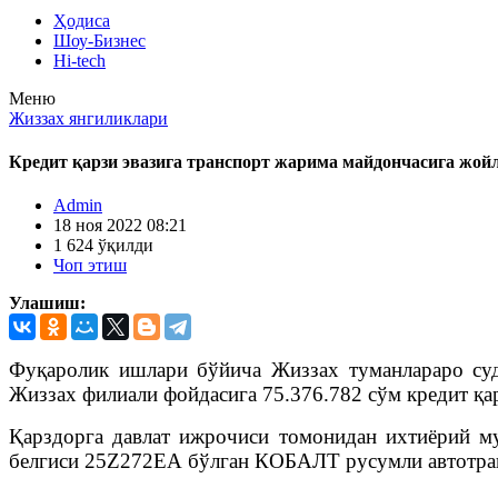
Ҳодиса
Шоу-Бизнес
Hi-tech
Меню
Жиззах янгиликлари
Кредит қарзи эвазига транспорт жарима майдончасига жо
Admin
18 ноя 2022 08:21
1 624 ўқилди
Чоп этиш
Улашиш:
Фуқаролик ишлари бўйича Жиззах туманлараро су
Жиззах филиали фойдасига 75.376.782 сўм кредит қ
Қарздорга давлат ижрочиси томонидан ихтиёрий муд
белгиси 25Z272ЕА бўлган КОБАЛТ русумли автотранс