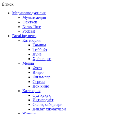
Ёпмоқ
Медиасаводхонлик
Мультимедия
Фактчек
News Time
Podcast
Breaking news
Категория
Таълим
Тиббиёт
Дунё
Ҳаёт тарзи
Медиа
Фото
Видео
Фильмлар
Сериал
Док.кино
Категория
Суд-ҳуқуқ
Иқтисодиёт
Солиқ хабарлари
Давлат хизматлари
Жамият