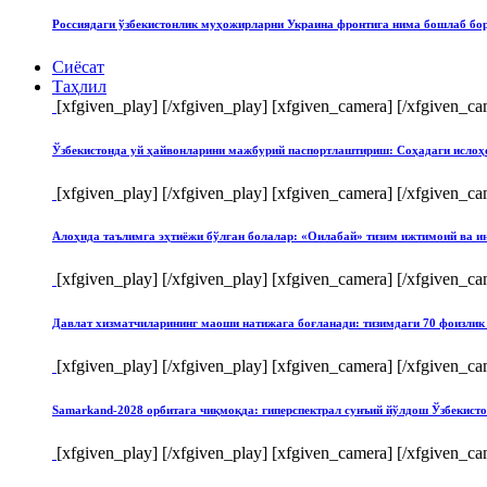
Россиядаги ўзбекистонлик муҳожирларни Украина фронтига нима бошлаб бо
Сиёсат
Таҳлил
[xfgiven_play]
[/xfgiven_play] [xfgiven_camera]
[/xfgiven_ca
Ўзбекистонда уй ҳайвонларини мажбурий паспортлаштириш: Соҳадаги ислоҳ
[xfgiven_play]
[/xfgiven_play] [xfgiven_camera]
[/xfgiven_ca
Алоҳида таълимга эҳтиёжи бўлган болалар: «Оилабай» тизим ижтимоий ва и
[xfgiven_play]
[/xfgiven_play] [xfgiven_camera]
[/xfgiven_ca
Давлат хизматчиларининг маоши натижага боғланади: тизимдаги 70 фоизлик 
[xfgiven_play]
[/xfgiven_play] [xfgiven_camera]
[/xfgiven_ca
Samarkand-2028 орбитага чиқмоқда: гиперспектрал сунъий йўлдош Ўзбекист
[xfgiven_play]
[/xfgiven_play] [xfgiven_camera]
[/xfgiven_ca