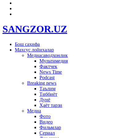
SANGZOR.UZ
Бош саҳифа
Махсус лойиҳалар
Медиасаводхонлик
Мультимедия
Фактчек
News Time
Podcast
Breaking news
Таълим
Тиббиёт
Дунё
Ҳаёт тарзи
Медиа
Фото
Видео
Фильмлар
Сериал