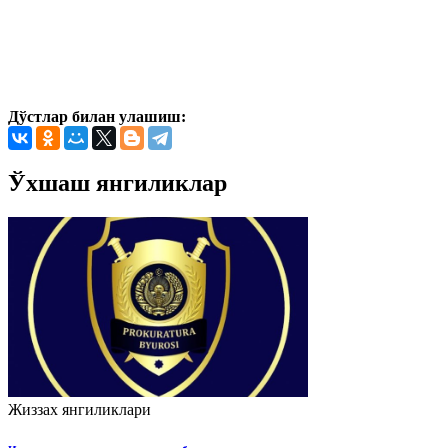
Дўстлар билан улашиш:
Ўхшаш янгиликлар
Жиззах янгиликлари