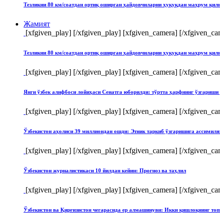
Тезликни 80 км/соатдан ортиқ оширган ҳайдовчиларни ҳуқуқдан маҳрум қи
Жамият
[xfgiven_play]
[/xfgiven_play] [xfgiven_camera]
[/xfgiven_ca
Тезликни 80 км/соатдан ортиқ оширган ҳайдовчиларни ҳуқуқдан маҳрум қи
[xfgiven_play]
[/xfgiven_play] [xfgiven_camera]
[/xfgiven_ca
Янги ўзбек алифбоси лойиҳаси Сенатга юборилди: тўртта ҳарфнинг ўзгари
[xfgiven_play]
[/xfgiven_play] [xfgiven_camera]
[/xfgiven_ca
Ўзбекистон аҳолиси 39 миллиондан ошди: Этник таркиб ўзгаришига ассимиля
[xfgiven_play]
[/xfgiven_play] [xfgiven_camera]
[/xfgiven_ca
Ўзбекистон журналистикаси 10 йилдан кейин: Прогноз ва таҳлил
[xfgiven_play]
[/xfgiven_play] [xfgiven_camera]
[/xfgiven_ca
Ўзбекистон ва Қирғизистон чегарасида ер алмашинуви: Икки қишлоқнинг т