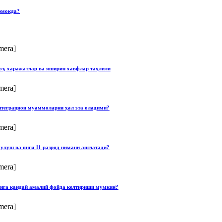
рмоқда?
mera]
от, харажатлар ва яширин хавфлар таҳлили
mera]
нтеграцион муаммоларни ҳал эта оладими?
mera]
улуш ва янги 11 разряд нимани англатади?
mera]
онга қандай амалий фойда келтириши мумкин?
mera]