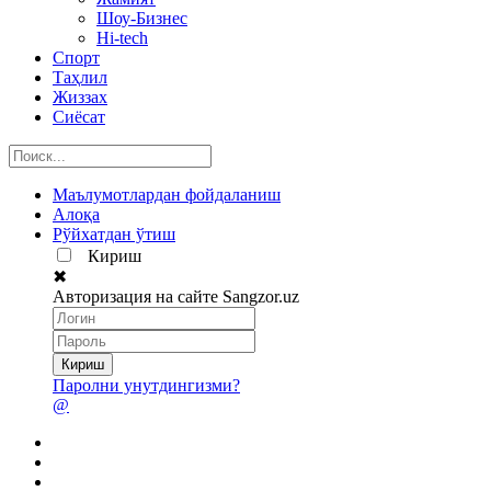
Шоу-Бизнес
Hi-tech
Спорт
Таҳлил
Жиззах
Сиёсат
Маълумотлардан фойдаланиш
Алоқа
Рўйхатдан ўтиш
Кириш
✖
Авторизация на сайте Sangzor.uz
Паролни унутдингизми?
@