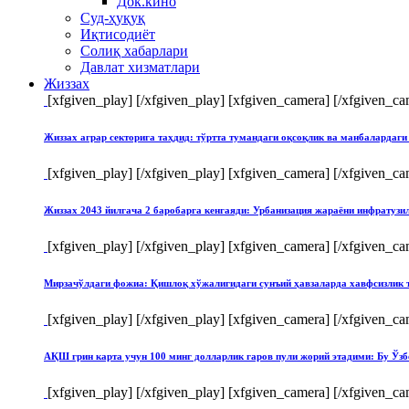
Док.кино
Суд-ҳуқуқ
Иқтисодиёт
Солиқ хабарлари
Давлат хизматлари
Жиззах
[xfgiven_play]
[/xfgiven_play] [xfgiven_camera]
[/xfgiven_ca
Жиззах аграр секторига таҳдид: тўртта тумандаги оқсоқлик ва манбалардаги
[xfgiven_play]
[/xfgiven_play] [xfgiven_camera]
[/xfgiven_ca
Жиззах 2043 йилгача 2 баробарга кенгаяди: Урбанизация жараёни инфратуз
[xfgiven_play]
[/xfgiven_play] [xfgiven_camera]
[/xfgiven_ca
Мирзачўлдаги фожиа: Қишлоқ хўжалигидаги сунъий ҳавзаларда хавфсизлик 
[xfgiven_play]
[/xfgiven_play] [xfgiven_camera]
[/xfgiven_ca
АҚШ грин карта учун 100 минг долларлик гаров пули жорий этадими: Бу Ўзб
[xfgiven_play]
[/xfgiven_play] [xfgiven_camera]
[/xfgiven_ca