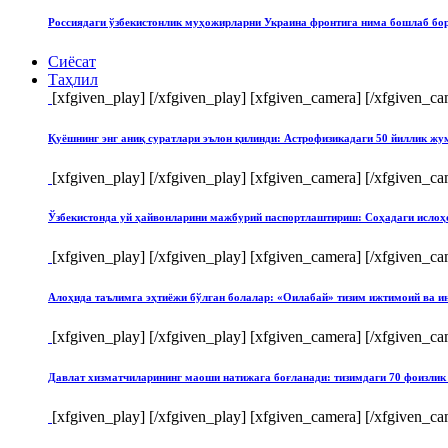
Россиядаги ўзбекистонлик муҳожирларни Украина фронтига нима бошлаб бо
Сиёсат
Таҳлил
[xfgiven_play]
[/xfgiven_play] [xfgiven_camera]
[/xfgiven_ca
Қуёшнинг энг аниқ суратлари эълон қилинди: Астрофизикадаги 50 йиллик ж
[xfgiven_play]
[/xfgiven_play] [xfgiven_camera]
[/xfgiven_ca
Ўзбекистонда уй ҳайвонларини мажбурий паспортлаштириш: Соҳадаги ислоҳ
[xfgiven_play]
[/xfgiven_play] [xfgiven_camera]
[/xfgiven_ca
Алоҳида таълимга эҳтиёжи бўлган болалар: «Оилабай» тизим ижтимоий ва и
[xfgiven_play]
[/xfgiven_play] [xfgiven_camera]
[/xfgiven_ca
Давлат хизматчиларининг маоши натижага боғланади: тизимдаги 70 фоизлик 
[xfgiven_play]
[/xfgiven_play] [xfgiven_camera]
[/xfgiven_ca