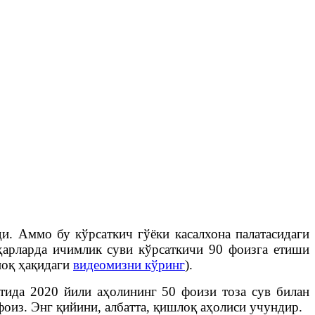
и. Аммо бу кўрсаткич гўёки касалхона палатасидаги
ҳарларда ичимлик суви кўрсаткичи 90 фоизга етиши
ноқ ҳақидаги
видеомизни кўринг
).
тида 2020 йили аҳолининг 50 фоизи тоза сув билан
оиз. Энг қийини, албатта, қишлоқ аҳолиси учундир.