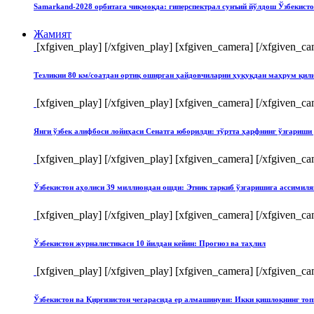
Samarkand-2028 орбитага чиқмоқда: гиперспектрал сунъий йўлдош Ўзбекист
Жамият
[xfgiven_play]
[/xfgiven_play] [xfgiven_camera]
[/xfgiven_ca
Тезликни 80 км/соатдан ортиқ оширган ҳайдовчиларни ҳуқуқдан маҳрум қи
[xfgiven_play]
[/xfgiven_play] [xfgiven_camera]
[/xfgiven_ca
Янги ўзбек алифбоси лойиҳаси Сенатга юборилди: тўртта ҳарфнинг ўзгари
[xfgiven_play]
[/xfgiven_play] [xfgiven_camera]
[/xfgiven_ca
Ўзбекистон аҳолиси 39 миллиондан ошди: Этник таркиб ўзгаришига ассимиля
[xfgiven_play]
[/xfgiven_play] [xfgiven_camera]
[/xfgiven_ca
Ўзбекистон журналистикаси 10 йилдан кейин: Прогноз ва таҳлил
[xfgiven_play]
[/xfgiven_play] [xfgiven_camera]
[/xfgiven_ca
Ўзбекистон ва Қирғизистон чегарасида ер алмашинуви: Икки қишлоқнинг т