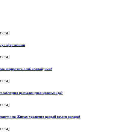
mera]
 сув йўқотилиши
mera]
илма инқирозига олиб келмайдими?
mera]
талабларига қанчалик риоя қилинмоқда?
mera]
екистон ва Жиззах аҳолисига қандай таъсир қилади?
mera]