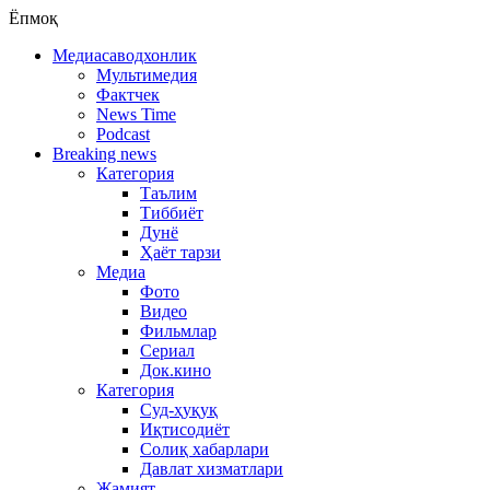
Ёпмоқ
Медиасаводхонлик
Мультимедия
Фактчек
News Time
Podcast
Breaking news
Категория
Таълим
Тиббиёт
Дунё
Ҳаёт тарзи
Медиа
Фото
Видео
Фильмлар
Сериал
Док.кино
Категория
Суд-ҳуқуқ
Иқтисодиёт
Солиқ хабарлари
Давлат хизматлари
Жамият