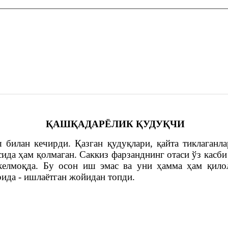
ҚАШҚАДАРЁЛИК ҚУДУҚЧИ
илан кечирди. Қазган қудуқлари, қайта тиклаганла
сида ҳам қолмаган. Саккиз фарзанднинг отаси ўз касб
келмоқда. Бу осон иш эмас ва уни ҳамма ҳам қил
ида - ишлаётган жойидан топди.