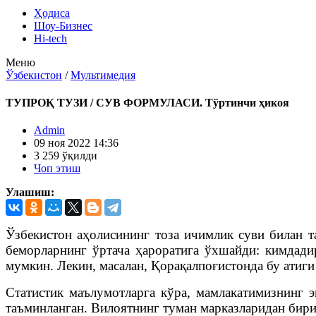
Ҳодиса
Шоу-Бизнес
Hi-tech
Меню
Ўзбекистон
/
Мультимедия
ТУПРОҚ ТУЗИ / СУВ ФОРМУЛАСИ. Тўртинчи ҳикоя
Admin
09 ноя 2022 14:36
3 259 ўқилди
Чоп этиш
Улашиш:
Ўзбекистон аҳолисининг тоза ичимлик суви билан т
беморларнинг ўртача ҳароратига ўхшайди: кимдади
мумкин. Лекин, масалан, Қорақалпоғистонда бу атиг
Статистик маълумотларга кўра, мамлакатимизнинг 
таъминланган. Вилоятнинг туман марказларидан бири 