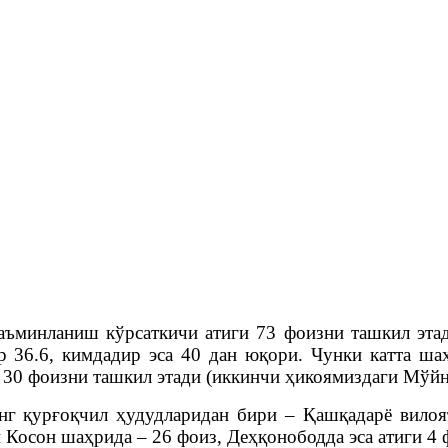
аъминланиш кўрсаткичи атиги 73 фоизни ташкил этад
р 36.6, кимдадир эса 40 дан юқори. Чунки катта ша
и 30 фоизни ташкил этади (иккинчи ҳикоямиздаги Мўй
энг қурғоқчил ҳудудларидан бири – Қашқадарё вилоя
Косон шаҳрида – 26 фоиз, Деҳқонободда эса атиги 4 ф