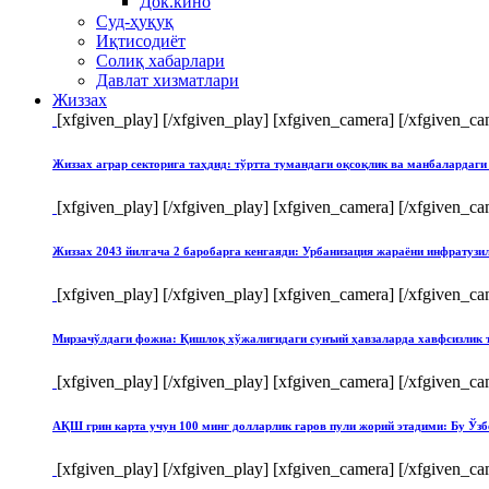
Док.кино
Суд-ҳуқуқ
Иқтисодиёт
Солиқ хабарлари
Давлат хизматлари
Жиззах
[xfgiven_play]
[/xfgiven_play] [xfgiven_camera]
[/xfgiven_ca
Жиззах аграр секторига таҳдид: тўртта тумандаги оқсоқлик ва манбалардаги
[xfgiven_play]
[/xfgiven_play] [xfgiven_camera]
[/xfgiven_ca
Жиззах 2043 йилгача 2 баробарга кенгаяди: Урбанизация жараёни инфратуз
[xfgiven_play]
[/xfgiven_play] [xfgiven_camera]
[/xfgiven_ca
Мирзачўлдаги фожиа: Қишлоқ хўжалигидаги сунъий ҳавзаларда хавфсизлик 
[xfgiven_play]
[/xfgiven_play] [xfgiven_camera]
[/xfgiven_ca
АҚШ грин карта учун 100 минг долларлик гаров пули жорий этадими: Бу Ўзб
[xfgiven_play]
[/xfgiven_play] [xfgiven_camera]
[/xfgiven_ca