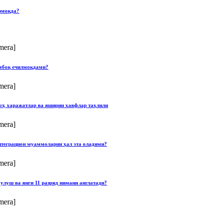
рмоқда?
mera]
умбоқ ечилмоқдами?
mera]
от, харажатлар ва яширин хавфлар таҳлили
mera]
нтеграцион муаммоларни ҳал эта оладими?
mera]
улуш ва янги 11 разряд нимани англатади?
mera]