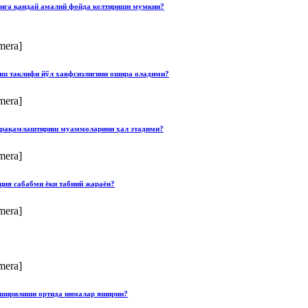
онга қандай амалий фойда келтириши мумкин?
mera]
лиш таклифи йўл хавфсизлигини ошира оладими?
mera]
ши рақамлаштириш муаммоларини ҳал этадими?
mera]
ция сабабми ёки табиий жараён?
mera]
mera]
опширилиши ортида нималар яширин?