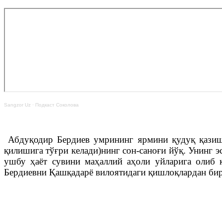
Sangzor Uz
·
Подкаст Соколова
Абдуқодир Бердиев умрининг ярмини қудуқ қазиш б
қилишига тўғри келади)нинг сон-саноғи йўқ. Унинг э
ушбу ҳаёт сувини маҳаллий аҳоли уйларига олиб 
Бердиевни Қашқадарё вилоятидаги қишлоқлардан бир