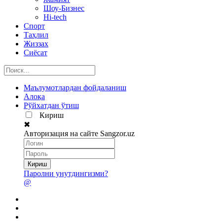
Шоу-Бизнес
Hi-tech
Спорт
Таҳлил
Жиззах
Сиёсат
Маълумотлардан фойдаланиш
Алоқа
Рўйхатдан ўтиш
Кириш
✖
Авторизация на сайте Sangzor.uz
Паролни унутдингизми?
@