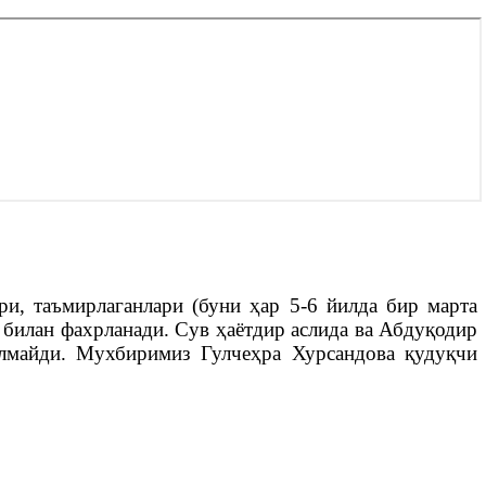
ри, таъмирлаганлари (буни ҳар 5-6 йилда бир марта
и билан фахрланади. Сув ҳаётдир аслида ва Абдуқодир
олмайди. Мухбиримиз Гулчеҳра Хурсандова қудуқчи