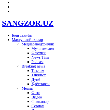
SANGZOR.UZ
Бош саҳифа
Махсус лойиҳалар
Медиасаводхонлик
Мультимедия
Фактчек
News Time
Podcast
Breaking news
Таълим
Тиббиёт
Дунё
Ҳаёт тарзи
Медиа
Фото
Видео
Фильмлар
Сериал