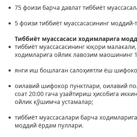
75 фоизи барча давлат тиббиёт муассаса
5 фоизи тиббиёт муассасасининг моддий
Тиббиёт муассасаси ходимларига мод
тиббиёт муассасасининг юқори малакали,
ходимларига ойлик лавозим маошининг 1
янги иш бошлаган салоҳиятли ёш шифокор
оилавий шифокор пунктлари, оилавий по
соат 20:00 гача узайтириш ҳисобига ик
ойлик қўшимча устамалар;
тиббиёт муассасалари барча ходимларига
моддий ёрдам пуллари.