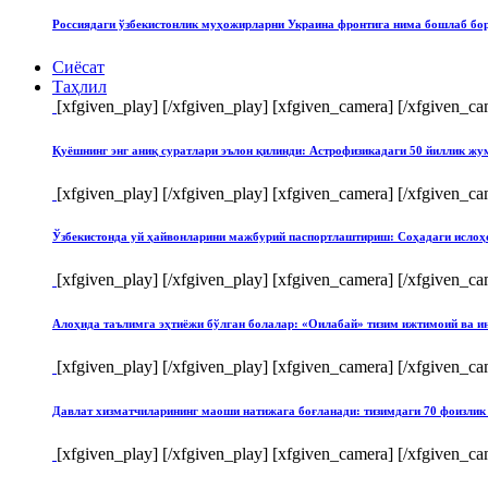
Россиядаги ўзбекистонлик муҳожирларни Украина фронтига нима бошлаб бо
Сиёсат
Таҳлил
[xfgiven_play]
[/xfgiven_play] [xfgiven_camera]
[/xfgiven_ca
Қуёшнинг энг аниқ суратлари эълон қилинди: Астрофизикадаги 50 йиллик ж
[xfgiven_play]
[/xfgiven_play] [xfgiven_camera]
[/xfgiven_ca
Ўзбекистонда уй ҳайвонларини мажбурий паспортлаштириш: Соҳадаги ислоҳ
[xfgiven_play]
[/xfgiven_play] [xfgiven_camera]
[/xfgiven_ca
Алоҳида таълимга эҳтиёжи бўлган болалар: «Оилабай» тизим ижтимоий ва и
[xfgiven_play]
[/xfgiven_play] [xfgiven_camera]
[/xfgiven_ca
Давлат хизматчиларининг маоши натижага боғланади: тизимдаги 70 фоизлик 
[xfgiven_play]
[/xfgiven_play] [xfgiven_camera]
[/xfgiven_ca