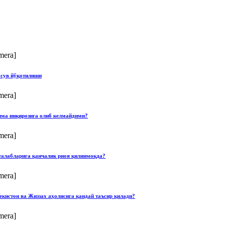
mera]
 сув йўқотилиши
mera]
илма инқирозига олиб келмайдими?
mera]
талабларига қанчалик риоя қилинмоқда?
mera]
екистон ва Жиззах аҳолисига қандай таъсир қилади?
mera]