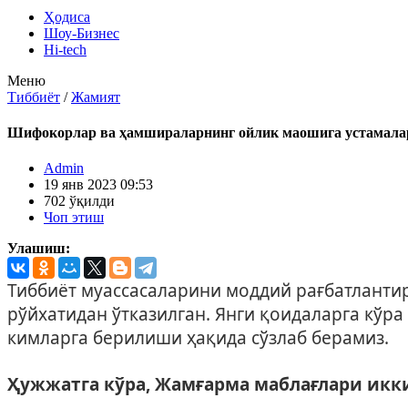
Ҳодиса
Шоу-Бизнес
Hi-tech
Меню
Тиббиёт
/
Жамият
Шифокорлар ва ҳамшираларнинг ойлик маошига устамала
Admin
19 янв 2023 09:53
702 ўқилди
Чоп этиш
Улашиш:
Тиббиёт муассасаларини моддий рағбатланти
рўйхатидан ўтказилган. Янги қоидаларга кў
кимларга берилиши ҳақида сўзлаб берамиз.
Ҳужжатга кўра, Жамғарма маблағлари икк