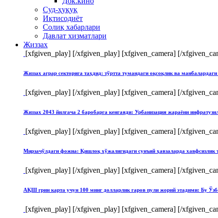
Док.кино
Суд-ҳуқуқ
Иқтисодиёт
Солиқ хабарлари
Давлат хизматлари
Жиззах
[xfgiven_play]
[/xfgiven_play] [xfgiven_camera]
[/xfgiven_ca
Жиззах аграр секторига таҳдид: тўртта тумандаги оқсоқлик ва манбалардаги
[xfgiven_play]
[/xfgiven_play] [xfgiven_camera]
[/xfgiven_ca
Жиззах 2043 йилгача 2 баробарга кенгаяди: Урбанизация жараёни инфратуз
[xfgiven_play]
[/xfgiven_play] [xfgiven_camera]
[/xfgiven_ca
Мирзачўлдаги фожиа: Қишлоқ хўжалигидаги сунъий ҳавзаларда хавфсизлик 
[xfgiven_play]
[/xfgiven_play] [xfgiven_camera]
[/xfgiven_ca
АҚШ грин карта учун 100 минг долларлик гаров пули жорий этадими: Бу Ўзб
[xfgiven_play]
[/xfgiven_play] [xfgiven_camera]
[/xfgiven_ca