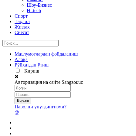
Шоу-Бизнес
Hi-tech
Спорт
Таҳлил
Жиззах
Сиёсат
Маълумотлардан фойдаланиш
Алоқа
Рўйхатдан ўтиш
Кириш
✖
Авторизация на сайте Sangzor.uz
Паролни унутдингизми?
@