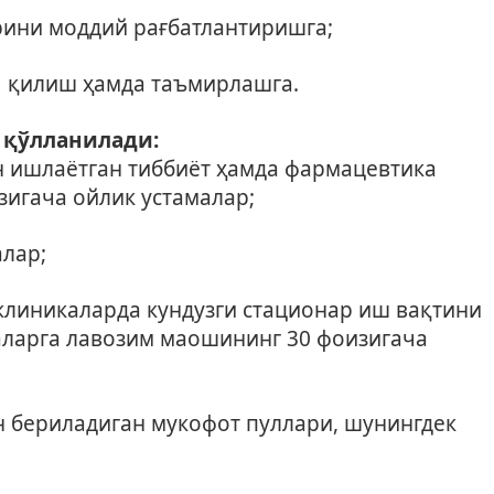
рини моддий рағбатлантиришга;
ия қилиш ҳамда таъмирлашга.
 қўлланилади:
н ишлаётган тиббиёт ҳамда фармацевтика
игача ойлик устамалар;
алар;
клиникаларда кундузги стационар иш вақтини
аларга лавозим маошининг 30 фоизигача
н бериладиган мукофот пуллари, шунингдек