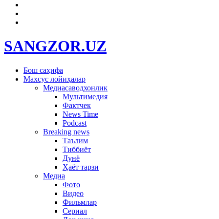
SANGZOR.UZ
Бош саҳифа
Махсус лойиҳалар
Медиасаводхонлик
Мультимедия
Фактчек
News Time
Podcast
Breaking news
Таълим
Тиббиёт
Дунё
Ҳаёт тарзи
Медиа
Фото
Видео
Фильмлар
Сериал