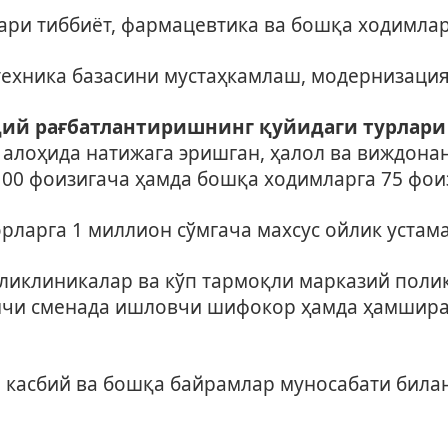
лари тиббиёт, фармацевтика ва бошқа ходимла
-техника базасини мустаҳкамлаш, модернизац
дий рағбатлантиришнинг қуйидаги турлари
 алоҳида натижага эришган, ҳалол ва виждона
00 фоизигача ҳамда бошқа ходимларга 75 фоиз
ларга 1 миллион сўмгача махсус ойлик устам
ликлиникалар ва кўп тармоқли марказий поли
кинчи сменада ишловчи шифокор ҳамда ҳамшир
 касбий ва бошқа байрамлар муносабати била