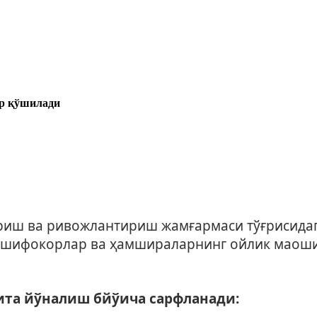
р қўшилади
риш ва ривожлантириш жамғармаси тўғрисидаг
ра шифокорлар ва ҳамшираларнинг ойлик маоши
ита йўналиш бйўича сарфланади: