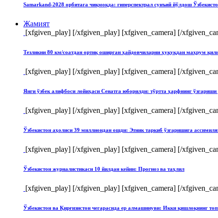
Samarkand-2028 орбитага чиқмоқда: гиперспектрал сунъий йўлдош Ўзбекист
Жамият
[xfgiven_play]
[/xfgiven_play] [xfgiven_camera]
[/xfgiven_ca
Тезликни 80 км/соатдан ортиқ оширган ҳайдовчиларни ҳуқуқдан маҳрум қи
[xfgiven_play]
[/xfgiven_play] [xfgiven_camera]
[/xfgiven_ca
Янги ўзбек алифбоси лойиҳаси Сенатга юборилди: тўртта ҳарфнинг ўзгари
[xfgiven_play]
[/xfgiven_play] [xfgiven_camera]
[/xfgiven_ca
Ўзбекистон аҳолиси 39 миллиондан ошди: Этник таркиб ўзгаришига ассимиля
[xfgiven_play]
[/xfgiven_play] [xfgiven_camera]
[/xfgiven_ca
Ўзбекистон журналистикаси 10 йилдан кейин: Прогноз ва таҳлил
[xfgiven_play]
[/xfgiven_play] [xfgiven_camera]
[/xfgiven_ca
Ўзбекистон ва Қирғизистон чегарасида ер алмашинуви: Икки қишлоқнинг т