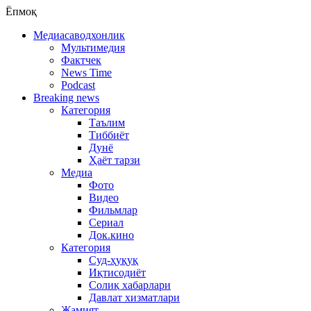
Ёпмоқ
Медиасаводхонлик
Мультимедия
Фактчек
News Time
Podcast
Breaking news
Категория
Таълим
Тиббиёт
Дунё
Ҳаёт тарзи
Медиа
Фото
Видео
Фильмлар
Сериал
Док.кино
Категория
Суд-ҳуқуқ
Иқтисодиёт
Солиқ хабарлари
Давлат хизматлари
Жамият