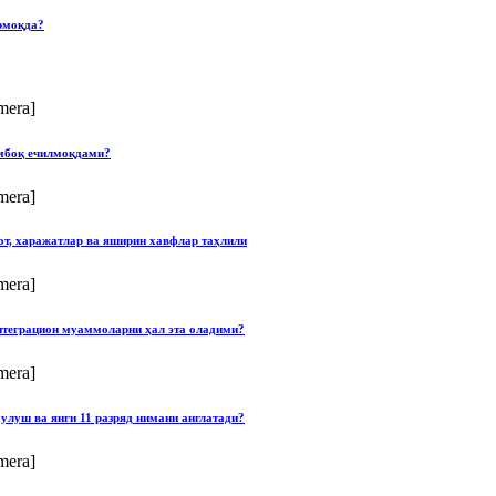
рмоқда?
mera]
умбоқ ечилмоқдами?
mera]
от, харажатлар ва яширин хавфлар таҳлили
mera]
нтеграцион муаммоларни ҳал эта оладими?
mera]
улуш ва янги 11 разряд нимани англатади?
mera]