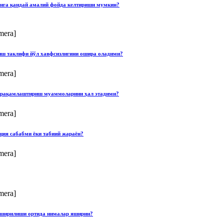
онга қандай амалий фойда келтириши мумкин?
mera]
лиш таклифи йўл хавфсизлигини ошира оладими?
mera]
ши рақамлаштириш муаммоларини ҳал этадими?
mera]
ция сабабми ёки табиий жараён?
mera]
mera]
опширилиши ортида нималар яширин?