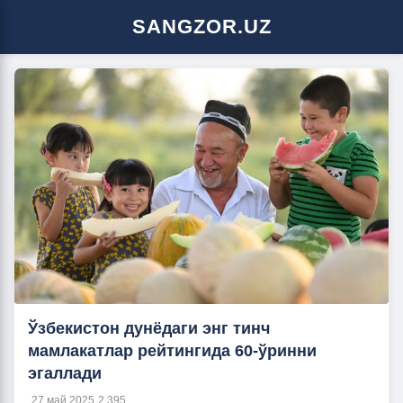
SANGZOR.UZ
Ўзбекистон дунёдаги энг тинч
мамлакатлар рейтингида 60-ўринни
эгаллади
27 май 2025
2 395