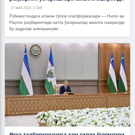
27 май 2025
2 338
Ўзбекистондаги етакчи тўлов платформалари — Humo ва
Payme раҳбариятида катта ўзгаришлар амалга оширилди.
Бу кадрлар алмашинуви...
Якка тадбиркорларга ҳам тилла буюмлари