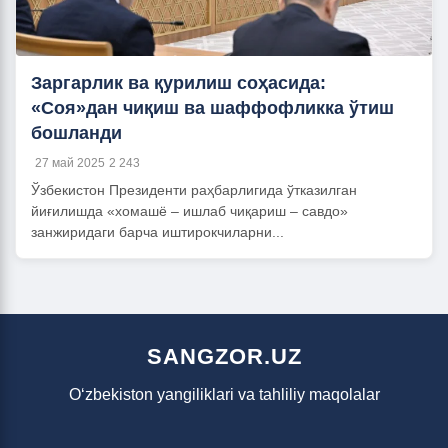
Заргарлик ва қурилиш соҳасида:
«Соя»дан чиқиш ва шаффофликка ўтиш
бошланди
27 май 2025
2 243
Ўзбекистон Президенти раҳбарлигида ўтказилган
йиғилишда «хомашё – ишлаб чиқариш – савдо»
занжиридаги барча иштирокчиларни...
SANGZOR.UZ
O‘zbekiston yangiliklari va tahliliy maqolalar