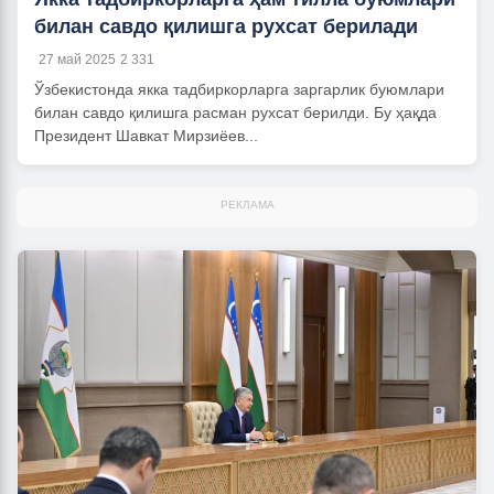
билан савдо қилишга рухсат берилади
27 май 2025
2 331
Ўзбекистонда якка тадбиркорларга заргарлик буюмлари
билан савдо қилишга расман рухсат берилди. Бу ҳақда
Президент Шавкат Мирзиёев...
РЕКЛАМА