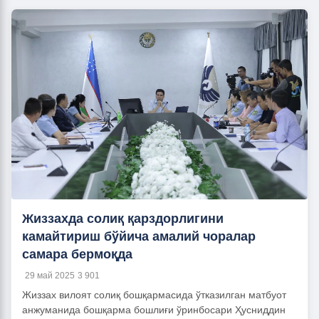
Жиззахда солиқ қарздорлигини
камайтириш бўйича амалий чоралар
самара бермоқда
29 май 2025
3 901
Жиззах вилоят солиқ бошқармасида ўтказилган матбуот
анжуманида бошқарма бошлиғи ўринбосари Ҳусниддин