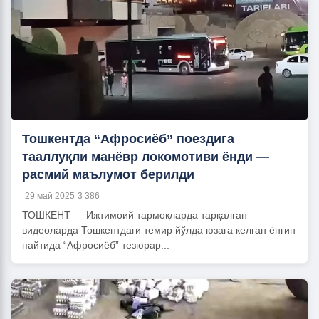
Тошкентда “Афросиёб” поездига
тааллуқли манёвр локомотиви ёнди —
расмий маълумот берилди
29 май 2025
3 386
ТОШКЕНТ — Ижтимоий тармоқларда тарқалган
видеоларда Тошкентдаги темир йўлда юзага келган ёнғин
пайтида “Афросиёб” тезюрар...