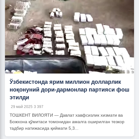
Ўзбекистонда ярим миллион долларлик
ноқонуний дори-дармонлар партияси фош
этилди
29 май 2025
3 397
ТОШКЕНТ ВИЛОЯТИ — Давлат хавфсизлик хизмати ва
Божхона қўмитаси томонидан амалга оширилган тезкор
тадбир натижасида қиймати 5,3...