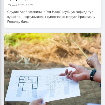
29 май 2025
3 662
Саудия Арабистонининг “Ал-Наср” клуби ўз сафида тўп
сураётган португалиялик супержаҳон юлдузи Криштиану
Роналду билан...