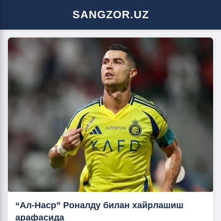
SANGZOR.UZ
“Ал-Наср” Роналду билан хайрлашиш
арафасида