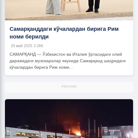
Самарқанддаги кўчалардан бирига Рим
номи берилди
29 май 2025
3 266
САМАРҚАНД — Ўзбекистон ва Италия ўртасидаги олий
даражадаги музокаралар якунида Самарқанд шаҳридаги
кўчалардан бирига Рим номи...
РЕКЛАМА