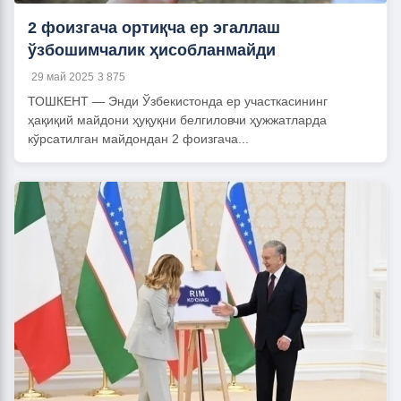
2 фоизгача ортиқча ер эгаллаш
ўзбошимчалик ҳисобланмайди
29 май 2025
3 875
ТОШКЕНТ — Энди Ўзбекистонда ер участкасининг
ҳақиқий майдони ҳуқуқни белгиловчи ҳужжатларда
кўрсатилган майдондан 2 фоизгача...