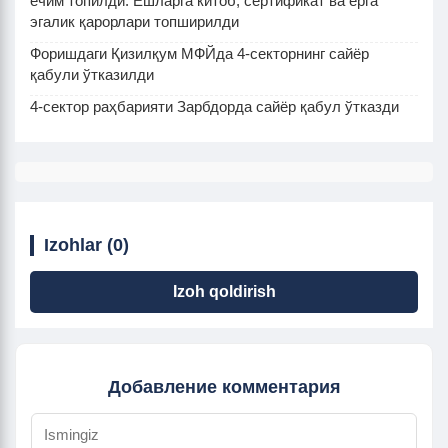
ечим топилди. Ёшларга китоб, сертификат ва ерга
эгалик қарорлари топширилди
Форишдаги Қизилқум МФЙда 4-секторнинг сайёр
қабули ўтказилди
4-сектор раҳбарияти Зарбдорда сайёр қабул ўтказди
Izohlar (0)
Izoh qoldirish
Добавление комментария