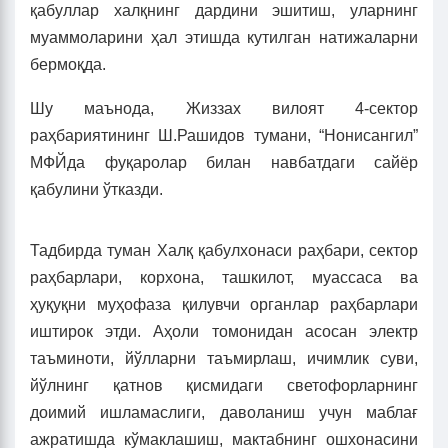
қабуллар халқнинг дардини эшитиш, уларнинг
муаммоларини ҳал этишда кутилган натижаларни
бермоқда.
Шу маънода, Жиззах вилоят 4-сектор
раҳбариятининг Ш.Рашидов тумани, “Нонисангил”
МФЙда фуқаролар билан навбатдаги сайёр
қабулини ўтказди.
Тадбирда туман Халқ қабулхонаси раҳбари, сектор
раҳбарлари, корхона, ташкилот, муассаса ва
ҳуқуқни муҳофаза қилувчи органлар раҳбарлари
иштирок этди. Аҳоли томонидан асосан электр
таъминоти, йўлларни таъмирлаш, ичимлик суви,
йўлнинг қатнов қисмидаги светофорларнинг
доимий ишламаслиги, даволаниш учун маблағ
ажратишда кўмаклашиш, мактабнинг ошхонасини