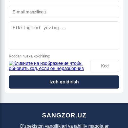
Koddan nusxa ko'chiring:
Izoh qoldirish
SANGZOR.UZ
O‘zbekiston yangiliklari va tahliliy maqolalar