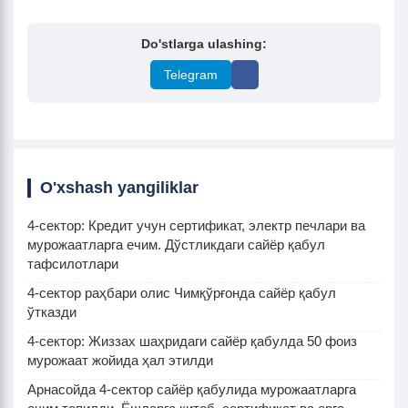
Do'stlarga ulashing:
Telegram
O'xshash yangiliklar
4-сектор: Кредит учун сертификат, электр печлари ва
мурожаатларга ечим. Дўстликдаги сайёр қабул
тафсилотлари
4-сектор раҳбари олис Чимқўрғонда сайёр қабул
ўтказди
4-сектор: Жиззах шаҳридаги сайёр қабулда 50 фоиз
мурожаат жойида ҳал этилди
Арнасойда 4-сектор сайёр қабулида мурожаатларга