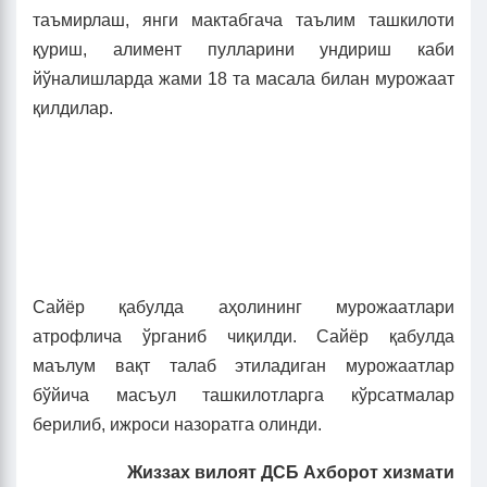
таъмирлаш, янги мактабгача таълим ташкилоти
қуриш, алимент пулларини ундириш каби
йўналишларда жами 18 та масала билан мурожаат
қилдилар.
Сайёр қабулда аҳолининг мурожаатлари
атрофлича ўрганиб чиқилди. Сайёр қабулда
маълум вақт талаб этиладиган мурожаатлар
бўйича масъул ташкилотларга кўрсатмалар
берилиб, ижроси назоратга олинди.
Жиззах вилоят ДСБ Ахборот хизмати