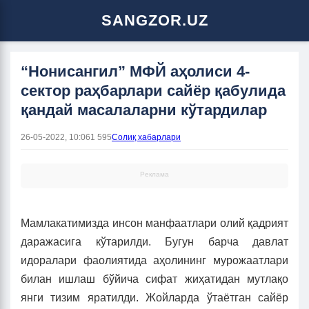
SANGZOR.UZ
“Нонисангил” МФЙ аҳолиси 4-
сектор раҳбарлари сайёр қабулида
қандай масалаларни кўтардилар
26-05-2022, 10:06
1 595
Солиқ хабарлари
Реклама
Мамлакатимизда инсон манфаатлари олий қадрият
даражасига кўтарилди. Бугун барча давлат
идоралари фаолиятида аҳолининг мурожаатлари
билан ишлаш бўйича сифат жиҳатидан мутлақо
янги тизим яратилди. Жойларда ўтаётган сайёр