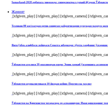
Samarkand-2028 орбитага чиқмоқда: гиперспектрал сунъий йўлдош Ўзбекист
Жамият
[xfgiven_play]
[/xfgiven_play] [xfgiven_camera]
[/xfgiven_ca
Тезликни 80 км/соатдан ортиқ оширган ҳайдовчиларни ҳуқуқдан маҳрум қи
[xfgiven_play]
[/xfgiven_play] [xfgiven_camera]
[/xfgiven_ca
Янги ўзбек алифбоси лойиҳаси Сенатга юборилди: тўртта ҳарфнинг ўзгари
[xfgiven_play]
[/xfgiven_play] [xfgiven_camera]
[/xfgiven_ca
Ўзбекистон аҳолиси 39 миллиондан ошди: Этник таркиб ўзгаришига ассимиля
[xfgiven_play]
[/xfgiven_play] [xfgiven_camera]
[/xfgiven_ca
Ўзбекистон журналистикаси 10 йилдан кейин: Прогноз ва таҳлил
[xfgiven_play]
[/xfgiven_play] [xfgiven_camera]
[/xfgiven_ca
Ўзбекистон ва Қирғизистон чегарасида ер алмашинуви: Икки қишлоқнинг т