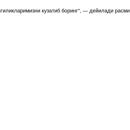
нгиликларимизни кузатиб боринг", — дейилади расми