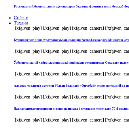
Россиядаги ўзбекистонлик муҳожирларни Украина фронтига нима бошлаб бо
Сиёсат
Таҳлил
[xfgiven_play]
[/xfgiven_play] [xfgiven_camera]
[/xfgiven_ca
Қуёшнинг энг аниқ суратлари эълон қилинди: Астрофизикадаги 50 йиллик ж
[xfgiven_play]
[/xfgiven_play] [xfgiven_camera]
[/xfgiven_ca
Ўзбекистонда уй ҳайвонларини мажбурий паспортлаштириш: Соҳадаги ислоҳ
[xfgiven_play]
[/xfgiven_play] [xfgiven_camera]
[/xfgiven_ca
Алоҳида таълимга эҳтиёжи бўлган болалар: «Оилабай» тизим ижтимоий ва и
[xfgiven_play]
[/xfgiven_play] [xfgiven_camera]
[/xfgiven_ca
Давлат хизматчиларининг маоши натижага боғланади: тизимдаги 70 фоизлик 
[xfgiven_play]
[/xfgiven_play] [xfgiven_camera]
[/xfgiven_ca