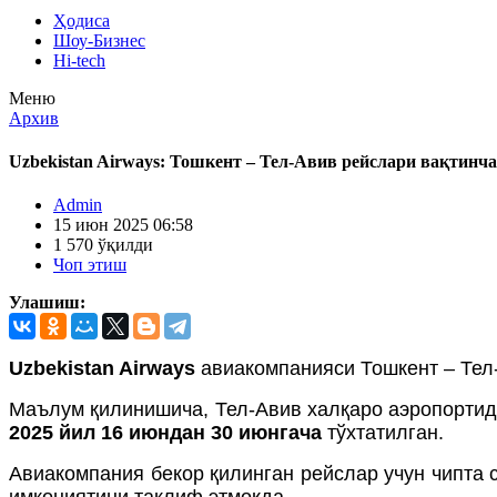
Ҳодиса
Шоу-Бизнес
Hi-tech
Меню
Архив
Uzbekistan Airways: Тошкент – Тел-Авив рейслари вақтинч
Admin
15 июн 2025 06:58
1 570 ўқилди
Чоп этиш
Улашиш:
Uzbekistan Airways
авиакомпанияси Тошкент – Тел
Маълум қилинишича, Тел-Авив халқаро аэропортид
2025 йил 16 июндан 30 июнгача
тўхтатилган.
Авиакомпания бекор қилинган рейслар учун чипта 