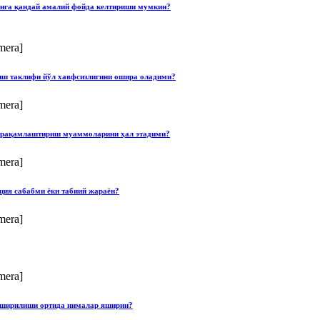
онга қандай амалий фойда келтириши мумкин?
mera]
лиш таклифи йўл хавфсизлигини ошира оладими?
mera]
ши рақамлаштириш муаммоларини ҳал этадими?
mera]
ция сабабми ёки табиий жараён?
mera]
mera]
опширилиши ортида нималар яширин?