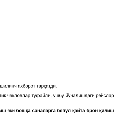
шилинч ахборот тарқатди.
лик чекловлар туфайли, ушбу йўналишдаги рейслар
лиш
ёки
бошқа саналарга бепул қайта брон қилиш