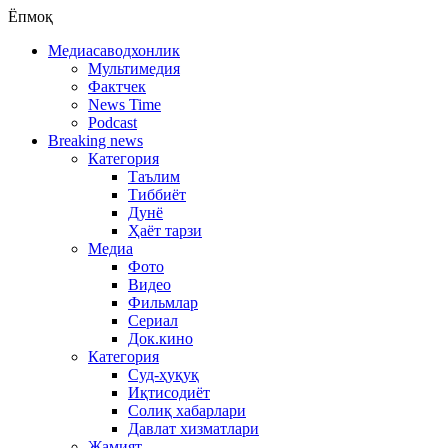
Ёпмоқ
Медиасаводхонлик
Мультимедия
Фактчек
News Time
Podcast
Breaking news
Категория
Таълим
Тиббиёт
Дунё
Ҳаёт тарзи
Медиа
Фото
Видео
Фильмлар
Сериал
Док.кино
Категория
Суд-ҳуқуқ
Иқтисодиёт
Солиқ хабарлари
Давлат хизматлари
Жамият