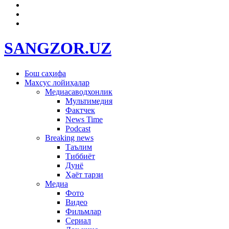
SANGZOR.UZ
Бош саҳифа
Махсус лойиҳалар
Медиасаводхонлик
Мультимедия
Фактчек
News Time
Podcast
Breaking news
Таълим
Тиббиёт
Дунё
Ҳаёт тарзи
Медиа
Фото
Видео
Фильмлар
Сериал