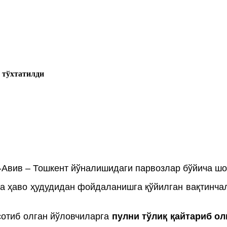
а тўхтатилди
-Авив – Тошкент йўналишидаги парвозлар бўйича шо
а ҳаво ҳудудидан фойдаланишга қўйилган вақтинча
сотиб олган йўловчиларга
пулни тўлиқ қайтариб о