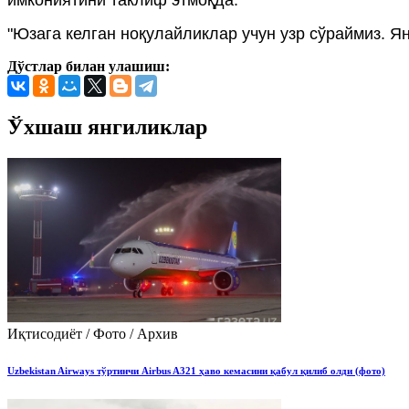
имкониятини таклиф этмоқда.
"Юзага келган ноқулайликлар учун узр сўраймиз. Я
Дўстлар билан улашиш:
Ўхшаш янгиликлар
Иқтисодиёт / Фото / Архив
Uzbekistan Airways тўртинчи Airbus A321 ҳаво кемасини қабул қилиб олди (фото)