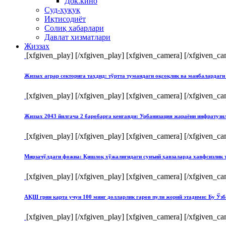
Док.кино
Суд-ҳуқуқ
Иқтисодиёт
Солиқ хабарлари
Давлат хизматлари
Жиззах
[xfgiven_play]
[/xfgiven_play] [xfgiven_camera]
[/xfgiven_ca
Жиззах аграр секторига таҳдид: тўртта тумандаги оқсоқлик ва манбалардаги
[xfgiven_play]
[/xfgiven_play] [xfgiven_camera]
[/xfgiven_ca
Жиззах 2043 йилгача 2 баробарга кенгаяди: Урбанизация жараёни инфратуз
[xfgiven_play]
[/xfgiven_play] [xfgiven_camera]
[/xfgiven_ca
Мирзачўлдаги фожиа: Қишлоқ хўжалигидаги сунъий ҳавзаларда хавфсизлик 
[xfgiven_play]
[/xfgiven_play] [xfgiven_camera]
[/xfgiven_ca
АҚШ грин карта учун 100 минг долларлик гаров пули жорий этадими: Бу Ўзб
[xfgiven_play]
[/xfgiven_play] [xfgiven_camera]
[/xfgiven_ca