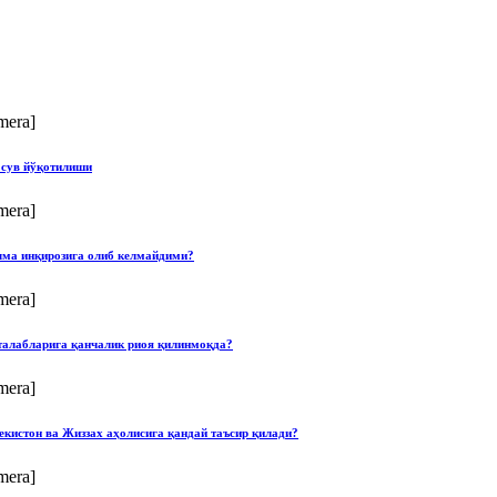
mera]
 сув йўқотилиши
mera]
илма инқирозига олиб келмайдими?
mera]
талабларига қанчалик риоя қилинмоқда?
mera]
екистон ва Жиззах аҳолисига қандай таъсир қилади?
mera]