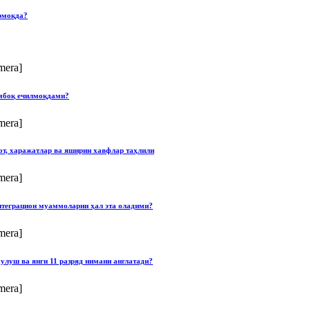
рмоқда?
mera]
умбоқ ечилмоқдами?
mera]
от, харажатлар ва яширин хавфлар таҳлили
mera]
нтеграцион муаммоларни ҳал эта оладими?
mera]
улуш ва янги 11 разряд нимани англатади?
mera]