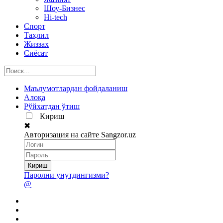
Шоу-Бизнес
Hi-tech
Спорт
Таҳлил
Жиззах
Сиёсат
Маълумотлардан фойдаланиш
Алоқа
Рўйхатдан ўтиш
Кириш
✖
Авторизация на сайте Sangzor.uz
Паролни унутдингизми?
@