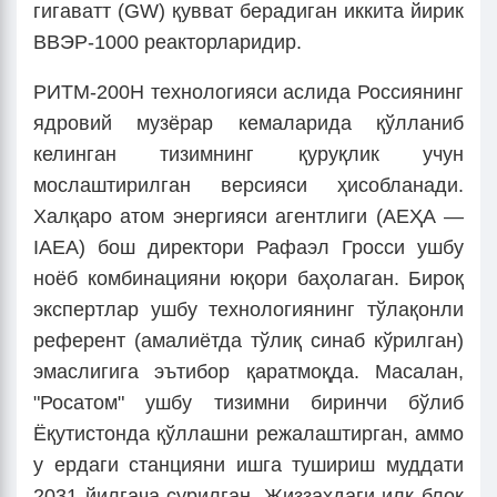
гигаватт (GW) қувват берадиган иккита йирик
ВВЭР-1000 реакторларидир.
РИТМ-200Н технологияси аслида Россиянинг
ядровий музёрар кемаларида қўлланиб
келинган тизимнинг қуруқлик учун
мослаштирилган версияси ҳисобланади.
Халқаро атом энергияси агентлиги (АЕҲА —
IAEA) бош директори Рафаэл Гросси ушбу
ноёб комбинацияни юқори баҳолаган. Бироқ
экспертлар ушбу технологиянинг тўлақонли
референт (амалиётда тўлиқ синаб кўрилган)
эмаслигига эътибор қаратмоқда. Масалан,
"Росатом" ушбу тизимни биринчи бўлиб
Ёқутистонда қўллашни режалаштирган, аммо
у ердаги станцияни ишга тушириш муддати
2031 йилгача сурилган. Жиззахдаги илк блок