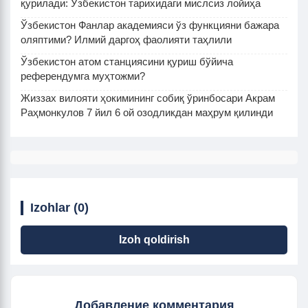
қурилади: Ўзбекистон тарихидаги мислсиз лойиҳа
Ўзбекистон Фанлар академияси ўз функцияни бажара
оляптими? Илмий даргоҳ фаолияти таҳлили
Ўзбекистон атом станциясини қуриш бўйича
референдумга муҳтожми?
Жиззах вилояти ҳокимининг собиқ ўринбосари Акрам
Раҳмонкулов 7 йил 6 ой озодликдан маҳрум қилинди
Izohlar (0)
Izoh qoldirish
Добавление комментария