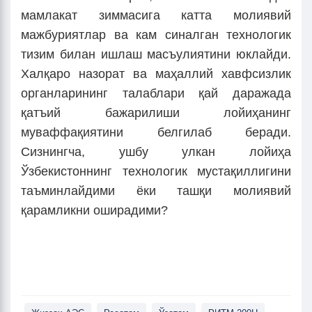
мамлакат зиммасига катта молиявий
мажбуриятлар ва кам синалган технологик
тизим билан ишлаш масъулиятини юклайди.
Халқаро назорат ва маҳаллий хавфсизлик
органларининг талаблари қай даражада
қатъий бажарилиши лойиҳанинг
муваффақиятини белгилаб беради.
Сизнингча, ушбу улкан лойиҳа
Ўзбекистоннинг технологик мустақиллигини
таъминлайдими ёки ташқи молиявий
қарамликни оширадими?