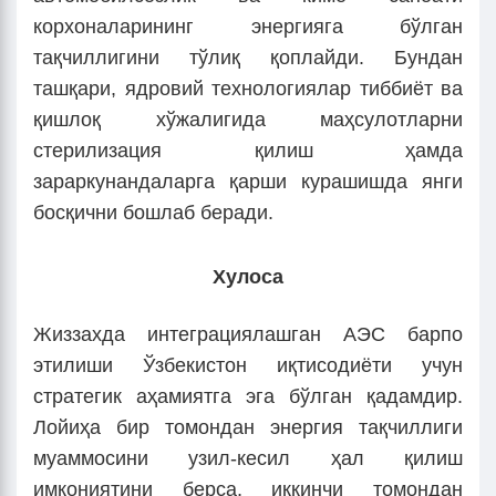
корхоналарининг энергияга бўлган
тақчиллигини тўлиқ қоплайди. Бундан
ташқари, ядровий технологиялар тиббиёт ва
қишлоқ хўжалигида маҳсулотларни
стерилизация қилиш ҳамда
зараркунандаларга қарши курашишда янги
босқични бошлаб беради.
Хулоса
Жиззахда интеграциялашган АЭС барпо
этилиши Ўзбекистон иқтисодиёти учун
стратегик аҳамиятга эга бўлган қадамдир.
Лойиҳа бир томондан энергия тақчиллиги
муаммосини узил-кесил ҳал қилиш
имкониятини берса, иккинчи томондан