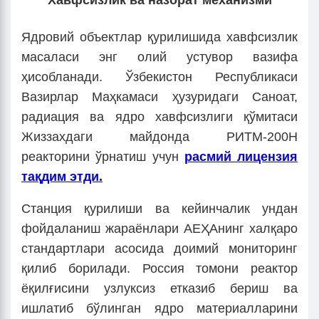
Хавфсизлик ва назорат механизми
Ядровий объектлар қурилишида хавфсизлик
масаласи энг олий устувор вазифа
ҳисобланади. Ўзбекистон Республикаси
Вазирлар Маҳкамаси ҳузуридаги Саноат,
радиация ва ядро хавфсизлиги қўмитаси
Жиззахдаги майдонда РИТМ-200Н
реакторини ўрнатиш учун
расмий лицензия
тақдим этди.
Станция қурилиши ва кейинчалик ундан
фойдаланиш жараёнлари АЕҲАнинг халқаро
стандартлари асосида доимий мониторинг
қилиб борилади. Россия томони реактор
ёқилғисини узлуксиз етказиб бериш ва
ишлатиб бўлинган ядро материалларини