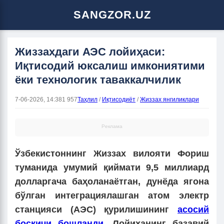
SANGZOR.UZ
Жиззахдаги АЭС лойиҳаси:
Иқтисодий юксалиш имкониятими
ёки технологик таваккалчилик
7-06-2026, 14:38
1 957
Таҳлил
/
Иқтисодиёт
/
Жиззах янгиликлари
Реклама
Ўзбекистоннинг Жиззах вилояти Фориш
туманида умумий қиймати 9,5 миллиард
долларгача баҳоланаётган, дунёда ягона
бўлган интеграциялашган атом электр
станцияси (АЭС) қурилишининг
асосий
босқичи бошланди
. Лойиҳанинг базавий