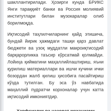
шакллантирилади. Ҳозирги кунда БРИКС
Янги тараққиёт банки ва Россия молиявий
институтлари билан музокаралар олиб
борилмоқда.
Иқтисодий таҳлилчиларнинг қайд этишича,
бундай йирик ҳажмдаги ташқи қарз давлат
бюджети ва узоқ муддатли макроиқтисодий
барқарорликка таъсир кўрсатмай қолмайди.
Лойиҳа қийматини маҳаллийлаштириш, яъни
қурилиш материаллари ва ишчи кучини ички
бозордан жалб қилиш ҳисобига пасайтириш
кўзда тутилган. Бу эса ўз навбатида
маҳаллий пудратчи корхоналар учун катта
иқтисодий имкониятдир.