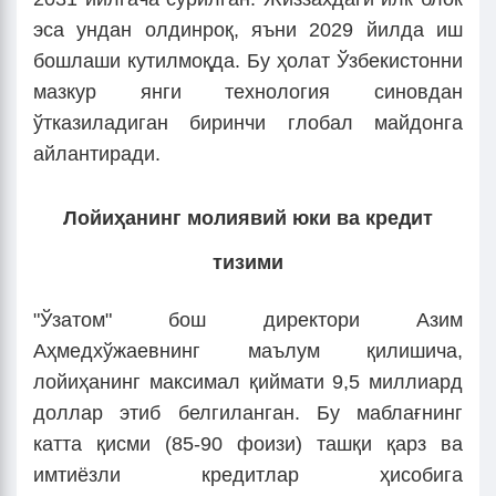
эса ундан олдинроқ, яъни 2029 йилда иш
бошлаши кутилмоқда. Бу ҳолат Ўзбекистонни
мазкур янги технология синовдан
ўтказиладиган биринчи глобал майдонга
айлантиради.
Лойиҳанинг молиявий юки ва кредит
тизими
"Ўзатом" бош директори Азим
Аҳмедхўжаевнинг маълум қилишича,
лойиҳанинг максимал қиймати 9,5 миллиард
доллар этиб белгиланган. Бу маблағнинг
катта қисми (85-90 фоизи) ташқи қарз ва
имтиёзли кредитлар ҳисобига