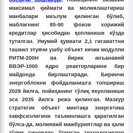
максимал қиймати ва молиялаштириш
манбалари маълум қилинган бўлиб,
маблағнинг 85-90 фоизи хорижий
кредитлар ҳисобидан қопланиши кўзда
тутилган. Умумий қуввати 2,1 гигаваттни
ташкил этувчи ушбу объект кичик модулли
РИТМ-200Н ва йирик анъанавий
ВВЭР-1000 ядро реакторларини бир
майдонда бирлаштиради. Биринчи
энергоблокни фойдаланишга топшириш
2029 йилга, лойиҳанинг тўлиқ якунланиши
эса 2035 йилга режа қилинган. Мазкур
стратегик объект минтақа энергетика
хавфсизлигини таъминлашга қаратилган
бўлса-да, молиявий мажбуриятлар ва ҳали
тўлиқ синовдан ўтмаган технологиялар