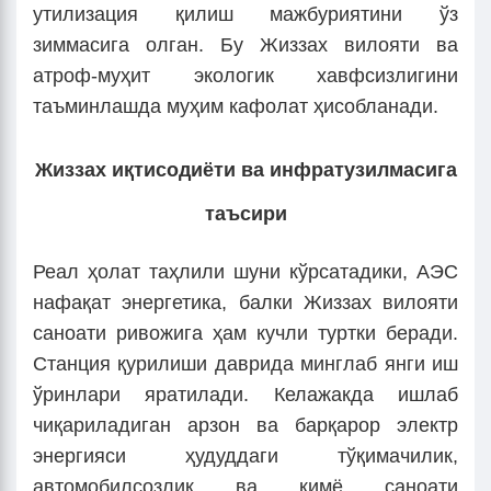
утилизация қилиш мажбуриятини ўз
зиммасига олган. Бу Жиззах вилояти ва
атроф-муҳит экологик хавфсизлигини
таъминлашда муҳим кафолат ҳисобланади.
Жиззах иқтисодиёти ва инфратузилмасига
таъсири
Реал ҳолат таҳлили шуни кўрсатадики, АЭС
нафақат энергетика, балки Жиззах вилояти
саноати ривожига ҳам кучли туртки беради.
Станция қурилиши даврида минглаб янги иш
ўринлари яратилади. Келажакда ишлаб
чиқариладиган арзон ва барқарор электр
энергияси ҳудуддаги тўқимачилик,
автомобилсозлик ва кимё саноати