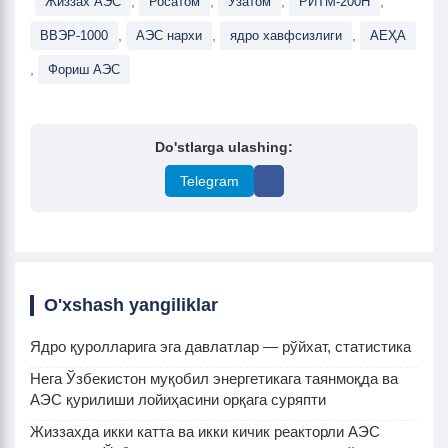
,
,
,
,
Жиззах АЭС
Росатом
Ўзатом
РИТМ-200Н
,
,
,
ВВЭР-1000
АЭС нархи
ядро хавфсизлиги
АЕҲА
,
Фориш АЭС
Do'stlarga ulashing:
Telegram
O'xshash yangiliklar
Ядро қуролларига эга давлатлар — рўйхат, статистика
Нега Ўзбекистон муқобил энергетикага таянмоқда ва
АЭС қурилиши лойиҳасини орқага суряпти
Жиззахда икки катта ва икки кичик реакторли АЭС