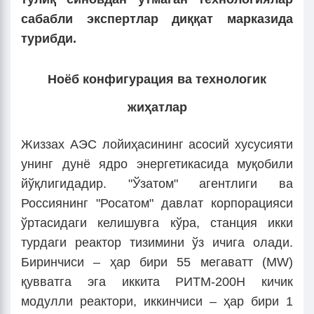
сабабли экспертлар диққат марказида
турибди.
Ноёб конфигурация ва технологик
жиҳатлар
Жиззах АЭС лойиҳасининг асосий хусусияти
унинг дунё ядро энергетикасида муқобили
йўқлигидадир. "Ўзатом" агентлиги ва
Россиянинг "Росатом" давлат корпорацияси
ўртасидаги келишувга кўра, станция икки
турдаги реактор тизимини ўз ичига олади.
Биринчиси – ҳар бири 55 мегаватт (MW)
қувватга эга иккита РИТМ-200Н кичик
модулли реактори, иккинчиси – ҳар бири 1