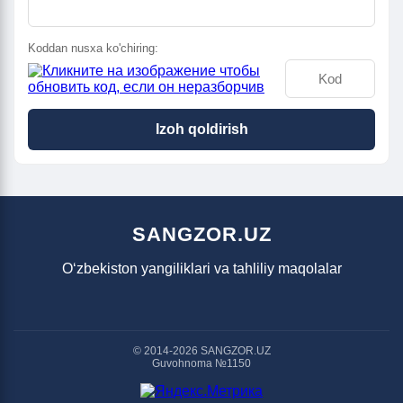
Koddan nusxa ko'chiring:
Izoh qoldirish
SANGZOR.UZ
O‘zbekiston yangiliklari va tahliliy maqolalar
© 2014-2026 SANGZOR.UZ
Guvohnoma №1150