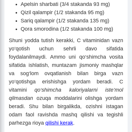
Apelsin sharbati (3/4 stakanda 93 mg)
Qizil qalampir (1/2 stakanda 95 mg)
Sariq qalampir (1/2 stakanda 135 mg)
Qora smorodina (1/2 stakanda 100 mg)
Shuni yodda tutish kerakki, C vitaminidan vazn
yo‘qotish uchun sehrli davo sifatida
foydalanilmaydi. Ammo uni qo‘shimcha vosita
sifatida ishlatish, muntazam jismoniy mashqlar
va sog‘lom ovqatlanish bilan birga vazn
yo‘qotishga erishishga yordam beradi. C
vitamini
qo‘shimcha kaloriyalarni iste’mol
qilmasdan
ozuqa moddalarini olishga yordam
beradi. Shu bilan birgalikda, ozishni istagan
odam faol ravishda mashq qilishi va tegishli
parhezga rioya
qilishi kerak
.