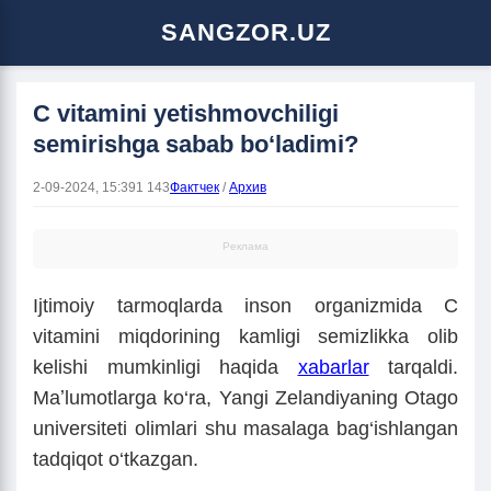
SANGZOR.UZ
C vitamini yetishmovchiligi
semirishga sabab bo‘ladimi?
2-09-2024, 15:39
1 143
Фактчек
/
Архив
Реклама
Ijtimoiy tarmoqlarda inson organizmida C
vitamini miqdorining kamligi semizlikka olib
kelishi mumkinligi haqida
xabarlar
tarqaldi.
Maʼlumotlarga ko‘ra, Yangi Zelandiyaning Otago
universiteti olimlari shu masalaga bag‘ishlangan
tadqiqot o‘tkazgan.