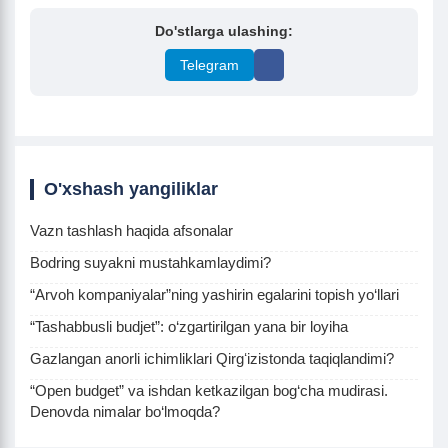
Do'stlarga ulashing:
Telegram
O'xshash yangiliklar
Vazn tashlash haqida afsonalar
Bodring suyakni mustahkamlaydimi?
“Arvoh kompaniyalar”ning yashirin egalarini topish yo‘llari
“Tashabbusli budjet”: o‘zgartirilgan yana bir loyiha
Gazlangan anorli ichimliklari Qirgʻizistonda taqiqlandimi?
“Open budget” va ishdan ketkazilgan bog‘cha mudirasi.
Denovda nimalar bo‘lmoqda?