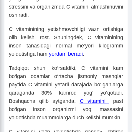
stressini va organizmda C vitamini almashinuvini
oshiradi.
C vitaminining yetishmovchiligi vazn ortishiga
olib kelishi rost. Shuningdek, C vitaminining
inson tanasidagi normal me’yori kilogramm
yo‘qotishga ham
yordam beradi
.
Tadqiqot shuni ko‘rsatdiki, C vitamini kam
bo‘lgan odamlar o‘rtacha jismoniy mashqlar
paytida C vitamini yetarli darajada bo‘lganlarga
qaraganda 30% kamroq yog‘ yo‘qotadi.
Boshqacha qilib aytganda,
C vitamini
past
bo‘lgan inson organizmi yog‘ massasini
yo‘qotishda muammolarga duch kelishi mumkin.
C vitamini vazn yo‘qotishda qanday ishtirok