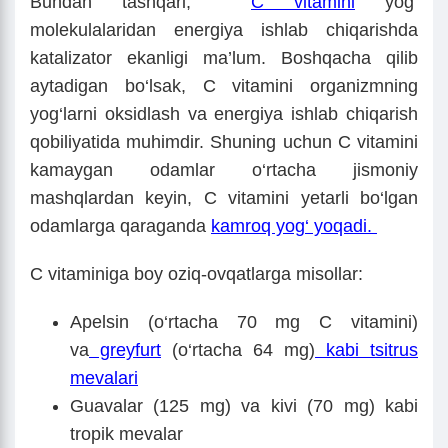
Bundan tashqari,
C vitamini
yog‘
molekulalaridan energiya ishlab chiqarishda
katalizator ekanligi ma’lum. Boshqacha qilib
aytadigan bo‘lsak, C vitamini organizmning
yog‘larni oksidlash va energiya ishlab chiqarish
qobiliyatida muhimdir. Shuning uchun C vitamini
kamaygan odamlar o‘rtacha jismoniy
mashqlardan keyin, C vitamini yetarli bo‘lgan
odamlarga qaraganda
kamroq yog‘ yoqadi.
C vitaminiga boy oziq-ovqatlarga misollar:
Apelsin (o‘rtacha 70 mg C vitamini)
va
greyfurt
(o‘rtacha 64 mg)
kabi tsitrus
mevalari
Guavalar (125 mg) va kivi (70 mg) kabi
tropik mevalar