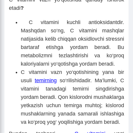
etadi
?
C vitamini kuchli antioksidantdir.
Mashqdan so‘ng, C vitamini mashqlar
natijasida kelib chiqqan oksidlovchi stressni
bartaraf etishga yordam beradi. Bu
metabolizmni tezlashtirishi va ko‘proq
kaloriyalarni yo‘qotishga yordam beradi.
C vitamini vazn yo‘qotishining yana bir
usuli
temirning
so‘rilishidadir. Ma’lumki, C
vitamini tanadagi temirni singdirishga
yordam beradi. Qon kislorodni mushaklarga
yetkazish uchun temirga muhtoj; kislorod
mushaklarning yanada samarali ishlashiga
va ko‘proq yog‘ yoqilishiga yordam beradi.