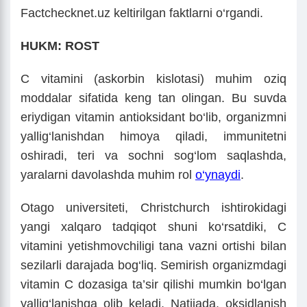
Factchecknet.uz keltirilgan faktlarni o‘rgandi.
HUKM: ROST
C vitamini (askorbin kislotasi) muhim oziq
moddalar sifatida keng tan olingan. Bu suvda
eriydigan vitamin antioksidant bo‘lib, organizmni
yallig‘lanishdan himoya qiladi, immunitetni
oshiradi, teri va sochni sog‘lom saqlashda,
yaralarni davolashda muhim rol
o‘ynaydi
.
Otago universiteti, Christchurch ishtirokidagi
yangi xalqaro tadqiqot shuni ko‘rsatdiki, C
vitamini yetishmovchiligi tana vazni ortishi bilan
sezilarli darajada bog‘liq. Semirish organizmdagi
vitamin C dozasiga ta’sir qilishi mumkin bo‘lgan
yallig‘lanishga olib keladi. Natijada, oksidlanish