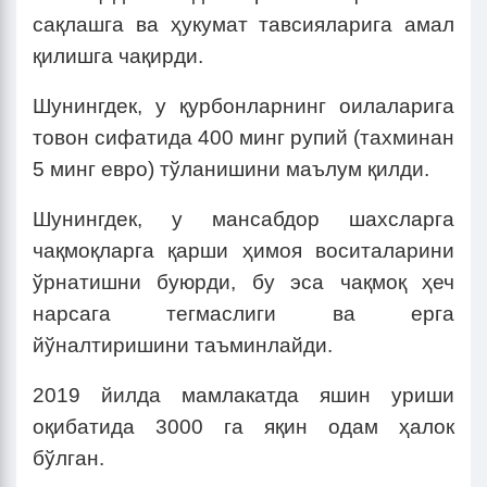
сақлашга ва ҳукумат тавсияларига амал
қилишга чақирди.
Шунингдек, у қурбонларнинг оилаларига
товон сифатида 400 минг рупий (тахминан
5 минг евро) тўланишини маълум қилди.
Шунингдек, у мансабдор шахсларга
чақмоқларга қарши ҳимоя воситаларини
ўрнатишни буюрди, бу эса чақмоқ ҳеч
нарсага тегмаслиги ва ерга
йўналтиришини таъминлайди.
2019 йилда мамлакатда яшин уриши
оқибатида 3000 га яқин одам ҳалок
бўлган.