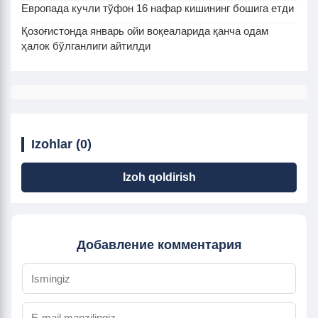
Европада кучли тўфон 16 нафар кишининг бошига етди
Қозоғистонда январь ойи воқеаларида қанча одам
ҳалок бўлганлиги айтилди
Izohlar (0)
Izoh qoldirish
Добавление комментария