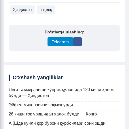
,
Ҳиндистон
чақмоқ
Do'stlarga ulashing:
Telegram
O'xshash yangiliklar
Янги таъмирланган кўприк қулашида 120 киши ҳалок
бўлди — Ҳиндистон
Эйфел минорасини чақмоқ урди
26 киши ток уришидан ҳалок бўлди — Конго
АҚШда кучли қор бўрони қурбонлари сони ошди