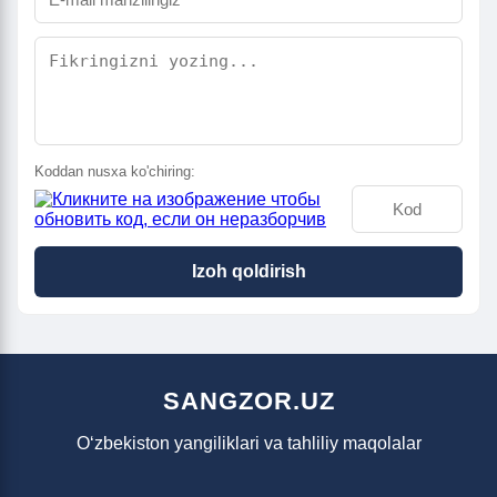
Koddan nusxa ko'chiring:
Izoh qoldirish
SANGZOR.UZ
O‘zbekiston yangiliklari va tahliliy maqolalar