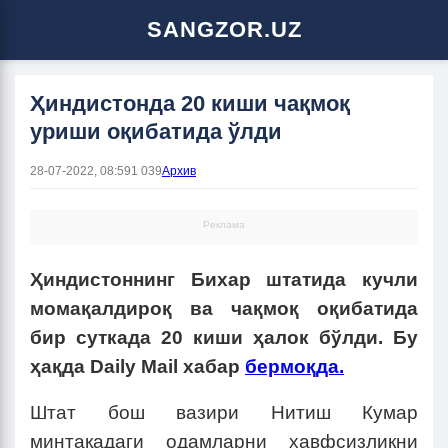
SANGZOR.UZ
Ҳиндистонда 20 киши чақмоқ
уриши оқибатида ўлди
28-07-2022, 08:59
1 039
Архив
Реклама
Ҳиндистоннинг Бихар штатида кучли
момақалдироқ ва чақмоқ оқибатида
бир суткада 20 киши ҳалок бўлди. Бу
ҳақда Daily Mail хабар
бермоқда.
Штат бош вазири Нитиш Кумар
минтақадаги одамларни хавфсизликни