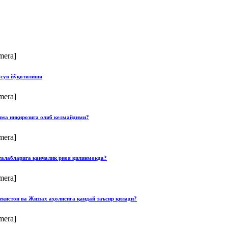
mera]
 сув йўқотилиши
mera]
илма инқирозига олиб келмайдими?
mera]
талабларига қанчалик риоя қилинмоқда?
mera]
екистон ва Жиззах аҳолисига қандай таъсир қилади?
mera]