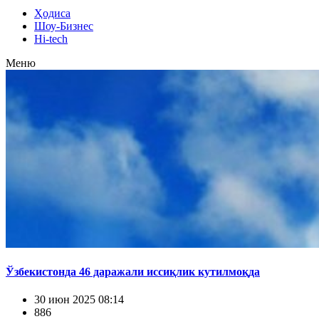
Ҳодиса
Шоу-Бизнес
Hi-tech
Меню
Ўзбекистонда 46 даражали иссиқлик кутилмоқда
30 июн 2025 08:14
886