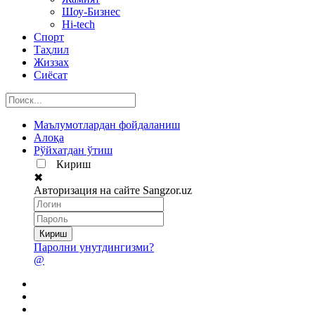
Шоу-Бизнес
Hi-tech
Спорт
Таҳлил
Жиззах
Сиёсат
Маълумотлардан фойдаланиш
Алоқа
Рўйхатдан ўтиш
Кириш
✖
Авторизация на сайте Sangzor.uz
Паролни унутдингизми?
@