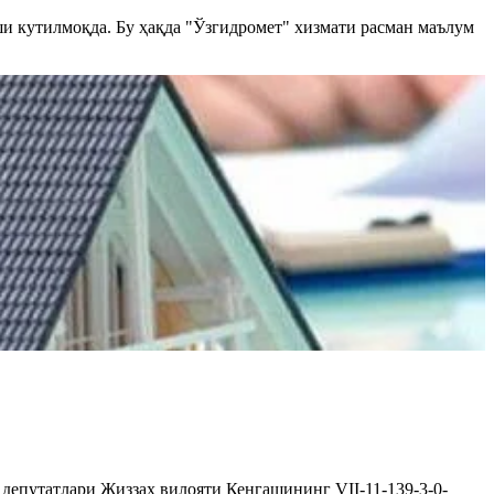
ши кутилмоқда. Бу ҳақда "Ўзгидромет" хизмати расман маълум
 депутатлари Жиззах вилояти Кенгашининг VII-11-139-3-0-