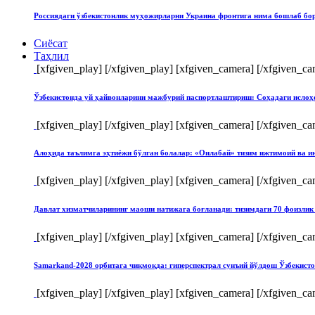
Россиядаги ўзбекистонлик муҳожирларни Украина фронтига нима бошлаб бо
Сиёсат
Таҳлил
[xfgiven_play]
[/xfgiven_play] [xfgiven_camera]
[/xfgiven_ca
Ўзбекистонда уй ҳайвонларини мажбурий паспортлаштириш: Соҳадаги ислоҳ
[xfgiven_play]
[/xfgiven_play] [xfgiven_camera]
[/xfgiven_ca
Алоҳида таълимга эҳтиёжи бўлган болалар: «Оилабай» тизим ижтимоий ва и
[xfgiven_play]
[/xfgiven_play] [xfgiven_camera]
[/xfgiven_ca
Давлат хизматчиларининг маоши натижага боғланади: тизимдаги 70 фоизлик 
[xfgiven_play]
[/xfgiven_play] [xfgiven_camera]
[/xfgiven_ca
Samarkand-2028 орбитага чиқмоқда: гиперспектрал сунъий йўлдош Ўзбекист
[xfgiven_play]
[/xfgiven_play] [xfgiven_camera]
[/xfgiven_ca