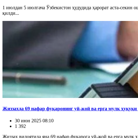
1 июлдан 5 июлгача Ўзбекистон ҳудудида ҳарорат аста-секин о
қилди...
Жиззахда 69 нафар фуқаронинг уй-жой ва ерга мулк ҳуқуқи
30 июн 2025 08:10
1 392
Жиззах вилоятида яна 69 нафар фуқарога уй-жой ва ерга мулк 