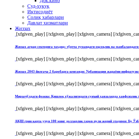
Док.кино
Суд-ҳуқуқ
Иқтисодиёт
Солиқ хабарлари
Давлат хизматлари
Жиззах
[xfgiven_play]
[/xfgiven_play] [xfgiven_camera]
[/xfgiven_ca
Жиззах аграр секторига таҳдид: тўртта тумандаги оқсоқлик ва манбалардаги
[xfgiven_play]
[/xfgiven_play] [xfgiven_camera]
[/xfgiven_ca
Жиззах 2043 йилгача 2 баробарга кенгаяди: Урбанизация жараёни инфратуз
[xfgiven_play]
[/xfgiven_play] [xfgiven_camera]
[/xfgiven_ca
Мирзачўлдаги фожиа: Қишлоқ хўжалигидаги сунъий ҳавзаларда хавфсизлик 
[xfgiven_play]
[/xfgiven_play] [xfgiven_camera]
[/xfgiven_ca
АҚШ грин карта учун 100 минг долларлик гаров пули жорий этадими: Бу Ўзб
[xfgiven_play]
[/xfgiven_play] [xfgiven_camera]
[/xfgiven_ca