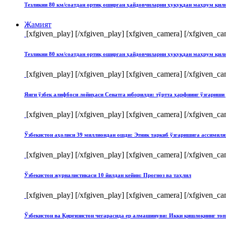
Тезликни 80 км/соатдан ортиқ оширган ҳайдовчиларни ҳуқуқдан маҳрум қи
Жамият
[xfgiven_play]
[/xfgiven_play] [xfgiven_camera]
[/xfgiven_ca
Тезликни 80 км/соатдан ортиқ оширган ҳайдовчиларни ҳуқуқдан маҳрум қи
[xfgiven_play]
[/xfgiven_play] [xfgiven_camera]
[/xfgiven_ca
Янги ўзбек алифбоси лойиҳаси Сенатга юборилди: тўртта ҳарфнинг ўзгари
[xfgiven_play]
[/xfgiven_play] [xfgiven_camera]
[/xfgiven_ca
Ўзбекистон аҳолиси 39 миллиондан ошди: Этник таркиб ўзгаришига ассимиля
[xfgiven_play]
[/xfgiven_play] [xfgiven_camera]
[/xfgiven_ca
Ўзбекистон журналистикаси 10 йилдан кейин: Прогноз ва таҳлил
[xfgiven_play]
[/xfgiven_play] [xfgiven_camera]
[/xfgiven_ca
Ўзбекистон ва Қирғизистон чегарасида ер алмашинуви: Икки қишлоқнинг т