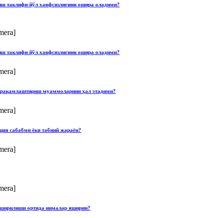
лиш таклифи йўл хавфсизлигини ошира оладими?
mera]
лиш таклифи йўл хавфсизлигини ошира оладими?
mera]
ши рақамлаштириш муаммоларини ҳал этадими?
mera]
ция сабабми ёки табиий жараён?
mera]
mera]
опширилиши ортида нималар яширин?