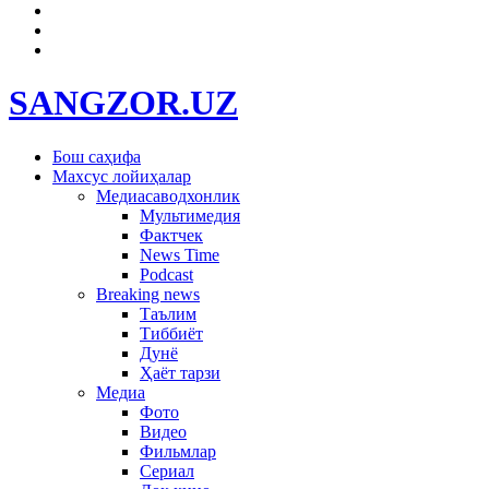
SANGZOR.UZ
Бош саҳифа
Махсус лойиҳалар
Медиасаводхонлик
Мультимедия
Фактчек
News Time
Podcast
Breaking news
Таълим
Тиббиёт
Дунё
Ҳаёт тарзи
Медиа
Фото
Видео
Фильмлар
Сериал