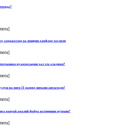
рмоқда?
mera]
от, харажатлар ва яширин хавфлар таҳлили
mera]
нтеграцион муаммоларни ҳал эта оладими?
mera]
улуш ва янги 11 разряд нимани англатади?
mera]
онга қандай амалий фойда келтириши мумкин?
mera]