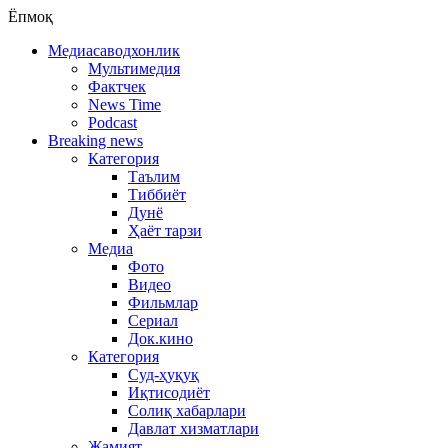
Ёпмоқ
Медиасаводхонлик
Мультимедия
Фактчек
News Time
Podcast
Breaking news
Категория
Таълим
Тиббиёт
Дунё
Ҳаёт тарзи
Медиа
Фото
Видео
Фильмлар
Сериал
Док.кино
Категория
Суд-ҳуқуқ
Иқтисодиёт
Солиқ хабарлари
Давлат хизматлари
Жамият