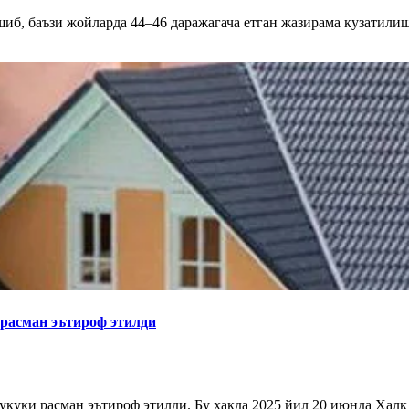
шиб, баъзи жойларда 44–46 даражагача етган жазирама кузатили
 расман эътироф этилди
ҳуқуқи расман эътироф этилди. Бу ҳақда 2025 йил 20 июнда Халқ