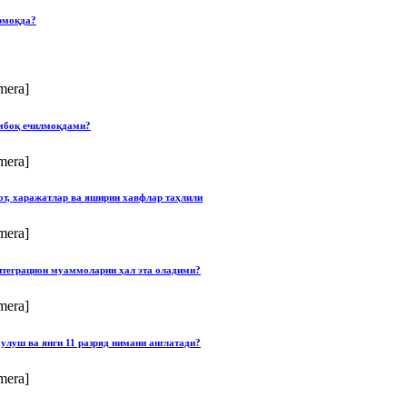
рмоқда?
mera]
умбоқ ечилмоқдами?
mera]
от, харажатлар ва яширин хавфлар таҳлили
mera]
нтеграцион муаммоларни ҳал эта оладими?
mera]
улуш ва янги 11 разряд нимани англатади?
mera]