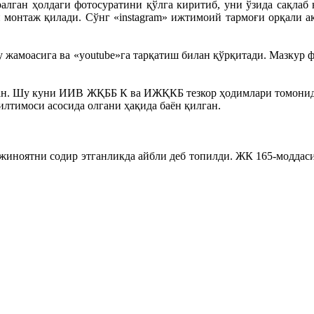
алган ҳолдаги фотосуратини қўлга киритиб, уни ўзида сақлаб 
 монтаж қилади. Сўнг «instagram» ижтимоий тармоғи орқали ак
 жамоасига ва «youtube»га тарқатиш билан қўрқитади. Мазкур ф
ган. Шу куни ИИВ ЖҚББ К ва ИЖҚКБ тезкор ҳодимлари томонида
лтимоси асосида олгани ҳақида баён қилган.
жиноятни содир этганликда айбли деб топилди. ЖК 165-моддас