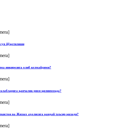
mera]
 сув йўқотилиши
mera]
илма инқирозига олиб келмайдими?
mera]
талабларига қанчалик риоя қилинмоқда?
mera]
екистон ва Жиззах аҳолисига қандай таъсир қилади?
mera]