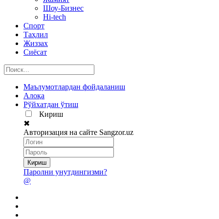
Шоу-Бизнес
Hi-tech
Спорт
Таҳлил
Жиззах
Сиёсат
Маълумотлардан фойдаланиш
Алоқа
Рўйхатдан ўтиш
Кириш
✖
Авторизация на сайте Sangzor.uz
Паролни унутдингизми?
@