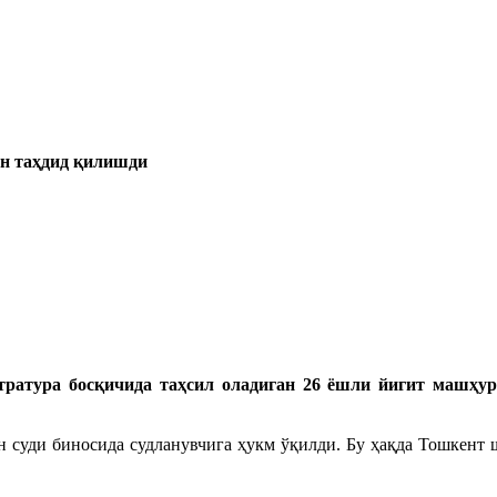
ан таҳдид қилишди
тратура босқичида таҳсил оладиган 26 ёшли йигит машҳу
 суди биносида судланувчига ҳукм ўқилди. Бу ҳақда Тошкент