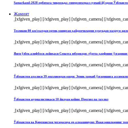
Samarkand-2028 орбитага чиқмоқда: гиперспектрал сунъий йўлдош Ўзбекист
Жамият
[xfgiven_play]
[/xfgiven_play] [xfgiven_camera]
[/xfgiven_ca
Тезликни 80 км/соатдан ортиқ оширган ҳайдовчиларни ҳуқуқдан маҳрум қи
[xfgiven_play]
[/xfgiven_play] [xfgiven_camera]
[/xfgiven_ca
Янги ўзбек алифбоси лойиҳаси Сенатга юборилди: тўртта ҳарфнинг ўзгари
[xfgiven_play]
[/xfgiven_play] [xfgiven_camera]
[/xfgiven_ca
Ўзбекистон аҳолиси 39 миллиондан ошди: Этник таркиб ўзгаришига ассимиля
[xfgiven_play]
[/xfgiven_play] [xfgiven_camera]
[/xfgiven_ca
Ўзбекистон журналистикаси 10 йилдан кейин: Прогноз ва таҳлил
[xfgiven_play]
[/xfgiven_play] [xfgiven_camera]
[/xfgiven_ca
Ўзбекистон ва Қирғизистон чегарасида ер алмашинуви: Икки қишлоқнинг т