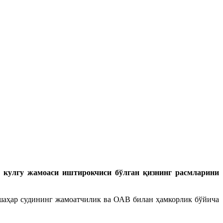
р кулгу жамоаси иштирокчиси бўлган қизнинг расмларини
 шаҳар судининг жамоатчилик ва ОАВ билан ҳамкорлик бўйича