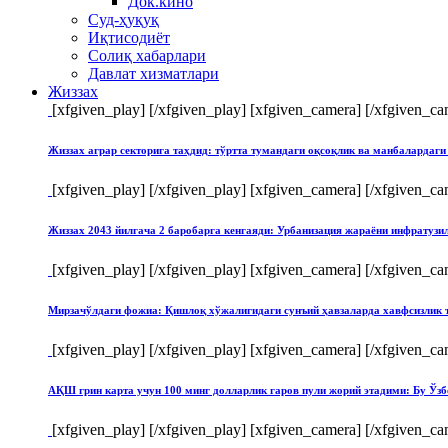
Док.кино
Суд-ҳуқуқ
Иқтисодиёт
Солиқ хабарлари
Давлат хизматлари
Жиззах
[xfgiven_play]
[/xfgiven_play] [xfgiven_camera]
[/xfgiven_ca
Жиззах аграр секторига таҳдид: тўртта тумандаги оқсоқлик ва манбалардаги
[xfgiven_play]
[/xfgiven_play] [xfgiven_camera]
[/xfgiven_ca
Жиззах 2043 йилгача 2 баробарга кенгаяди: Урбанизация жараёни инфратуз
[xfgiven_play]
[/xfgiven_play] [xfgiven_camera]
[/xfgiven_ca
Мирзачўлдаги фожиа: Қишлоқ хўжалигидаги сунъий ҳавзаларда хавфсизлик 
[xfgiven_play]
[/xfgiven_play] [xfgiven_camera]
[/xfgiven_ca
АҚШ грин карта учун 100 минг долларлик гаров пули жорий этадими: Бу Ўзб
[xfgiven_play]
[/xfgiven_play] [xfgiven_camera]
[/xfgiven_ca