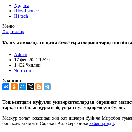
Ҳодиса
Шоу-Бизнес
Hi-tech
Меню
Ҳодисалар
Кулгу жамоасидаги қизга беҳаё суратларини тарқатиш бил
Admin
17 фев 2021 12:29
1 432 ўқилди
Чоп этиш
Улашиш:
Тошкентдаги нуфузли университетлардан бирининг магис
тарқатиш билан қўрқитиб, ундан пул ундирмоқчи бўлди.
Мазкур ҳолат юзасидан жиноят ишлари бўйича Миробод туман
бош консультанти Садоқат Аллаберганова
хабар қилди
.