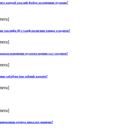
онга қандай амалий фойда келтириши мумкин?
mera]
лиш таклифи йўл хавфсизлигини ошира оладими?
mera]
ши рақамлаштириш муаммоларини ҳал этадими?
mera]
ция сабабми ёки табиий жараён?
mera]
mera]
опширилиши ортида нималар яширин?