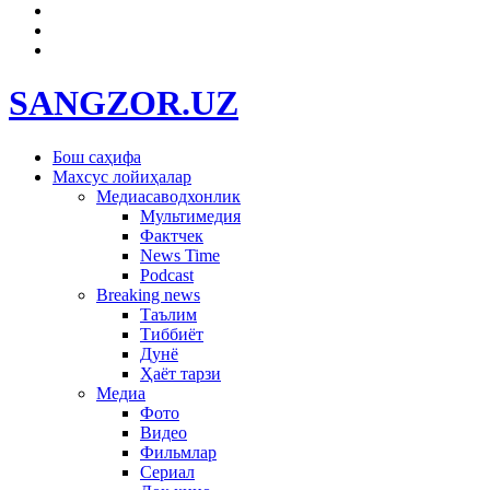
SANGZOR.UZ
Бош саҳифа
Махсус лойиҳалар
Медиасаводхонлик
Мультимедия
Фактчек
News Time
Podcast
Breaking news
Таълим
Тиббиёт
Дунё
Ҳаёт тарзи
Медиа
Фото
Видео
Фильмлар
Сериал