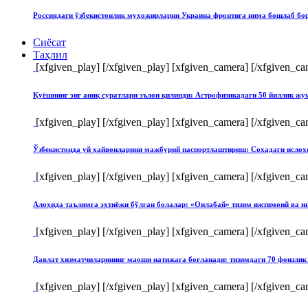
Россиядаги ўзбекистонлик муҳожирларни Украина фронтига нима бошлаб бо
Сиёсат
Таҳлил
[xfgiven_play]
[/xfgiven_play] [xfgiven_camera]
[/xfgiven_ca
Қуёшнинг энг аниқ суратлари эълон қилинди: Астрофизикадаги 50 йиллик ж
[xfgiven_play]
[/xfgiven_play] [xfgiven_camera]
[/xfgiven_ca
Ўзбекистонда уй ҳайвонларини мажбурий паспортлаштириш: Соҳадаги ислоҳ
[xfgiven_play]
[/xfgiven_play] [xfgiven_camera]
[/xfgiven_ca
Алоҳида таълимга эҳтиёжи бўлган болалар: «Оилабай» тизим ижтимоий ва и
[xfgiven_play]
[/xfgiven_play] [xfgiven_camera]
[/xfgiven_ca
Давлат хизматчиларининг маоши натижага боғланади: тизимдаги 70 фоизлик 
[xfgiven_play]
[/xfgiven_play] [xfgiven_camera]
[/xfgiven_ca