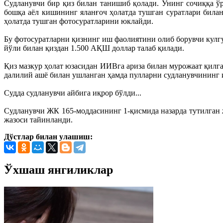
Судланувчи бир қиз билан танишиб қолади. Унинг сочиққа ўр
бошқа аёл кишининг яланғоч ҳолатда тушган суратлари билан
ҳолатда тушган фотосуратларини юклайди.
Бу фотосуратларни қизнинг иш фаолиятини олиб борувчи кулгу
йўли билан қиздан 1.500 АҚШ доллар талаб қилади.
Қиз мазкур ҳолат юзасидан ИИВга ариза билан мурожаат қил
далилий ашё билан ушланган ҳамда пулларни судланувчининг и
Судда судланувчи айбига иқрор бўлди...
Судланувчи ЖК 165-моддасининг 1-қисмида назарда тутилган 
жазоси тайинланди.
Дўстлар билан улашиш:
Ўхшаш янгиликлар