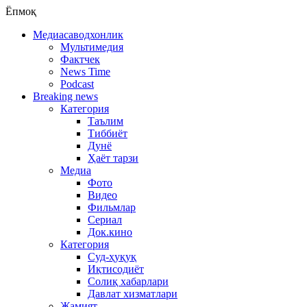
Ёпмоқ
Медиасаводхонлик
Мультимедия
Фактчек
News Time
Podcast
Breaking news
Категория
Таълим
Тиббиёт
Дунё
Ҳаёт тарзи
Медиа
Фото
Видео
Фильмлар
Сериал
Док.кино
Категория
Суд-ҳуқуқ
Иқтисодиёт
Солиқ хабарлари
Давлат хизматлари
Жамият