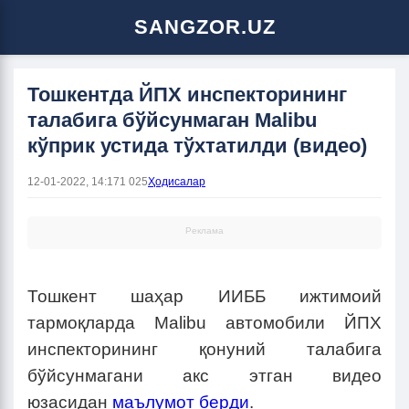
SANGZOR.UZ
Тошкентда ЙПХ инспекторининг
талабига бўйсунмаган Malibu
кўприк устида тўхтатилди (видео)
12-01-2022, 14:17
1 025
Ҳодисалар
Реклама
Тошкент шаҳар ИИББ ижтимоий
тармоқларда Malibu автомобили ЙПХ
инспекторининг қонуний талабига
бўйсунмагани акс этган видео
юзасидан
маълумот берди
.