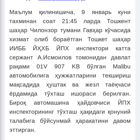
Маълум қилинишича, 9 январь куни
тахминан соат 21:45 ларда Тошкент
шаҳар Чилонзор тумани Гавҳар кўчасида
хизмат олиб бораётган Тошкет шаҳар
ИИББ ЙҲХБ ЙПХ инспектори катта
сержант А.Исмоилов томонидан давлат
рақами 01V 907 KB бўлган Malibu
автомобилига ҳужжатларини текшириш
мақсадида ҳуштак ва жезл таёқчаси
ёрдамида тўхташ ишораси берилган.
Бироқ автомашина ҳайдовчиси ЙПХ
инспекторининг тўхташ ҳақидаги қонуний
талабига бўйсунмай ҳаракатини давом
эттирган.