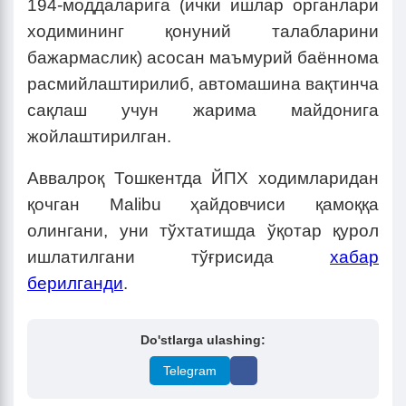
194-моддаларига (ички ишлар органлари
ходимининг қонуний талабларини
бажармаслик) асосан маъмурий баённома
расмийлаштирилиб, автомашина вақтинча
сақлаш учун жарима майдонига
жойлаштирилган.
Аввалроқ Тошкентда ЙПХ ходимларидан
қочган Malibu ҳайдовчиси қамоққа
олингани, уни тўхтатишда ўқотар қурол
ишлатилгани тўғрисида
хабар
берилганди
.
Do'stlarga ulashing:
Telegram