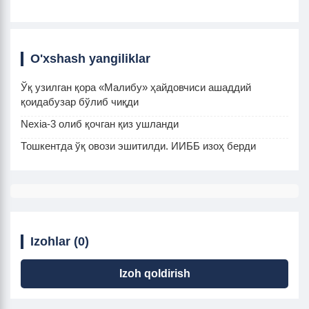
O'xshash yangiliklar
Ўқ узилган қора «Малибу» ҳайдовчиси ашаддий
қоидабузар бўлиб чиқди
Nexia-3 олиб қочган қиз ушланди
Тошкентда ўқ овози эшитилди. ИИББ изоҳ берди
Izohlar (0)
Izoh qoldirish