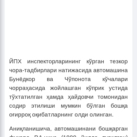
ЙПХ инспекторларининг кўрган тезкор
чора-тадбирлари натижасида автомашина
Бунёдкор ва Чўпонота кўчалари
чорраҳасида жойлашган кўприк устида
тўхтатилган ҳамда ҳайдовчи томонидан
содир этилиши мумкин бўлган бошқа
оғирроқ оқибатларнинг олди олинган.
Аниқланишича, автомашинани бошқарган