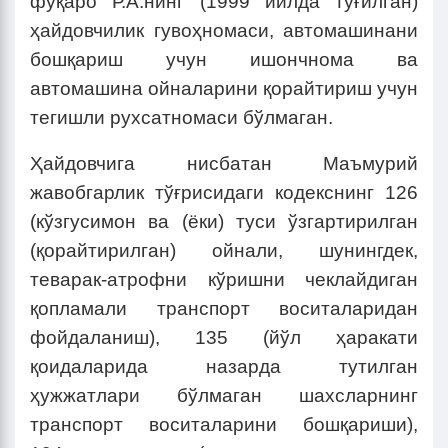
фуқаро Р.А.нинг (1999 йилда туғилган)
ҳайдовчилик гувоҳномаси, автомашинани
бошқариш учун ишончнома ва
автомашина ойналарини қорайтириш учун
тегишли рухсатномаси бўлмаган.
Ҳайдовчига нисбатан Маъмурий
жавобгарлик тўғрисидаги кодекснинг 126
(кўзгусимон ва (ёки) туси ўзгартирилган
(қорайтирилган) ойнали, шунингдек,
теварак-атрофни кўришни чеклайдиган
қопламали транспорт воситаларидан
фойдаланиш), 135 (йўл ҳаракати
қоидаларида назарда тутилган
ҳужжатлари бўлмаган шахсларнинг
транспорт воситаларини бошқариши),