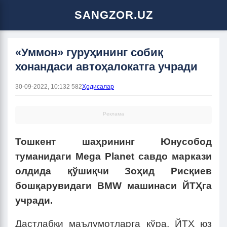
SANGZOR.UZ
«Уммон» гуруҳининг собиқ
хонандаси автоҳалокатга учради
30-09-2022, 10:13
2 582
Ҳодисалар
Реклама
Тошкент шаҳрининг Юнусобод
туманидаги Mega Planet савдо маркази
олдида қўшиқчи Зоҳид Рисқиев
бошқарувидаги BMW машинаси ЙТҲга
учради.
Дастлабки маълумотларга кўра, ЙТҲ юз