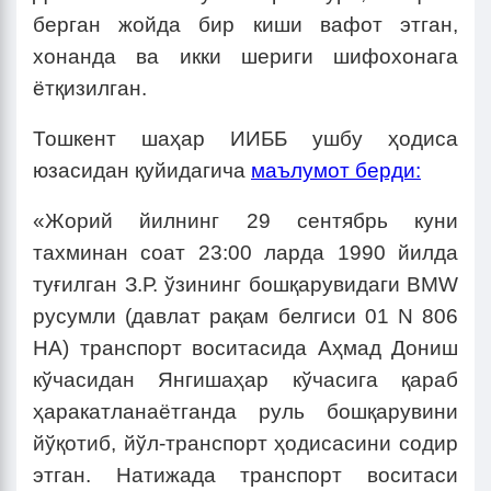
берган жойда бир киши вафот этган,
хонанда ва икки шериги шифохонага
ётқизилган.
Тошкент шаҳар ИИББ ушбу ҳодиса
юзасидан қуйидагича
маълумот берди:
«Жорий йилнинг 29 сентябрь куни
тахминан соат 23:00 ларда 1990 йилда
туғилган З.Р. ўзининг бошқарувидаги BMW
русумли (давлат рақам белгиси 01 N 806
HA) транспорт воситасида Аҳмад Дониш
кўчасидан Янгишаҳар кўчасига қараб
ҳаракатланаётганда руль бошқарувини
йўқотиб, йўл-транспорт ҳодисасини содир
этган. Натижада транспорт воситаси