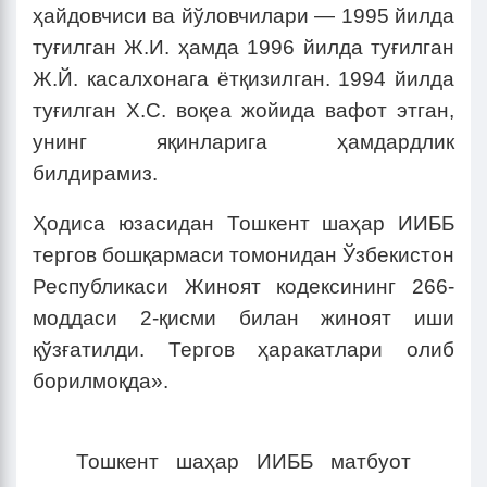
ҳайдовчиси ва йўловчилари — 1995 йилда
туғилган Ж.И. ҳамда 1996 йилда туғилган
Ж.Й. касалхонага ётқизилган. 1994 йилда
туғилган Х.С. воқеа жойида вафот этган,
унинг яқинларига ҳамдардлик
билдирамиз.
Ҳодиса юзасидан Тошкент шаҳар ИИББ
тергов бошқармаси томонидан Ўзбекистон
Республикаси Жиноят кодексининг 266-
моддаси 2-қисми билан жиноят иши
қўзғатилди. Тергов ҳаракатлари олиб
борилмоқда».
Тошкент шаҳар ИИББ матбуот