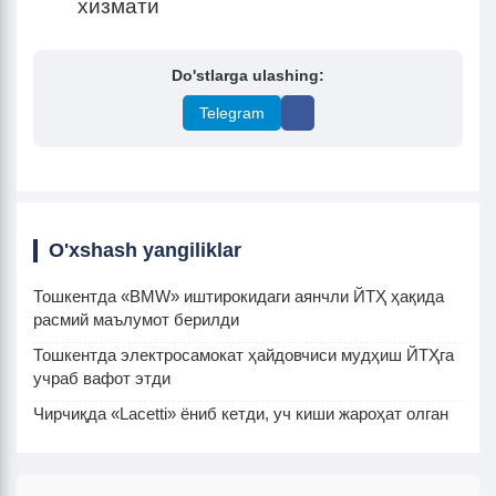
хизмати
Do'stlarga ulashing:
Telegram
O'xshash yangiliklar
Тошкентда «BMW» иштирокидаги аянчли ЙТҲ ҳақида
расмий маълумот берилди
Тошкентда электросамокат ҳайдовчиси мудҳиш ЙТҲга
учраб вафот этди
Чирчиқда «Lacetti» ёниб кетди, уч киши жароҳат олган