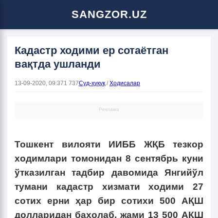
SANGZOR.UZ
Кадастр ходими ер сотаётган
вақтда ушланди
13-09-2020, 09:37
1 737
Суд-ҳуқуқ
/
Ҳодисалар
Реклама
Тошкент вилояти ИИББ ЖҚБ тезкор
ходимлари томонидан 8 сентябрь куни
ўтказилган тадбир давомида Янгийўл
тумани кадастр хизмати ходими 27
сотих ерни ҳар бир сотихи 500 АҚШ
долларидан баҳолаб, жами 13 500 АҚШ