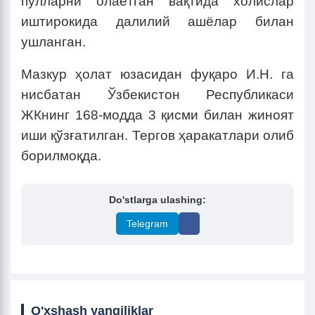
пулларни олаётган вақтида холислар
иштирокида далилий ашёлар билан
ушланган.
Мазкур ҳолат юзасидан фуқаро И.Н. га
нисбатан Ўзбекистон Республикаси
ЖКнинг 168-модда 3 қисми билан жиноят
иши қўзғатилган. Тергов ҳаракатлари олиб
борилмоқда.
Do'stlarga ulashing:
Telegram
O'xshash yangiliklar