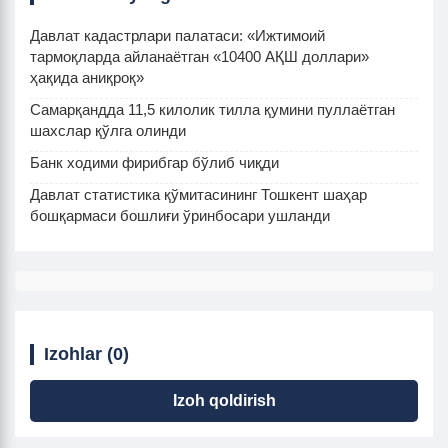
Давлат кадастрлари палатаси: «Ижтимоий
тармоқларда айланаётган «10400 АҚШ доллари»
ҳақида аниқроқ»
Самарқандда 11,5 килолик тилла қумини пуллаётган
шахслар қўлга олинди
Банк ходими фирибгар бўлиб чиқди
Давлат статистика қўмитасининг Тошкент шаҳар
бошқармаси бошлиғи ўринбосари ушланди
Izohlar (0)
Izoh qoldirish