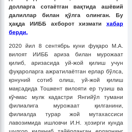
долларга сотаётган вақтида ашёвий
далиллар билан қўлга олинган. Бу
ҳақда ИИББ ахборот хизмати
хабар
берди.
2020 йил 8 сентябрь куни фуқаро М.А.
вилоят ИИББ ариза билан мурожаат
қилиб, аризасида уй-жой қилиш учун
фуқароларга ажратилаётган ерлар бўлса,
қонуний сотиб олиш, уй-жой қилиш
мақсадида Тошкент вилояти ер тузиш ва
кўчмас мулк кадастри Янгийўл тумани
филиалига мурожаат қилганини,
филиалда турар жой мутахассиси
лавозимида ишловчи И.Н. ҳозирги кунда
шудгор қилиниб тайёрланган ерларнинг