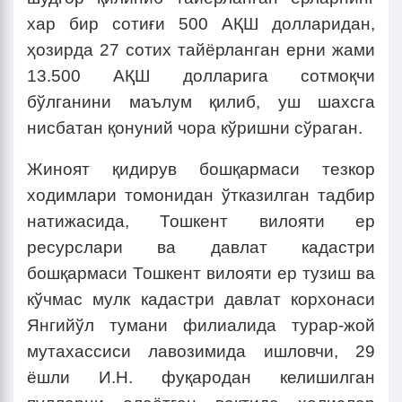
хар бир сотиғи 500 АҚШ долларидан,
ҳозирда 27 сотих тайёрланган ерни жами
13.500 АҚШ долларига сотмоқчи
бўлганини маълум қилиб, уш шахсга
нисбатан қонуний чора кўришни сўраган.
Жиноят қидирув бошқармаси тезкор
ходимлари томонидан ўтказилган тадбир
натижасида, Тошкент вилояти ер
ресурслари ва давлат кадастри
бошқармаси Тошкент вилояти ер тузиш ва
кўчмас мулк кадастри давлат корхонаси
Янгийўл тумани филиалида турар-жой
мутахассиси лавозимида ишловчи, 29
ёшли И.Н. фуқародан келишилган