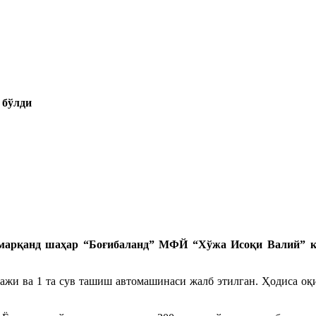
 бўлди
амарқанд шаҳар “Боғибаланд” МФЙ “Хўжа Исоқи Валий” кўч
ипажи ва 1 та сув ташиш автомашинаси жалб этилган. Ҳодиса оқ