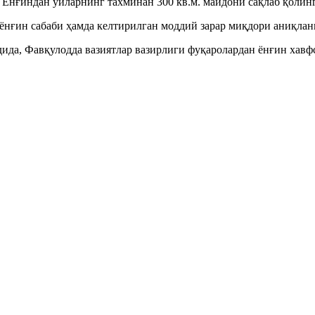
н. Ёнғиндан уйларнинг тахминан 300 кв.м. майдони сақлаб қолин
 ёнғин сабаби ҳамда келтирилган моддий зарар миқдори аниқлан
да, Фавқулодда вазиятлар вазирлиги фуқаролардан ёнғин хавфс