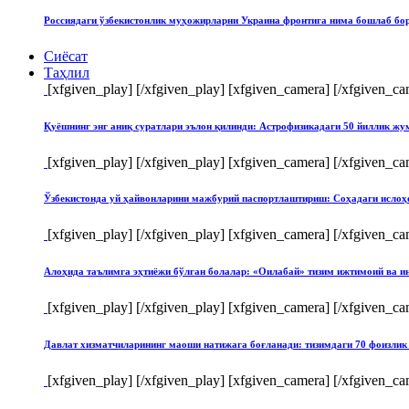
Россиядаги ўзбекистонлик муҳожирларни Украина фронтига нима бошлаб бо
Сиёсат
Таҳлил
[xfgiven_play]
[/xfgiven_play] [xfgiven_camera]
[/xfgiven_ca
Қуёшнинг энг аниқ суратлари эълон қилинди: Астрофизикадаги 50 йиллик ж
[xfgiven_play]
[/xfgiven_play] [xfgiven_camera]
[/xfgiven_ca
Ўзбекистонда уй ҳайвонларини мажбурий паспортлаштириш: Соҳадаги ислоҳ
[xfgiven_play]
[/xfgiven_play] [xfgiven_camera]
[/xfgiven_ca
Алоҳида таълимга эҳтиёжи бўлган болалар: «Оилабай» тизим ижтимоий ва и
[xfgiven_play]
[/xfgiven_play] [xfgiven_camera]
[/xfgiven_ca
Давлат хизматчиларининг маоши натижага боғланади: тизимдаги 70 фоизлик 
[xfgiven_play]
[/xfgiven_play] [xfgiven_camera]
[/xfgiven_ca