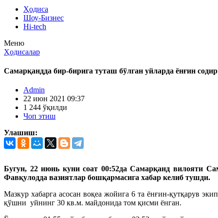
Ҳодиса
Шоу-Бизнес
Hi-tech
Меню
Ҳодисалар
Самарқандда бир-бирига туташ бўлган уйларда ёнғин содир
Admin
22 июн 2021 09:37
1 244 ўқилди
Чоп этиш
Улашиш:
Бугун, 22 июнь куни соат 00:52да Самарқанд вилояти С
Фавқулодда вазиятлар бошқармасига хабар келиб тушди.
Мазкур хабарга асосан воқеа жойига 6 та ёнғин-қутқарув эк
қўшни уйнинг 30 кв.м. майдонида том қисми ёнган.