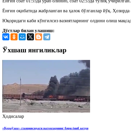
Ёнғин соат 01:55да ўраб олиниб, соат 02:53да тўлиқ ўчирилга
Ёнғин оқибатида жабрланган ва ҳалок бўлганлар йўқ. Ҳозирда
Юқоридаги каби кўнгилсиз вазиятларнинг олдини олиш мақсади
Дўстлар билан улашиш:
Ўхшаш янгиликлар
Ҳодисалар
«Қораўзак» станциясидаги вагонларнинг бири ёниб кетди