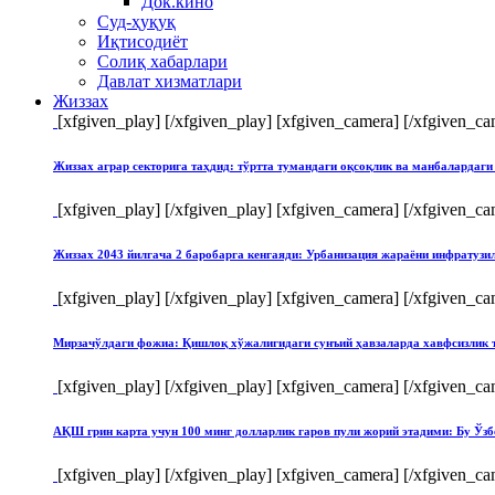
Док.кино
Суд-ҳуқуқ
Иқтисодиёт
Солиқ хабарлари
Давлат хизматлари
Жиззах
[xfgiven_play]
[/xfgiven_play] [xfgiven_camera]
[/xfgiven_ca
Жиззах аграр секторига таҳдид: тўртта тумандаги оқсоқлик ва манбалардаги
[xfgiven_play]
[/xfgiven_play] [xfgiven_camera]
[/xfgiven_ca
Жиззах 2043 йилгача 2 баробарга кенгаяди: Урбанизация жараёни инфратуз
[xfgiven_play]
[/xfgiven_play] [xfgiven_camera]
[/xfgiven_ca
Мирзачўлдаги фожиа: Қишлоқ хўжалигидаги сунъий ҳавзаларда хавфсизлик 
[xfgiven_play]
[/xfgiven_play] [xfgiven_camera]
[/xfgiven_ca
АҚШ грин карта учун 100 минг долларлик гаров пули жорий этадими: Бу Ўзб
[xfgiven_play]
[/xfgiven_play] [xfgiven_camera]
[/xfgiven_ca