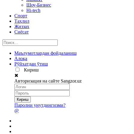
Шоу-Бизнес
Hi-tech
Спорт
Таҳлил
Жиззах
Сиёсат
Маълумотлардан фойдаланиш
Алоқа
Рўйхатдан ўтиш
Кириш
✖
Авторизация на сайте Sangzor.uz
Паролни унутдингизми?
@