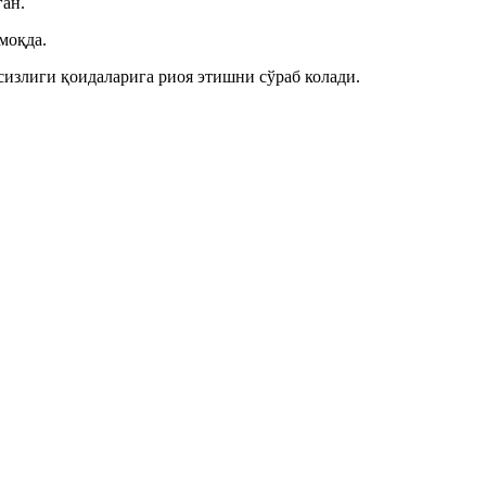
ган.
моқда.
излиги қоидаларига риоя этишни сўраб колади.