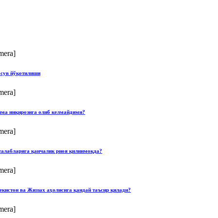
mera]
 сув йўқотилиши
mera]
илма инқирозига олиб келмайдими?
mera]
талабларига қанчалик риоя қилинмоқда?
mera]
екистон ва Жиззах аҳолисига қандай таъсир қилади?
mera]