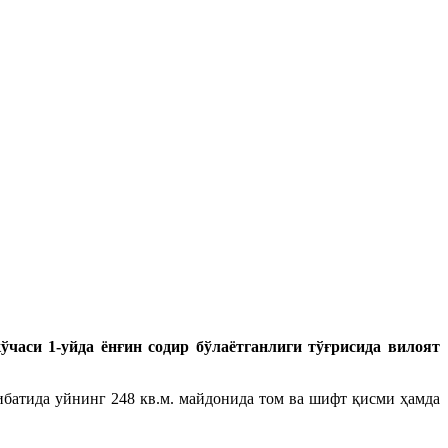
аси 1-уйда ёнғин содир бўлаётганлиги тўғрисида вилоят
ибатида уйнинг 248 кв.м. майдонида том ва шифт қисми ҳамда