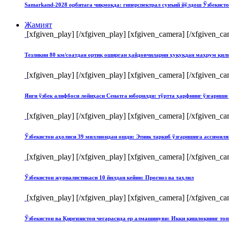
Samarkand-2028 орбитага чиқмоқда: гиперспектрал сунъий йўлдош Ўзбекист
Жамият
[xfgiven_play]
[/xfgiven_play] [xfgiven_camera]
[/xfgiven_ca
Тезликни 80 км/соатдан ортиқ оширган ҳайдовчиларни ҳуқуқдан маҳрум қи
[xfgiven_play]
[/xfgiven_play] [xfgiven_camera]
[/xfgiven_ca
Янги ўзбек алифбоси лойиҳаси Сенатга юборилди: тўртта ҳарфнинг ўзгари
[xfgiven_play]
[/xfgiven_play] [xfgiven_camera]
[/xfgiven_ca
Ўзбекистон аҳолиси 39 миллиондан ошди: Этник таркиб ўзгаришига ассимиля
[xfgiven_play]
[/xfgiven_play] [xfgiven_camera]
[/xfgiven_ca
Ўзбекистон журналистикаси 10 йилдан кейин: Прогноз ва таҳлил
[xfgiven_play]
[/xfgiven_play] [xfgiven_camera]
[/xfgiven_ca
Ўзбекистон ва Қирғизистон чегарасида ер алмашинуви: Икки қишлоқнинг т