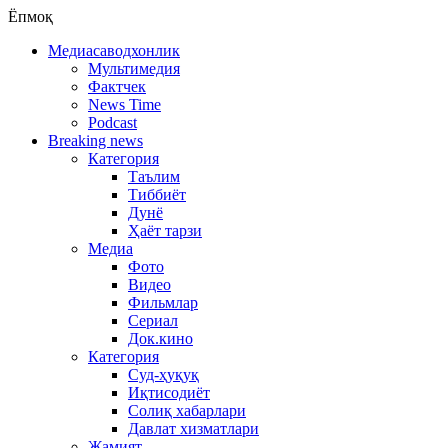
Ёпмоқ
Медиасаводхонлик
Мультимедия
Фактчек
News Time
Podcast
Breaking news
Категория
Таълим
Тиббиёт
Дунё
Ҳаёт тарзи
Медиа
Фото
Видео
Фильмлар
Сериал
Док.кино
Категория
Суд-ҳуқуқ
Иқтисодиёт
Солиқ хабарлари
Давлат хизматлари
Жамият