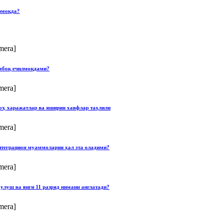
рмоқда?
mera]
умбоқ ечилмоқдами?
mera]
от, харажатлар ва яширин хавфлар таҳлили
mera]
нтеграцион муаммоларни ҳал эта оладими?
mera]
улуш ва янги 11 разряд нимани англатади?
mera]