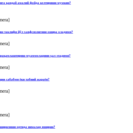
онга қандай амалий фойда келтириши мумкин?
mera]
лиш таклифи йўл хавфсизлигини ошира оладими?
mera]
ши рақамлаштириш муаммоларини ҳал этадими?
mera]
ция сабабми ёки табиий жараён?
mera]
mera]
опширилиши ортида нималар яширин?