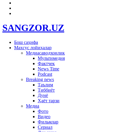
SANGZOR.UZ
Бош саҳифа
Махсус лойиҳалар
Медиасаводхонлик
Мультимедия
Фактчек
News Time
Podcast
Breaking news
Таълим
Тиббиёт
Дунё
Ҳаёт тарзи
Медиа
Фото
Видео
Фильмлар
Сериал