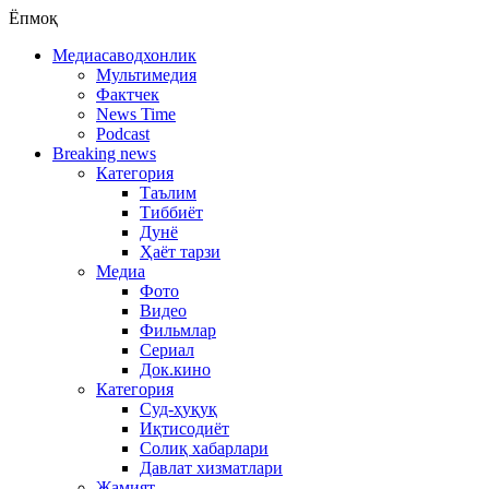
Ёпмоқ
Медиасаводхонлик
Мультимедия
Фактчек
News Time
Podcast
Breaking news
Категория
Таълим
Тиббиёт
Дунё
Ҳаёт тарзи
Медиа
Фото
Видео
Фильмлар
Сериал
Док.кино
Категория
Суд-ҳуқуқ
Иқтисодиёт
Солиқ хабарлари
Давлат хизматлари
Жамият