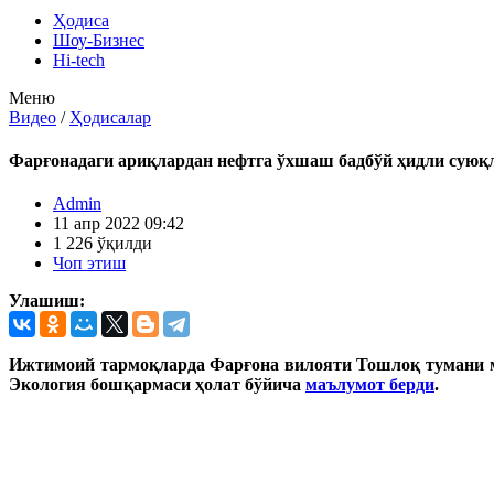
Ҳодиса
Шоу-Бизнес
Hi-tech
Меню
Видео
/
Ҳодисалар
Фарғонадаги ариқлардан нефтга ўхшаш бадбўй ҳидли суюқл
Admin
11 апр 2022 09:42
1 226 ўқилди
Чоп этиш
Улашиш:
Ижтимоий тармоқларда Фарғона вилояти Тошлоқ тумани мар
Экология бошқармаси ҳолат бўйича
маълумот берди
.