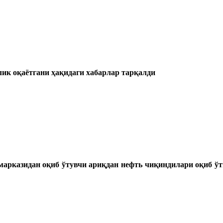
ик оқаётгани ҳақидаги хабарлар тарқалди
казидан оқиб ўтувчи ариқдан нефть чиқиндилари оқиб ўтиб