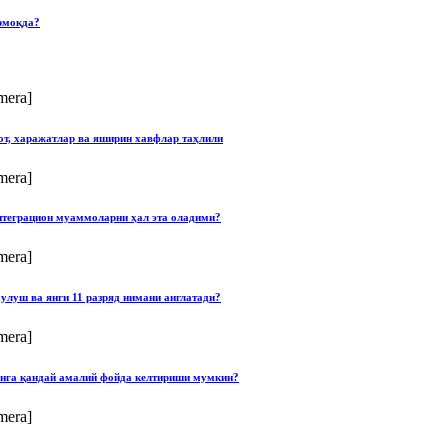
рмоқда?
mera]
от, харажатлар ва яширин хавфлар таҳлили
mera]
нтеграцион муаммоларни ҳал эта оладими?
mera]
улуш ва янги 11 разряд нимани англатади?
mera]
онга қандай амалий фойда келтириши мумкин?
mera]