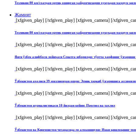
Тезликни 80 км/соатдан ортиқ оширган ҳайдовчиларни ҳуқуқдан маҳрум қи
Жамият
[xfgiven_play]
[/xfgiven_play] [xfgiven_camera]
[/xfgiven_ca
Тезликни 80 км/соатдан ортиқ оширган ҳайдовчиларни ҳуқуқдан маҳрум қи
[xfgiven_play]
[/xfgiven_play] [xfgiven_camera]
[/xfgiven_ca
Янги ўзбек алифбоси лойиҳаси Сенатга юборилди: тўртта ҳарфнинг ўзгари
[xfgiven_play]
[/xfgiven_play] [xfgiven_camera]
[/xfgiven_ca
Ўзбекистон аҳолиси 39 миллиондан ошди: Этник таркиб ўзгаришига ассимиля
[xfgiven_play]
[/xfgiven_play] [xfgiven_camera]
[/xfgiven_ca
Ўзбекистон журналистикаси 10 йилдан кейин: Прогноз ва таҳлил
[xfgiven_play]
[/xfgiven_play] [xfgiven_camera]
[/xfgiven_ca
Ўзбекистон ва Қирғизистон чегарасида ер алмашинуви: Икки қишлоқнинг т