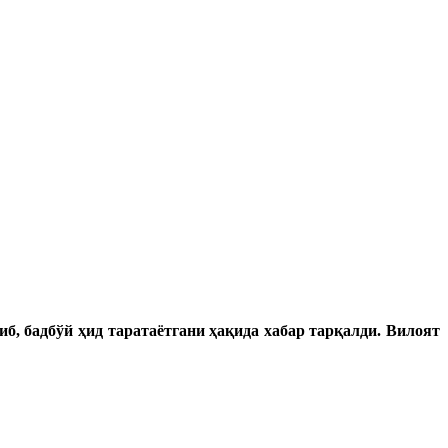
, бадбўй ҳид таратаётгани ҳақида хабар тарқалди. Вилоят