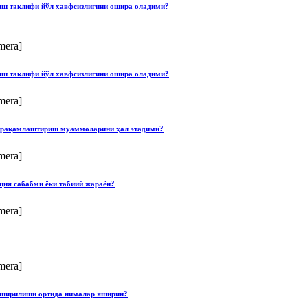
лиш таклифи йўл хавфсизлигини ошира оладими?
mera]
лиш таклифи йўл хавфсизлигини ошира оладими?
mera]
ши рақамлаштириш муаммоларини ҳал этадими?
mera]
ция сабабми ёки табиий жараён?
mera]
mera]
опширилиши ортида нималар яширин?