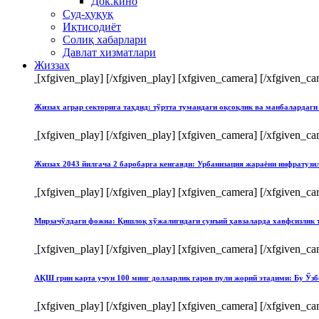
Док.кино
Суд-ҳуқуқ
Иқтисодиёт
Солиқ хабарлари
Давлат хизматлари
Жиззах
[xfgiven_play]
[/xfgiven_play] [xfgiven_camera]
[/xfgiven_ca
Жиззах аграр секторига таҳдид: тўртта тумандаги оқсоқлик ва манбалардаги
[xfgiven_play]
[/xfgiven_play] [xfgiven_camera]
[/xfgiven_ca
Жиззах 2043 йилгача 2 баробарга кенгаяди: Урбанизация жараёни инфратуз
[xfgiven_play]
[/xfgiven_play] [xfgiven_camera]
[/xfgiven_ca
Мирзачўлдаги фожиа: Қишлоқ хўжалигидаги сунъий ҳавзаларда хавфсизлик 
[xfgiven_play]
[/xfgiven_play] [xfgiven_camera]
[/xfgiven_ca
АҚШ грин карта учун 100 минг долларлик гаров пули жорий этадими: Бу Ўзб
[xfgiven_play]
[/xfgiven_play] [xfgiven_camera]
[/xfgiven_ca