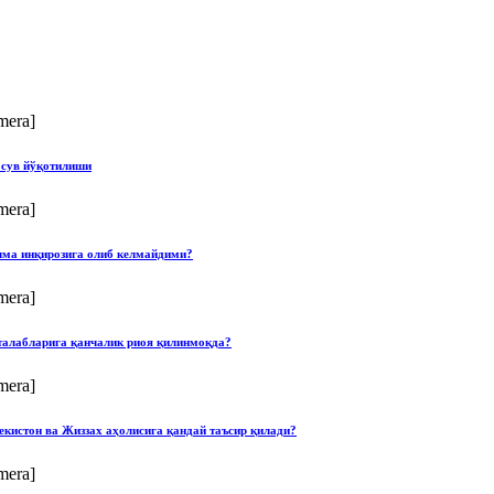
mera]
 сув йўқотилиши
mera]
илма инқирозига олиб келмайдими?
mera]
талабларига қанчалик риоя қилинмоқда?
mera]
екистон ва Жиззах аҳолисига қандай таъсир қилади?
mera]