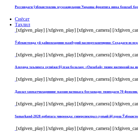
Россиядаги ўзбекистонлик муҳожирларни Украина фронтига нима бошлаб бо
Сиёсат
Таҳлил
[xfgiven_play]
[/xfgiven_play] [xfgiven_camera]
[/xfgiven_ca
Ўзбекистонда уй ҳайвонларини мажбурий паспортлаштириш: Соҳадаги ислоҳ
[xfgiven_play]
[/xfgiven_play] [xfgiven_camera]
[/xfgiven_ca
Алоҳида таълимга эҳтиёжи бўлган болалар: «Оилабай» тизим ижтимоий ва и
[xfgiven_play]
[/xfgiven_play] [xfgiven_camera]
[/xfgiven_ca
Давлат хизматчиларининг маоши натижага боғланади: тизимдаги 70 фоизлик 
[xfgiven_play]
[/xfgiven_play] [xfgiven_camera]
[/xfgiven_ca
Samarkand-2028 орбитага чиқмоқда: гиперспектрал сунъий йўлдош Ўзбекист
[xfgiven_play]
[/xfgiven_play] [xfgiven_camera]
[/xfgiven_ca