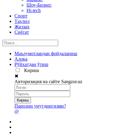
Шоу-Бизнес
Hi-tech
Спорт
Таҳлил
Жиззах
Сиёсат
Маълумотлардан фойдаланиш
Алоқа
Рўйхатдан ўтиш
Кириш
✖
Авторизация на сайте Sangzor.uz
Паролни унутдингизми?
@