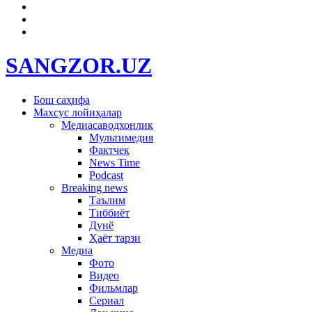
SANGZOR.UZ
Бош саҳифа
Махсус лойиҳалар
Медиасаводхонлик
Мультимедия
Фактчек
News Time
Podcast
Breaking news
Таълим
Тиббиёт
Дунё
Ҳаёт тарзи
Медиа
Фото
Видео
Фильмлар
Сериал