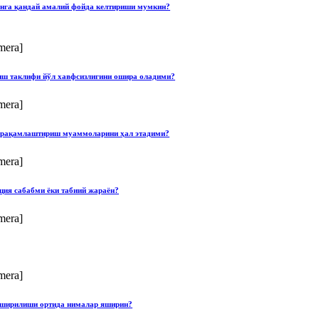
онга қандай амалий фойда келтириши мумкин?
mera]
лиш таклифи йўл хавфсизлигини ошира оладими?
mera]
ши рақамлаштириш муаммоларини ҳал этадими?
mera]
ция сабабми ёки табиий жараён?
mera]
mera]
опширилиши ортида нималар яширин?