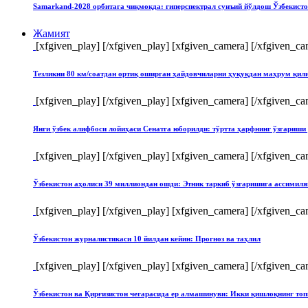
Samarkand-2028 орбитага чиқмоқда: гиперспектрал сунъий йўлдош Ўзбекист
Жамият
[xfgiven_play]
[/xfgiven_play] [xfgiven_camera]
[/xfgiven_ca
Тезликни 80 км/соатдан ортиқ оширган ҳайдовчиларни ҳуқуқдан маҳрум қи
[xfgiven_play]
[/xfgiven_play] [xfgiven_camera]
[/xfgiven_ca
Янги ўзбек алифбоси лойиҳаси Сенатга юборилди: тўртта ҳарфнинг ўзгари
[xfgiven_play]
[/xfgiven_play] [xfgiven_camera]
[/xfgiven_ca
Ўзбекистон аҳолиси 39 миллиондан ошди: Этник таркиб ўзгаришига ассимиля
[xfgiven_play]
[/xfgiven_play] [xfgiven_camera]
[/xfgiven_ca
Ўзбекистон журналистикаси 10 йилдан кейин: Прогноз ва таҳлил
[xfgiven_play]
[/xfgiven_play] [xfgiven_camera]
[/xfgiven_ca
Ўзбекистон ва Қирғизистон чегарасида ер алмашинуви: Икки қишлоқнинг т