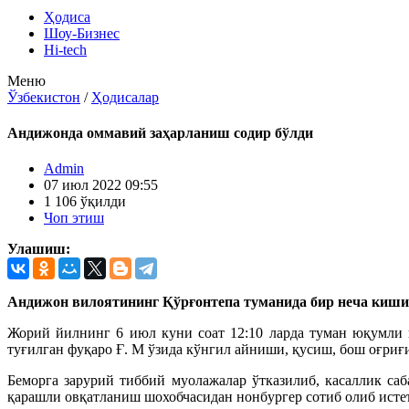
Ҳодиса
Шоу-Бизнес
Hi-tech
Меню
Ўзбекистон
/
Ҳодисалар
Андижонда оммавий заҳарланиш содир бўлди
Admin
07 июл 2022 09:55
1 106 ўқилди
Чоп этиш
Улашиш:
Андижон вилоятининг Қўрғонтепа туманида бир неча киш
Жорий йилнинг 6 июл куни соат 12:10 ларда туман юқумли 
туғилган фуқаро Ғ. М ўзида кўнгил айниши, қусиш, бош оғриғ
Беморга зарурий тиббий муолажалар ўтказилиб, касаллик с
қарашли овқатланиш шохобчасидан нонбyргер сотиб олиб исте