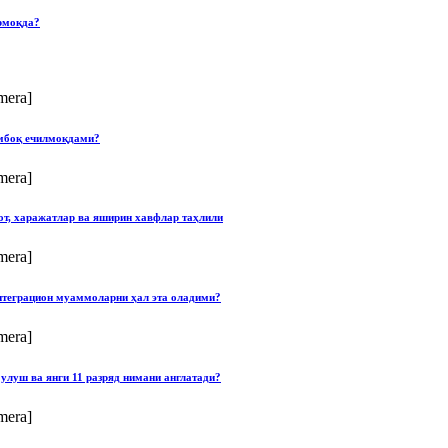
рмоқда?
mera]
умбоқ ечилмоқдами?
mera]
от, харажатлар ва яширин хавфлар таҳлили
mera]
нтеграцион муаммоларни ҳал эта оладими?
mera]
улуш ва янги 11 разряд нимани англатади?
mera]