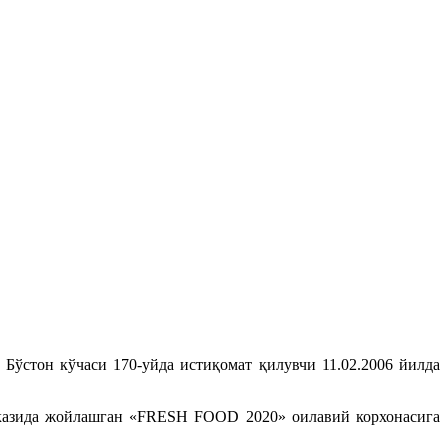
ўстон кўчаси 170-уйда истиқомат қилувчи 11.02.2006 йилда
арказида жойлашган «FRESH FOOD 2020» оилавий корхонасига