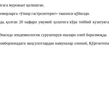
игага мурожаат қилишган.
еморларга «ўткир гастроэнтерит» ташхиси қўйилди.
а, қолган 20 нафари умумий ҳолатига кўра тиббий кузатувга
бчасида эпидемиологик суруштирув ишлари олиб борилмоқда.
 омборхонадаги маҳсулотлардан намуналар олиниб, Қўрғонтепа