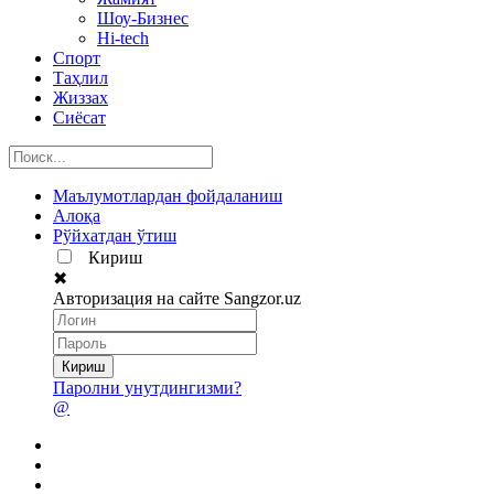
Шоу-Бизнес
Hi-tech
Спорт
Таҳлил
Жиззах
Сиёсат
Маълумотлардан фойдаланиш
Алоқа
Рўйхатдан ўтиш
Кириш
✖
Авторизация на сайте Sangzor.uz
Паролни унутдингизми?
@