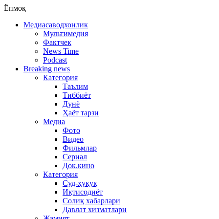
Ёпмоқ
Медиасаводхонлик
Мультимедия
Фактчек
News Time
Podcast
Breaking news
Категория
Таълим
Тиббиёт
Дунё
Ҳаёт тарзи
Медиа
Фото
Видео
Фильмлар
Сериал
Док.кино
Категория
Суд-ҳуқуқ
Иқтисодиёт
Солиқ хабарлари
Давлат хизматлари
Жамият