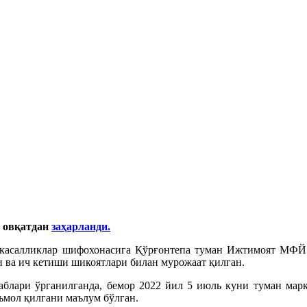
и овқатдан
заҳарланди.
касалликлар шифохонасига Қўрғонтепа туман Ижтимоят МФЙ Б
и ва ич кетиши шикоятлари билан мурожаат қилган.
абаблари ўрганилганда, бемор 2022 йил 5 июль куни туман м
ъмол қилгани маълум бўлган.