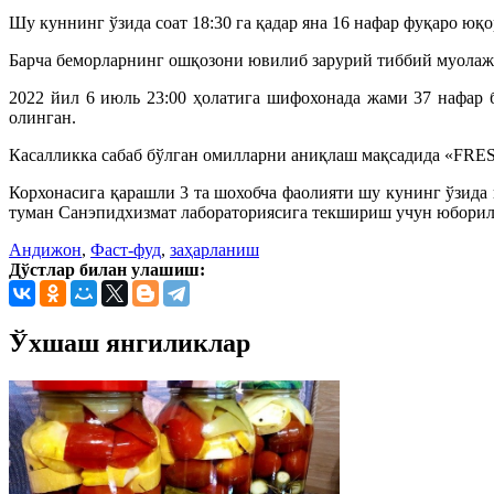
Шу куннинг ўзида соат 18:30 га қадар яна 16 нафар фуқаро ю
Барча беморларнинг ошқозони ювилиб зарурий тиббий муолажа
2022 йил 6 июль 23:00 ҳолатига шифохонада жами 37 нафар 
олинган.
Касалликка сабаб бўлган омилларни аниқлаш мақсадида «FRE
Корхонасига қарашли 3 та шохобча фаолияти шу кунинг ўзида
туман Санэпидхизмат лабораториясига текшириш учун юборил
Андижон
,
Фаст-фуд
,
заҳарланиш
Дўстлар билан улашиш:
Ўхшаш янгиликлар