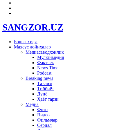
SANGZOR.UZ
Бош саҳифа
Махсус лойиҳалар
Медиасаводхонлик
Мультимедия
Фактчек
News Time
Podcast
Breaking news
Таълим
Тиббиёт
Дунё
Ҳаёт тарзи
Медиа
Фото
Видео
Фильмлар
Сериал