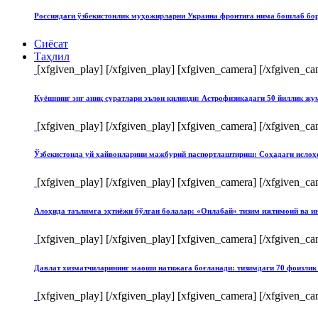
Россиядаги ўзбекистонлик муҳожирларни Украина фронтига нима бошлаб бо
Сиёсат
Таҳлил
[xfgiven_play]
[/xfgiven_play] [xfgiven_camera]
[/xfgiven_ca
Қуёшнинг энг аниқ суратлари эълон қилинди: Астрофизикадаги 50 йиллик ж
[xfgiven_play]
[/xfgiven_play] [xfgiven_camera]
[/xfgiven_ca
Ўзбекистонда уй ҳайвонларини мажбурий паспортлаштириш: Соҳадаги ислоҳ
[xfgiven_play]
[/xfgiven_play] [xfgiven_camera]
[/xfgiven_ca
Алоҳида таълимга эҳтиёжи бўлган болалар: «Оилабай» тизим ижтимоий ва и
[xfgiven_play]
[/xfgiven_play] [xfgiven_camera]
[/xfgiven_ca
Давлат хизматчиларининг маоши натижага боғланади: тизимдаги 70 фоизлик 
[xfgiven_play]
[/xfgiven_play] [xfgiven_camera]
[/xfgiven_ca