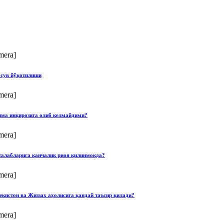
mera]
 сув йўқотилиши
mera]
илма инқирозига олиб келмайдими?
mera]
талабларига қанчалик риоя қилинмоқда?
mera]
екистон ва Жиззах аҳолисига қандай таъсир қилади?
mera]