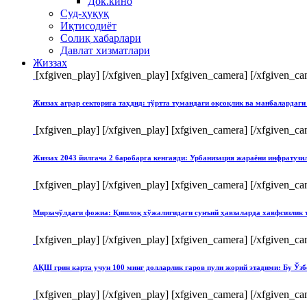
Док.кино
Суд-ҳуқуқ
Иқтисодиёт
Солиқ хабарлари
Давлат хизматлари
Жиззах
[xfgiven_play]
[/xfgiven_play] [xfgiven_camera]
[/xfgiven_ca
Жиззах аграр секторига таҳдид: тўртта тумандаги оқсоқлик ва манбалардаги
[xfgiven_play]
[/xfgiven_play] [xfgiven_camera]
[/xfgiven_ca
Жиззах 2043 йилгача 2 баробарга кенгаяди: Урбанизация жараёни инфратуз
[xfgiven_play]
[/xfgiven_play] [xfgiven_camera]
[/xfgiven_ca
Мирзачўлдаги фожиа: Қишлоқ хўжалигидаги сунъий ҳавзаларда хавфсизлик 
[xfgiven_play]
[/xfgiven_play] [xfgiven_camera]
[/xfgiven_ca
АҚШ грин карта учун 100 минг долларлик гаров пули жорий этадими: Бу Ўзб
[xfgiven_play]
[/xfgiven_play] [xfgiven_camera]
[/xfgiven_ca