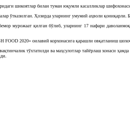
қоридаги шикоятлар билан туман юқумли касалликлар шифохонас
лар ўтказилган. Ҳозирда уларнинг умумий аҳволи қониқарли. Б
бемор мурожаат қилган бўлиб, уларнинг 17 нафари даволанмоқд
SH FOOD 2020» оилавий корхонасига қарашли овқатланиш шохо
 вақтинчалик тўхтатилди ва маҳсулотлар тайёрлаш хонаси ҳамда
ди.