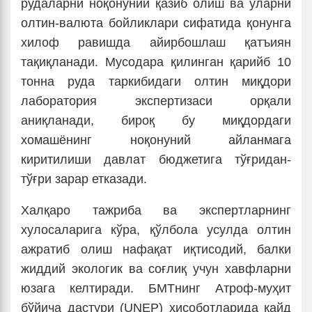
рудаларни ноқонуний қазиб олиш ва уларни
олтин-валюта бойликлари сифатида қонунга
хилоф равишда айирбошлаш қатъиян
тақиқланади. Мусодара қилинган қарийб 10
тонна руда таркибидаги олтин миқдори
лаборатория экспертизаси орқали
аниқланади, бироқ бу миқдордаги
хомашёнинг ноқонуний айланмага
киритилиши давлат бюджетига тўғридан-
тўғри зарар етказади.
Халқаро тажриба ва экспертларнинг
хулосаларига кўра, қўлбола усулда олтин
ажратиб олиш нафақат иқтисодий, балки
жиддий экологик ва соғлиқ учун хавфларни
юзага келтиради. БМТнинг Атроф-муҳит
бўйича дастури (UNEP) ҳисоботларида қайд