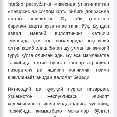
тадбир республика миқёсида ўтказилаётган
«Хавфсиз ва соғлом юрт» ойлиги доирасида
амалга оширилган. Бу каби ҳолатлар
биринчи марта кузатилаётгани йўқ. Бундан
аввал Навоий вилоятининг Хатирчи
туманида ҳам тоғ тизмаларида ноқонуний
олтин қазиб олиш билан шуғулланган жиноий
гуруҳ қўлга олинган эди. Бу эса мамлакатда
таркибида олтин бўлган конлар атрофида
назоратсиз ва яширин кончилик тизими
шаклланаётганидан далолат беради.
Иқтисодий ва ҳуқуқий нуқтаи назардан,
Ўзбекистон Республикаси Жиноят
кодексининг тегишли моддаларига мувофиқ,
таркибида қимматбаҳо металлар бўлган