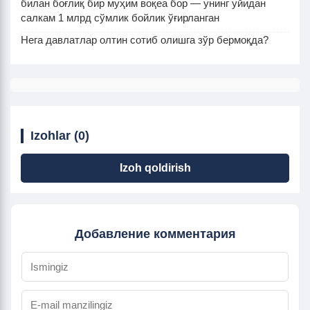
билан боғлиқ бир муҳим воқеа бор — унинг уйидан
салкам 1 млрд сўмлик бойлик ўғирланган
Нега давлатлар олтин сотиб олишга зўр бермоқда?
Izohlar (0)
Izoh qoldirish
Добавление комментария