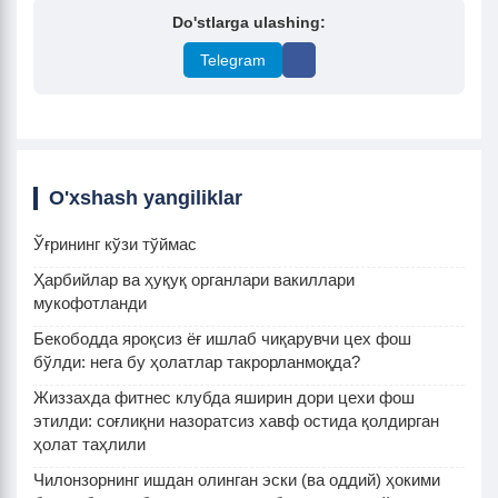
Do'stlarga ulashing:
Telegram
O'xshash yangiliklar
Ўғрининг кўзи тўймас
Ҳарбийлар ва ҳуқуқ органлари вакиллари
мукофотланди
Бекободда яроқсиз ёғ ишлаб чиқарувчи цех фош
бўлди: нега бу ҳолатлар такрорланмоқда?
Жиззахда фитнес клубда яширин дори цехи фош
этилди: соғлиқни назоратсиз хавф остида қолдирган
ҳолат таҳлили
Чилонзорнинг ишдан олинган эски (ва оддий) ҳокими