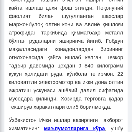
қайта ишлаш цехи фош этилди. Ноқонуний
фаолият билан шуғулланган шахслар
Маржонбулоқ олтин кони ва Авлиё қишлоғи
атрофидан таркибида қимматбаҳо металл
бўлган рудаларни яширинча йиғиб, Ғобдун
маҳалласидаги хонадонлардан бирининг
оғилхонасида қайта ишлаб келган. Тезкор
тадбир давомида цехдан 9 840 килограмм
кукун ҳолидаги руда, қўлбола тегирмон, 22
киловаттли электромотор ва икки дона олтин
ажратиш ускунаси ашёвий далил сифатида
мусодара қилинди. Ҳозирда терговга қадар
текширув ҳаракатлари олиб борилмоқда.
Ўзбекистон Ички ишлар вазирлиги ахборот
хизматининг
маълумотларига кўра
, ушбу