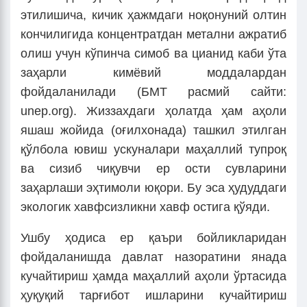
этилишича, кичик ҳажмдаги ноқонуний олтин
кончилигида концентратдан метални ажратиб
олиш учун кўпинча симоб ва цианид каби ўта
заҳарли кимёвий моддалардан
фойдаланилади (БМТ расмий сайти:
unep.org). Жиззахдаги ҳолатда ҳам аҳоли
яшаш жойида (оғилхонада) ташкил этилган
қўлбола ювиш ускуналари маҳаллий тупроқ
ва сизиб чиқувчи ер ости сувларини
заҳарлаши эҳтимоли юқори. Бу эса ҳудуддаги
экологик хавфсизликни хавф остига қўяди.
Ушбу ҳодиса ер қаъри бойликларидан
фойдаланишда давлат назоратини янада
кучайтириш ҳамда маҳаллий аҳоли ўртасида
ҳуқуқий тарғибот ишларини кучайтириш