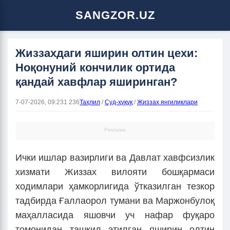
SANGZOR.UZ
Жиззахдаги яширин олтин цехи:
Ноқонуний кончилик ортида
қандай хавфлар яширинган?
7-07-2026, 09:23
1 236
Таҳлил
/
Суд-ҳуқуқ
/
Жиззах янгиликлари
Реклама
Ички ишлар вазирлиги ва Давлат хавфсизлик
хизмати Жиззах вилояти бошқармаси
ходимлари ҳамкорлигида ўтказилган тезкор
тадбирда Ғаллаорол тумани ва Маржонбулоқ
маҳалласида яшовчи уч нафар фуқаро
томонидан ташкил этилган яширин олтин