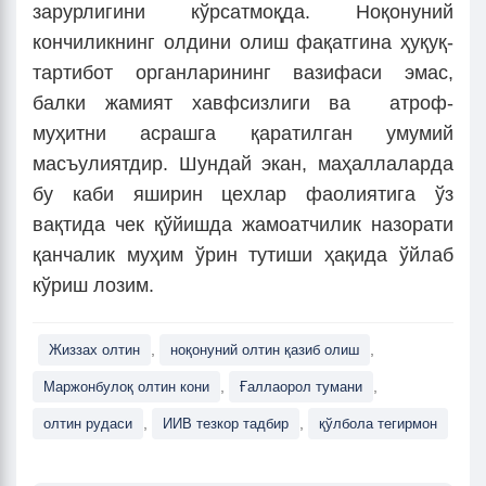
зарурлигини кўрсатмоқда. Ноқонуний
кончиликнинг олдини олиш фақатгина ҳуқуқ-
тартибот органларининг вазифаси эмас,
балки жамият хавфсизлиги ва атроф-
муҳитни асрашга қаратилган умумий
масъулиятдир. Шундай экан, маҳаллаларда
бу каби яширин цехлар фаолиятига ўз
вақтида чек қўйишда жамоатчилик назорати
қанчалик муҳим ўрин тутиши ҳақида ўйлаб
кўриш лозим.
,
,
Жиззах олтин
ноқонуний олтин қазиб олиш
,
,
Маржонбулоқ олтин кони
Ғаллаорол тумани
,
,
олтин рудаси
ИИВ тезкор тадбир
қўлбола тегирмон