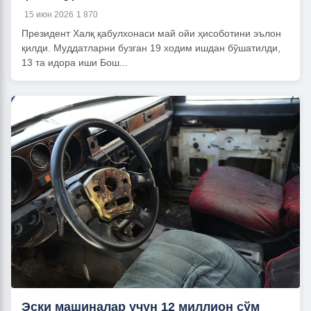
15 июн 2026
1 870
Президент Халқ қабулхонаси май ойи ҳисоботини эълон
қилди. Муддатларни бузган 19 ходим ишдан бўшатилди,
13 та идора иши Бош...
Эски машиналар учун 12 миллион сўм