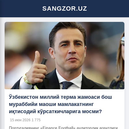
SANGZOR.UZ
Ўзбекистон миллий терма жамоаси бош
мураббийи маоши мамлакатнинг
иқтисодий кўрсаткичларига мосми?
15 июн 2026
1 775
Португалиянинг «Finance Football» аудиторлик агентлиги