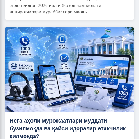
эълон қилган 2026 йилги Жаҳон чемпионати
иштирокчилари мураббийлари маоши...
Нега аҳоли мурожаатлари муддати
бузилмоқда ва қайси идоралар етакчилик
қилмоқда?