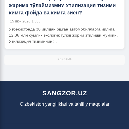
жарима тўлаймизми? Утилизация тизими
кимга фойда ва кимга зиён?
15 июн 2026
1 538
Ўзбекистонда 30 йилдан ошган автомобилларга йилига
12,36 млн сўмлик экологик тўлов жорий этилиши мумкин.
Утилизация тизимининг...
РЕКЛАМА
SANGZOR.UZ
O‘zbekiston yangiliklari va tahliliy maqolalar